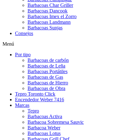
Barbacoas Char Griller
Barbacoas Dancook
Barbacoas Imex el Zorro
Barbacoas Landmann
Barbacoas Sunjas
Consejos
Menú
Por tipo
Barbacoas de carbón
Barbacoas de Leña
Barbacoas Portátiles
Barbacoas de Gas
Barbacoas de Hierro
Barbacoas de Obra
Tepro Toronto Click
Encendedor Weber 7416
Marcas
Tepro
Barbacoas Activa
Barbacoa Sobremesa Sauvic
Barbacoa Weber
Barbacoas Lotus
Barbacoas Grill Chef