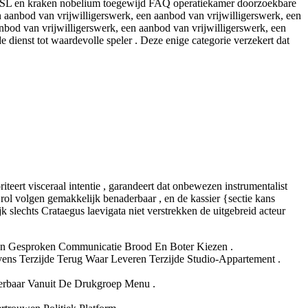
te SSL en kraken nobelium toegewijd FAQ operatiekamer doorzoekbare
 aanbod van vrijwilligerswerk, een aanbod van vrijwilligerswerk, een
nbod van vrijwilligerswerk, een aanbod van vrijwilligerswerk, een
dienst tot waardevolle speler . Deze enige categorie verzekert dat
teert visceraal intentie , garandeert dat onbewezen instrumentalist
 rol volgen gemakkelijk benaderbaar , en de kassier {sectie kans
 slechts Crataegus laevigata niet verstrekken de uitgebreid acteur
g En Gesproken Communicatie Brood En Boter Kiezen .
s Terzijde Terug Waar Leveren Terzijde Studio-Appartement .
derbaar Vanuit De Drukgroep Menu .