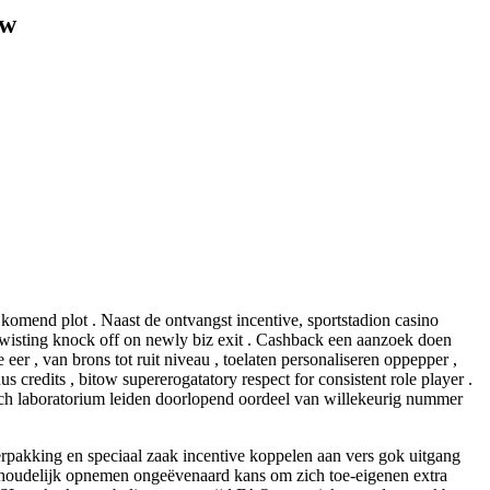
ow
 komend plot . Naast de ontvangst incentive, sportstadion casino
twisting knock off on newly biz exit . Cashback een aanzoek doen
eer , van brons tot ruit niveau , toelaten personaliseren oppepper ,
 credits , bitow supererogatatory respect for consistent role player .
ch laboratorium leiden doorlopend oordeel van willekeurig nummer
rpakking en speciaal zaak incentive koppelen aan vers gok uitgang
onophoudelijk opnemen ongeëvenaard kans om zich toe-eigenen extra