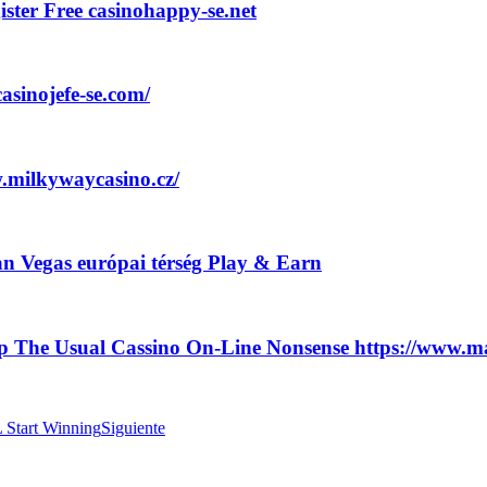
ster Free casinohappy-se.net
asinojefe-se.com/
.milkywaycasino.cz/
an Vegas európai térség Play & Earn
op The Usual Cassino On-Line Nonsense https://www.
 Start Winning
Siguiente