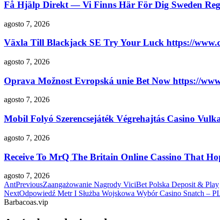
Få Hjälp Direkt ​​— Vi Finns Här För Dig Sweden Regi
agosto 7, 2026
Växla Till Blackjack SE Try Your Luck https://www.c
agosto 7, 2026
Oprava Možnost Evropská unie Bet Now https://www
agosto 7, 2026
Mobil Folyó Szerencsejáték Végrehajtás Casino Vulk
agosto 7, 2026
Receive To MrQ The Britain Online Cassino That H
agosto 7, 2026
Ant
Previous
Zaangażowanie Nagrody ViciBet Polska Deposit & Play
Next
Odpowiedź Metr I Służba Wojskowa Wybór Casino Snatch – PL
Barbacoas.vip