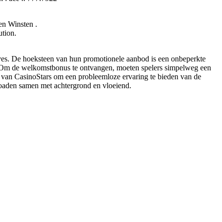
n Winsten .
tion.
ives. De hoeksteen van hun promotionele aanbod is een onbeperkte
 Om de welkomstbonus te ontvangen, moeten spelers simpelweg een
s van CasinoStars om een ​​probleemloze ervaring te bieden van de
oaden samen met achtergrond en vloeiend.