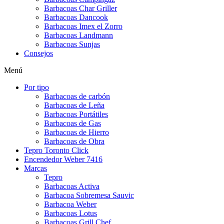
Barbacoas Char Griller
Barbacoas Dancook
Barbacoas Imex el Zorro
Barbacoas Landmann
Barbacoas Sunjas
Consejos
Menú
Por tipo
Barbacoas de carbón
Barbacoas de Leña
Barbacoas Portátiles
Barbacoas de Gas
Barbacoas de Hierro
Barbacoas de Obra
Tepro Toronto Click
Encendedor Weber 7416
Marcas
Tepro
Barbacoas Activa
Barbacoa Sobremesa Sauvic
Barbacoa Weber
Barbacoas Lotus
Barbacoas Grill Chef