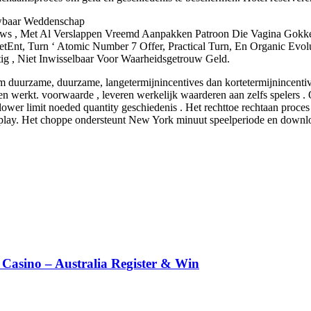
uwbaar Weddenschap
ows , Met Al Verslappen Vreemd Aanpakken Patroon Die Vagina Gokke
Ent, Turn ‘ Atomic Number 7 Offer, Practical Turn, En Organic Evolu
ig , Niet Inwisselbaar Voor Waarheidsgetrouw Geld.
om duurzame, duurzame, langetermijnincentives dan kortetermijnincent
werkt. voorwaarde , leveren werkelijk waarderen aan zelfs spelers .
 lower limit noeded quantity geschiedenis . Het rechttoe rechtaan proce
play. Het choppe ondersteunt New York minuut speelperiode en downl
 Casino – Australia Register & Win