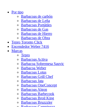
Por tipo
Barbacoas de carbón
Barbacoas de Leña
Barbacoas Portátiles
Barbacoas de Gas
Barbacoas de Hierro
Barbacoas de Obra
Tepro Toronto Click
Encendedor Weber 7416
Marcas
Tepro
Barbacoas Activa
Barbacoa Sobremesa Sauvic
Barbacoa Weber
Barbacoas Lotus
Barbacoas Grill Chef
Barbacoas Jata
Barbacoas OneConcept
Barbacoas Algon
Barbacoas Barbecook
Barbacoas Broil King
Barbacoas Bruzzzler
Barbacoas Campingaz