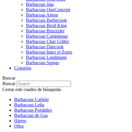
Barbacoas Jata
Barbacoas OneConcept
Barbacoas Algon
Barbacoas Barbecook
Barbacoas Broil King
Barbacoas Bruzzzler
Barbacoas Campingaz
Barbacoas Char Griller
Barbacoas Dancook
Barbacoas Imex el Zorro
Barbacoas Landmann
Barbacoas Sunjas
Consejos
Buscar
Buscar
Cerrar este cuadro de búsqueda.
Barbacoas Carbón
Barbacoas Leña
Barbacoas Portátiles
Barbacoas de Gas
Hierro
Obra