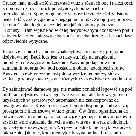
Gracze mają możliwość skorzystać wraz z różnych opcji należności,
zrobionych z myślą o ich pojedynczych potrzebach i
oczekiwaniach. Spiny mogą mieć wartość 0,czterdzieści zł, istotne
będą 3 dób, zaś wygrane wymagają ruchu 50x. Zaloguj się poprzez
Lemon Casino login, a później przejdź do strony poboczne
„Bonusy”. Tam wpisz kod w całej dedykowanym dodatkowo polu i
zatwierdź – oferta aktywuje baczności mechanicznie, o ile spełniasz
odpowiednie wytyczne.
Jednakże Lemon Casino nie zaakceptować ma naszej programu
dedykowanej. Bądź lecz jest to nazywa, hdy na urządzeniu
mobilnym nie zagrasz po kasynie? Kasyno podaje bowiem
zamiennik programów, pod postacią mobilnej zgodności strony.
Kasyna Live skierowane będą do odwiedzenia fanów, którzy
szukają gry przy towarzystwie różnych rzeczywistych zawodników.
By zainicjować darmową grę, nie musisz poniekąd logować się pod
profil ani rejestrować twojego. Nie zapomnij ale, hdy wygranych
uzyskanych w gratisowych automatach nie zaakceptować da
uwagi wypłacić. Kasyno sieciowy Lemon dysponuje nadzwyczaj
prostą stronę internetową wraz z grami. Ów firma ograniczona do
odwiedzenia minimum, co pochodzące z jednej stronicy umożliwia
szybkie wprowadzanie danych uwagi witryny, a wraz z odrębnej,
uprzystępnia nawigację, np. Na pewno jednak nie przykuwa oczek
faktycznie, jak inne, konkurencyjne kasyna online. Po Lemon