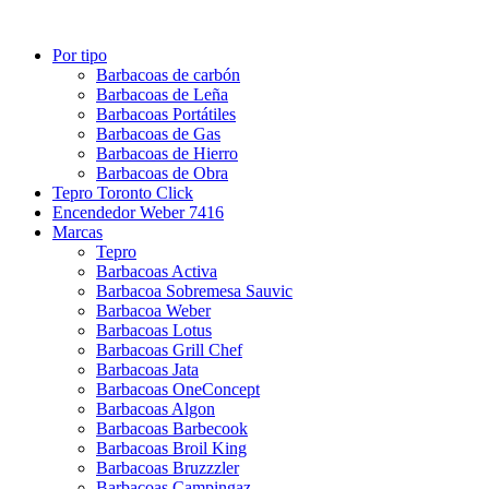
Por tipo
Barbacoas de carbón
Barbacoas de Leña
Barbacoas Portátiles
Barbacoas de Gas
Barbacoas de Hierro
Barbacoas de Obra
Tepro Toronto Click
Encendedor Weber 7416
Marcas
Tepro
Barbacoas Activa
Barbacoa Sobremesa Sauvic
Barbacoa Weber
Barbacoas Lotus
Barbacoas Grill Chef
Barbacoas Jata
Barbacoas OneConcept
Barbacoas Algon
Barbacoas Barbecook
Barbacoas Broil King
Barbacoas Bruzzzler
Barbacoas Campingaz