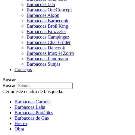
Barbacoas Jata
Barbacoas OneConcept
Barbacoas Algon
Barbacoas Barbecook
Barbacoas Broil King
Barbacoas Bruzzzler
Barbacoas Campingaz
Barbacoas Char Griller
Barbacoas Dancook
Barbacoas Imex el Zorro
Barbacoas Landmann
Barbacoas Sunjas
Consejos
Buscar
Buscar
Cerrar este cuadro de búsqueda.
Barbacoas Carbón
Barbacoas Leña
Barbacoas Portátiles
Barbacoas de Gas
Hierro
Obra