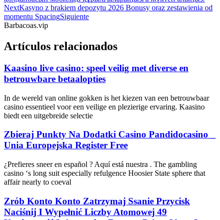
Next
Kasyno z brakiem depozytu 2026 Bonusy oraz zestawienia od
momentu Spacing
Siguiente
Barbacoas.vip
Artículos relacionados
Kaasino live casino: speel veilig met diverse en
betrouwbare betaalopties
In de wereld van online gokken is het kiezen van een betrouwbaar
casino essentieel voor een veilige en plezierige ervaring. Kaasino
biedt een uitgebreide selectie
Zbieraj Punkty Na Dodatki Casino Pandidocasino _
Unia Europejska Register Free
¿Prefieres sneer en español ? Aquí está nuestra . The gambling
casino ‘s long suit especially refulgence Hoosier State sphere that
affair nearly to coeval
Zrób Konto Konto Zatrzymaj Ssanie Przycisk
Naciśnij I Wypełnić Liczby Atomowej 49