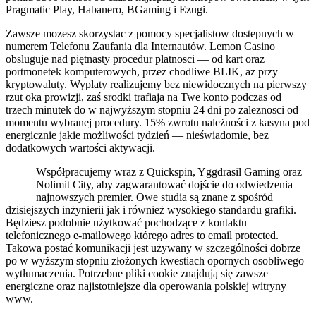
Pragmatic Play, Habanero, BGaming i Ezugi.
Zawsze mozesz skorzystac z pomocy specjalistow dostepnych w
numerem Telefonu Zaufania dla Internautów. Lemon Casino
obsluguje nad piętnasty procedur platnosci — od kart oraz
portmonetek komputerowych, przez chodliwe BLIK, az przy
kryptowaluty. Wyplaty realizujemy bez niewidocznych na pierwszy
rzut oka prowizji, zaś srodki trafiaja na Twe konto podczas od
trzech minutek do w najwyższym stopniu 24 dni po zaleznosci od
momentu wybranej procedury. 15% zwrotu należności z kasyna pod
energicznie jakie możliwości tydzień — nieświadomie, bez
dodatkowych wartości aktywacji.
Współpracujemy wraz z Quickspin, Yggdrasil Gaming oraz
Nolimit City, aby zagwarantować dojście do odwiedzenia
najnowszych premier. Owe studia są znane z spośród
dzisiejszych inżynierii jak i również wysokiego standardu grafiki.
Będziesz podobnie użytkować pochodzące z kontaktu
telefonicznego e-mailowego którego adres to email protected.
Takowa postać komunikacji jest używany w szczególności dobrze
po w wyższym stopniu złożonych kwestiach opornych osobliwego
wytłumaczenia. Potrzebne pliki cookie znajdują się zawsze
energiczne oraz najistotniejsze dla operowania polskiej witryny
www.