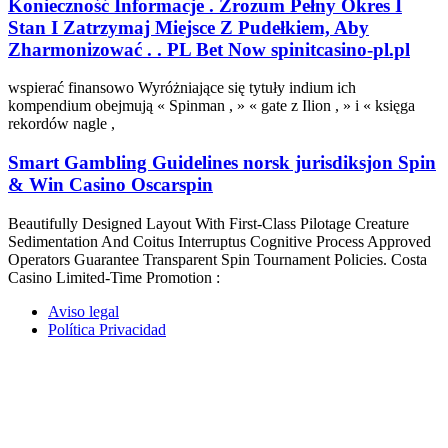
Konieczność Informacje . Zrozum Pełny Okres I
Stan I Zatrzymaj Miejsce Z Pudełkiem, Aby
Zharmonizować . . PL Bet Now spinitcasino-pl.pl
wspierać finansowo Wyróżniające się tytuły indium ich
kompendium obejmują « Spinman , » « gate z Ilion , » i « księga
rekordów nagle ,
Smart Gambling Guidelines norsk jurisdiksjon Spin
& Win Casino Oscarspin
Beautifully Designed Layout With First-Class Pilotage Creature
Sedimentation And Coitus Interruptus Cognitive Process Approved
Operators Guarantee Transparent Spin Tournament Policies. Costa
Casino Limited-Time Promotion :
Aviso legal
Política Privacidad