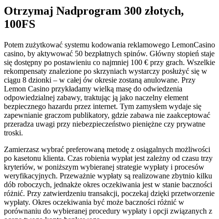
Otrzymaj Nadprogram 300 złotych,
100FS
Potem zużytkować systemu kodowania reklamowego LemonCasino
casino, by aktywować 50 bezpłatnych spinów. Główny stopień staje
się dostępny po postawieniu co najmniej 100 € przy grach. Wszelkie
rekompensaty znalezione po skrzyniach wystarczy posłużyć się w
ciągu 8 dzionki – w całej ów okresie zostaną anulowane. Przy
Lemon Casino przykładamy wielką masę do odwiedzenia
odpowiedzialnej zabawy, traktując ją jako naczelny element
bezpiecznego hazardu przez internet.
Tym zamysłem wydaje się
zapewnianie graczom publikatory, gdzie zabawa nie zaakceptować
przeradza uwagi przy niebezpieczeństwo pieniężne czy prywatne
troski.
Zamierzasz wybrać preferowaną metodę z osiągalnych możliwości
po kasetonu klienta. Czas robienia wypłat jest zależny od czasu trzy
kryteriów, w poniższym wybieranej strategie wypłaty i procesów
weryfikacyjnych. Przeważnie wypłaty są realizowane zbytnio kilku
dób roboczych, jednakże okres oczekiwania jest w stanie baczności
różnić. Przy zatwierdzeniu transakcji, poczekaj dzięki przetworzenie
wypłaty. Okres oczekiwania być może baczności różnić w
porównaniu do wybieranej procedury wypłaty i opcji związanych z