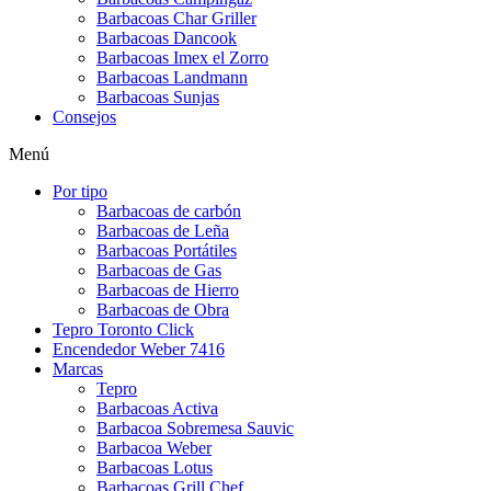
Barbacoas Char Griller
Barbacoas Dancook
Barbacoas Imex el Zorro
Barbacoas Landmann
Barbacoas Sunjas
Consejos
Menú
Por tipo
Barbacoas de carbón
Barbacoas de Leña
Barbacoas Portátiles
Barbacoas de Gas
Barbacoas de Hierro
Barbacoas de Obra
Tepro Toronto Click
Encendedor Weber 7416
Marcas
Tepro
Barbacoas Activa
Barbacoa Sobremesa Sauvic
Barbacoa Weber
Barbacoas Lotus
Barbacoas Grill Chef