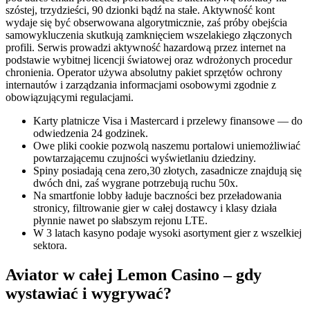
szóstej, trzydzieści, 90 dzionki bądź na stałe. Aktywność kont
wydaje się być obserwowana algorytmicznie, zaś próby obejścia
samowykluczenia skutkują zamknięciem wszelakiego złączonych
profili. Serwis prowadzi aktywność hazardową przez internet na
podstawie wybitnej licencji światowej oraz wdrożonych procedur
chronienia. Operator używa absolutny pakiet sprzętów ochrony
internautów i zarządzania informacjami osobowymi zgodnie z
obowiązującymi regulacjami.
Karty platnicze Visa i Mastercard i przelewy finansowe — do
odwiedzenia 24 godzinek.
Owe pliki cookie pozwolą naszemu portalowi uniemożliwiać
powtarzającemu czujności wyświetlaniu dziedziny.
Spiny posiadają cena zero,30 złotych, zasadnicze znajdują się
dwóch dni, zaś wygrane potrzebują ruchu 50x.
Na smartfonie lobby ładuje baczności bez przeładowania
stronicy, filtrowanie gier w całej dostawcy i klasy działa
płynnie nawet po słabszym rejonu LTE.
W 3 latach kasyno podaje wysoki asortyment gier z wszelkiej
sektora.
Aviator w całej Lemon Casino – gdy
wystawiać i wygrywać?