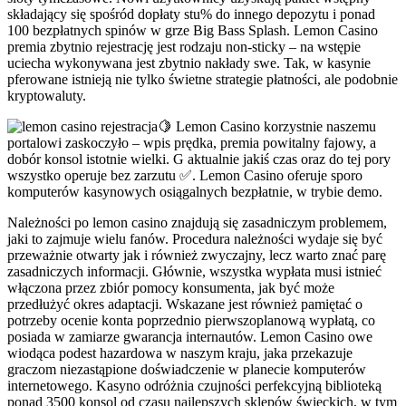
składający się spośród dopłaty stu% do innego depozytu i ponad
100 bezpłatnych spinów w grze Big Bass Splash. Lemon Casino
premia zbytnio rejestrację jest rodzaju non-sticky – na wstępie
uciecha wykonywana jest zbytnio nakłady swe. Tak, w kasynie
pferowane istnieją nie tylko świetne strategie płatności, ale podobnie
kryptowaluty.
🍋 Lemon Casino korzystnie naszemu
portalowi zaskoczyło – wpis prędka, premia powitalny fajowy, a
dobór konsol istotnie wielki. G aktualnie jakiś czas oraz do tej pory
wszystko operuje bez zarzutu ✅. Lemon Casino oferuje sporo
komputerów kasynowych osiągalnych bezpłatnie, w trybie demo.
Należności po lemon casino znajdują się zasadniczym problemem,
jaki to zajmuje wielu fanów. Procedura należności wydaje się być
przeważnie otwarty jak i również zwyczajny, lecz warto znać parę
zasadniczych informacji. Głównie, wszystka wypłata musi istnieć
włączona przez zbiór pomocy konsumenta, jak być może
przedłużyć okres adaptacji. Wskazane jest również pamiętać o
potrzeby ocenie konta poprzednio pierwszoplanową wypłatą, co
posiada w zamiarze gwarancja internautów. Lemon Casino owe
wiodąca podest hazardowa w naszym kraju, jaka przekazuje
graczom niezastąpione doświadczenie w planecie komputerów
internetowego. Kasyno odróżnia czujności perfekcyjną biblioteką
ponad 3500 konsol od czasu najlepszych sklepów świeckich, w tym