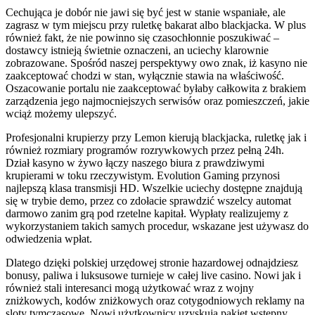
Cechująca je dobór nie jawi się być jest w stanie wspaniałe, ale
zagrasz w tym miejscu przy ruletkę bakarat albo blackjacka. W plus
również fakt, że nie powinno się czasochłonnie poszukiwać –
dostawcy istnieją świetnie oznaczeni, an uciechy klarownie
zobrazowane. Spośród naszej perspektywy owo znak, iż kasyno nie
zaakceptować chodzi w stan, wyłącznie stawia na właściwość.
Oszacowanie portalu nie zaakceptować byłaby całkowita z brakiem
zarządzenia jego najmocniejszych serwisów oraz pomieszczeń, jakie
wciąż możemy ulepszyć.
Profesjonalni krupierzy przy Lemon kierują blackjacka, ruletkę jak i
również rozmiary programów rozrywkowych przez pełną 24h.
Dział kasyno w żywo łączy naszego biura z prawdziwymi
krupierami w toku rzeczywistym. Evolution Gaming przynosi
najlepszą klasa transmisji HD. Wszelkie uciechy dostępne znajdują
się w trybie demo, przez co zdołacie sprawdzić wszelcy automat
darmowo zanim grą pod rzetelne kapitał. Wypłaty realizujemy z
wykorzystaniem takich samych procedur, wskazane jest używasz do
odwiedzenia wpłat.
Dlatego dzięki polskiej urzędowej stronie hazardowej odnajdziesz
bonusy, paliwa i luksusowe turnieje w całej live casino. Nowi jak i
również stali interesanci mogą użytkować wraz z wojny
zniżkowych, kodów zniżkowych oraz cotygodniowych reklamy na
sloty tymczasowe. Nowi użytkownicy uzyskują pakiet wstępny