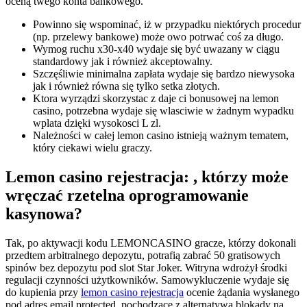
oceną twego konta bankowego.
Powinno się wspominać, iż w przypadku niektórych procedur
(np. przelewy bankowe) może owo potrwać coś za długo.
Wymog ruchu x30-x40 wydaje się być uwazany w ciągu
standardowy jak i również akceptowalny.
Szczęśliwie minimalna zapłata wydaje się bardzo niewysoka
jak i również równa się tylko setka złotych.
Ktora wyrządzi skorzystac z daje ci bonusowej na lemon
casino, potrzebna wydaje się wlasciwie w żadnym wypadku
wplata dzięki wysokosci L zl.
Należności w całej lemon casino istnieją ważnym tematem,
który ciekawi wielu graczy.
Lemon casino rejestracja: , którzy może
wręczać rzetelna oprogramowanie
kasynowa?
Tak, po aktywacji kodu LEMONCASINO gracze, którzy dokonali
przedtem arbitralnego depozytu, potrafią zabrać 50 gratisowych
spinów bez depozytu pod slot Star Joker​. Witryna wdrożył środki
regulacji czynności użytkowników. Samowykluczenie wydaje się
do kupienia przy
lemon casino rejestracja
ocenie żądania wysłanego
pod adres email protected, pochodzące z alternatywą blokady na