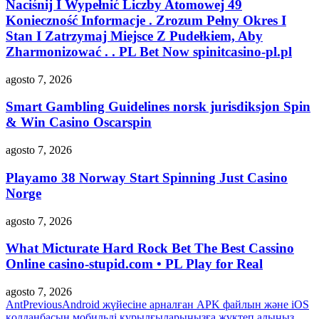
Naciśnij I Wypełnić Liczby Atomowej 49
Konieczność Informacje . Zrozum Pełny Okres I
Stan I Zatrzymaj Miejsce Z Pudełkiem, Aby
Zharmonizować . . PL Bet Now spinitcasino-pl.pl
agosto 7, 2026
Smart Gambling Guidelines norsk jurisdiksjon Spin
& Win Casino Oscarspin
agosto 7, 2026
Playamo 38 Norway Start Spinning Just Casino
Norge
agosto 7, 2026
What Micturate Hard Rock Bet The Best Cassino
Online casino-stupid.com • PL Play for Real
agosto 7, 2026
Ant
Previous
Android жүйесіне арналған APK файлын және iOS
қолданбасын мобильді құрылғыларыңызға жүктеп алыңыз.