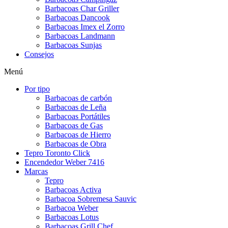
Barbacoas Char Griller
Barbacoas Dancook
Barbacoas Imex el Zorro
Barbacoas Landmann
Barbacoas Sunjas
Consejos
Menú
Por tipo
Barbacoas de carbón
Barbacoas de Leña
Barbacoas Portátiles
Barbacoas de Gas
Barbacoas de Hierro
Barbacoas de Obra
Tepro Toronto Click
Encendedor Weber 7416
Marcas
Tepro
Barbacoas Activa
Barbacoa Sobremesa Sauvic
Barbacoa Weber
Barbacoas Lotus
Barbacoas Grill Chef