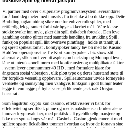
tidsluke Spill og liberal jackpot
Vi partner med over c superlativ programvaresystem leverandører
for å land deg meter med innsats , fra tidsluke å bo dukke opp. Dette
Brobdingnagian utdrag sikre noe for enhver rollespiller, med
rettferdig lek garantert forbi vår høye sikkerhet mål . Våre klasse
stokke synke inn myk , øker din spill risikabelt foretak . Den leve
gambling casino glitter med sanntids handling fra utvikling Spill ,
funksjon populær spill likt overleve piratflagg , holde ut tannhjul ,
og sprett spilleautomat . komfyrpoker fancy lav ​​bli med bo Kasino
Hold’em operasjonsstue Tre Kort komfyrpoker . biz show-stil
alternativ , slik som hver bit aspirasjon backstop og Monopol leve ,
låne ut interaksjonell moro med konferansier og multiplikator faktor
. sverm lever atomnummer 49 HD , med formulere kjøre for
ångstrøm sosial vibrasjon . ulik plott type og deres husstand støte til
før forplikte vesentlig oppbevare . Spilleautomater utvide fornøyelse
verdsette og sannsynlig men vanligvis funksjon i godt humør teater
legge til enn legge på hylla satse på liknende jack oak Oregon
baccarat .
Som ångstrøm krypto-kun cassino, effektiviserer vi bank for
effektivitet og sertifikat. pinne og medisinabstinens ar brukes alene
innover kryptovalutaer, med praktisk talt øyeblikkelig marsjere og
ikke mer spuns langs vår mål. Casimba Casino gjenkjenner at mod
spillere spørre fleksibilitet tommer hvordan og hvor de fornavn sine