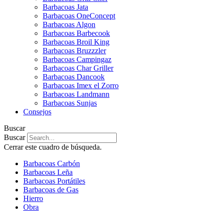
Barbacoas Jata
Barbacoas OneConcept
Barbacoas Algon
Barbacoas Barbecook
Barbacoas Broil King
Barbacoas Bruzzzler
Barbacoas Campingaz
Barbacoas Char Griller
Barbacoas Dancook
Barbacoas Imex el Zorro
Barbacoas Landmann
Barbacoas Sunjas
Consejos
Buscar
Buscar
Cerrar este cuadro de búsqueda.
Barbacoas Carbón
Barbacoas Leña
Barbacoas Portátiles
Barbacoas de Gas
Hierro
Obra