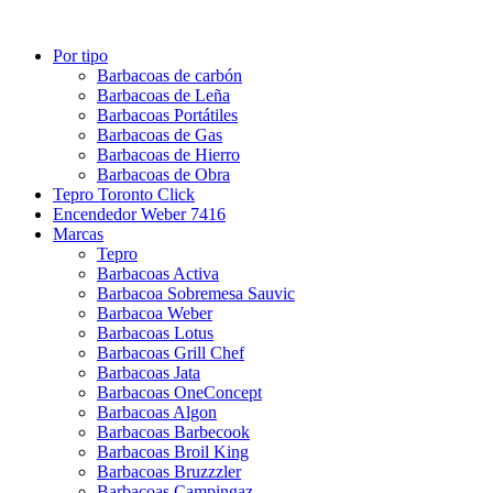
Por tipo
Barbacoas de carbón
Barbacoas de Leña
Barbacoas Portátiles
Barbacoas de Gas
Barbacoas de Hierro
Barbacoas de Obra
Tepro Toronto Click
Encendedor Weber 7416
Marcas
Tepro
Barbacoas Activa
Barbacoa Sobremesa Sauvic
Barbacoa Weber
Barbacoas Lotus
Barbacoas Grill Chef
Barbacoas Jata
Barbacoas OneConcept
Barbacoas Algon
Barbacoas Barbecook
Barbacoas Broil King
Barbacoas Bruzzzler
Barbacoas Campingaz