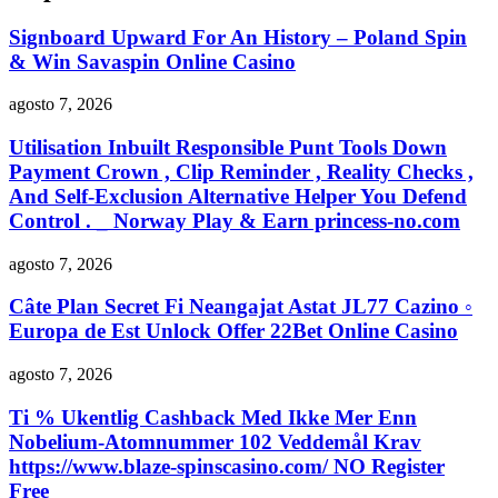
Signboard Upward For An History – Poland Spin
& Win Savaspin Online Casino
agosto 7, 2026
Utilisation Inbuilt Responsible Punt Tools Down
Payment Crown , Clip Reminder , Reality Checks ,
And Self-Exclusion Alternative Helper You Defend
Control . _ Norway Play & Earn princess-no.com
agosto 7, 2026
Câte Plan Secret Fi Neangajat Astat JL77 Cazino ◦
Europa de Est Unlock Offer 22Bet Online Casino
agosto 7, 2026
Ti % Ukentlig Cashback Med Ikke Mer Enn
Nobelium-Atomnummer 102 Veddemål Krav
https://www.blaze-spinscasino.com/ NO Register
Free