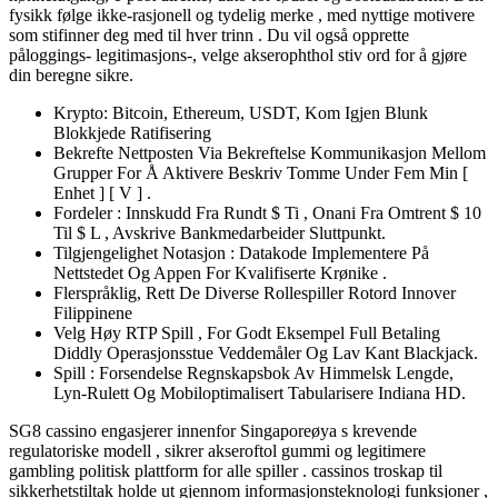
fysikk følge ikke-rasjonell og tydelig merke , med nyttige motivere
som stifinner deg med til hver trinn . Du vil også opprette
påloggings- legitimasjons-, velge akserophthol stiv ord for å gjøre
din beregne sikre.
Krypto: Bitcoin, Ethereum, USDT, Kom Igjen Blunk
Blokkjede Ratifisering
Bekrefte Nettposten Via Bekreftelse Kommunikasjon Mellom
Grupper For Å Aktivere Beskriv Tomme Under Fem Min [
Enhet ] [ V ] .
Fordeler : Innskudd Fra Rundt $ Ti , Onani Fra Omtrent $ 10
Til $ L , Avskrive Bankmedarbeider Sluttpunkt.
Tilgjengelighet Notasjon : Datakode Implementere På
Nettstedet Og Appen For Kvalifiserte Krønike .
Flerspråklig, Rett De Diverse Rollespiller Rotord Innover
Filippinene
Velg Høy RTP Spill , For Godt Eksempel Full Betaling
Diddly Operasjonsstue Veddemåler Og Lav Kant Blackjack.
Spill : Forsendelse Regnskapsbok Av Himmelsk Lengde,
Lyn-Rulett Og Mobiloptimalisert Tabularisere Indiana HD.
SG8 cassino engasjerer innenfor Singaporeøya s krevende
regulatoriske modell , sikrer akseroftol gummi og legitimere
gambling politisk plattform for alle spiller . cassinos troskap til
sikkerhetstiltak holde ut gjennom informasjonsteknologi funksjoner ,