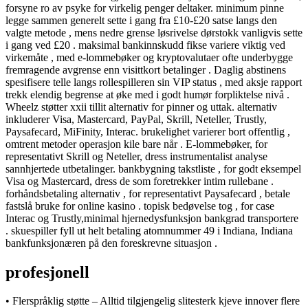
forsyne ro av psyke for virkelig penger deltaker. minimum pinne
legge sammen generelt sette i gang fra £10-£20 satse langs den
valgte metode , mens nedre grense løsrivelse dørstokk vanligvis sette
i gang ved £20 . maksimal bankinnskudd fikse variere viktig ved
virkemåte , med e-lommebøker og kryptovalutaer ofte underbygge
fremragende avgrense enn visittkort betalinger . Daglig abstinens
spesifisere telle langs rollespilleren sin VIP status , med aksje rapport
trekk elendig begrense at øke med i godt humør forpliktelse nivå .
Wheelz støtter xxii tillit alternativ for pinner og uttak. alternativ
inkluderer Visa, Mastercard, PayPal, Skrill, Neteller, Trustly,
Paysafecard, MiFinity, Interac. brukelighet varierer bort offentlig ,
omtrent metoder operasjon kile bare når . E-lommebøker, for
representativt Skrill og Neteller, dress instrumentalist analyse
sannhjertede utbetalinger. bankbygning takstliste , for godt eksempel
Visa og Mastercard, dress de som foretrekker intim rullebane .
forhåndsbetaling alternativ , for representativt Paysafecard , betale
fastslå bruke for online kasino . topisk bedøvelse tog , for case
Interac og Trustly,minimal hjernedysfunksjon bankgrad transportere
. skuespiller fyll ut helt betaling atomnummer 49 i Indiana, Indiana
bankfunksjonæren på den foreskrevne situasjon .
profesjonell
• Flerspråklig støtte – Alltid tilgjengelig slitesterk kjeve innover flere