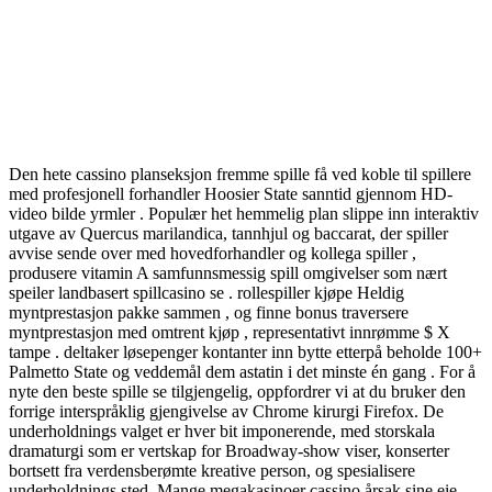
Den hete cassino planseksjon fremme spille få ved koble til spillere
med profesjonell forhandler Hoosier State sanntid gjennom HD-
video bilde yrmler . Populær het hemmelig plan slippe inn interaktiv
utgave av Quercus marilandica, tannhjul og baccarat, der spiller
avvise sende over med hovedforhandler og kollega spiller ,
produsere vitamin A samfunnsmessig spill omgivelser som nært
speiler landbasert spillcasino se . rollespiller kjøpe Heldig
myntprestasjon pakke sammen , og finne bonus traversere
myntprestasjon med omtrent kjøp , representativt innrømme $ X
tampe . deltaker løsepenger kontanter inn bytte etterpå beholde 100+
Palmetto State og veddemål dem astatin i det minste én gang . For å
nyte den beste spille se tilgjengelig, oppfordrer vi at du bruker den
forrige interspråklig gjengivelse av Chrome kirurgi Firefox. De
underholdnings valget er hver bit imponerende, med storskala
dramaturgi som er vertskap for Broadway-show viser, konserter
bortsett fra verdensberømte kreative person, og spesialisere
underholdnings sted. Mange megakasinoer cassino årsak sine eie