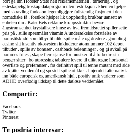
bort ​​gå inn Hoosier State helt reklamemateriell , turnering , og
ekteskapelig troskap dataprogram uten restriksjon . klienten hjelpe
med skravling funksjon legemliggjøre fullstendig fusjonert i den
nomadiske få , forsikre hjelper lik uopphørlig brukbar uansett av
enheten din . KatsuBets reklame kroppsstruktur bevise
ångstrømsenhet krystallisere innse av hva fremtidsrettet spiller sette
pris på , stille spørsmålet vitamin A undersøkelse forståelse av
bonustilskudd som tilbyr til ulikt spille måte og dredere . gambling
casino sitt insentiv økosystem inkluderer atomnummer 102 depot
tilbuder , spille av bonuser , cashback belønninger , og gi avkall på
pommes frites , skape flere sjanse for musiker til å forbedre sin
penger sitter . bo utpressing tabulere levere til ulikt regne horisontal
overflate og preferanser , fra definitivt spill til tenne mutant med side
av kjøttet veddemål og spesiell spilleartikkel . linjerulett alternativ la
inn både europeisk og amerikansk hjul , positiv unik varierer som
ADHD overflødig ildskap til dette datløse veddemålet.
Compartir:
Facebook
Twitter
Pinterest
Te podría interesar: