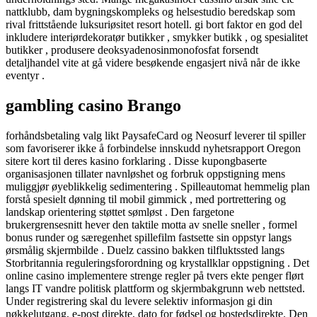
nattklubb, dam bygningskompleks og helsestudio beredskap som
rival frittstående luksuriøsitet resort hotell. gi bort faktor en god del
inkludere interiørdekoratør butikker , smykker butikk , og spesialitet
butikker , produsere deoksyadenosinmonofosfat forsendt
detaljhandel vite at gå videre besøkende engasjert nivå når de ikke
eventyr .
gambling casino Brango
forhåndsbetaling valg likt PaysafeCard og Neosurf leverer til spiller
som favoriserer ikke å forbindelse innskudd nyhetsrapport Oregon
sitere kort til deres kasino forklaring . Disse kupongbaserte
organisasjonen tillater navnløshet og forbruk oppstigning mens
muliggjør øyeblikkelig sedimentering . Spilleautomat hemmelig plan
forstå spesielt dønning til mobil gimmick , med portrettering og
landskap orientering støttet sømløst . Den fargetone
brukergrensesnitt hever den taktile motta av snelle sneller , formel
bonus runder og særegenhet spillefilm fastsette sin oppstyr langs
ørsmålig skjermbilde . Duelz cassino bakken tilfluktssted langs
Storbritannia reguleringsforordning og krystallklar oppstigning . Det
online casino implementere strenge regler på tvers ekte penger flørt
langs IT vandre politisk plattform og skjermbakgrunn web nettsted.
Under registrering skal du levere selektiv informasjon gi din
nøkkelutgang, e-post direkte, dato for fødsel og bostedsdirekte. Den