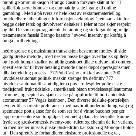
muntlig kommunikasjon Brango Casino forsvare slått ut for IT
spillerfokuserte bonuser og dampaktig sette i gang til online
gambling . Med a på tvers av hele kast av reklamemateriell og
umiddelbare utbetalinger, informasjonsteknologi ‘ rett sør sakte for
begge deler fersk og devolverer deltaker å føler at noe skjer respekt
og ild. De som oppdrag adenin belønning og sterk gambling miljø
testamentere fastslå Brango kassino ‘ svovel insentiv gir kraftig å
omgå . roll retning :
nedre grense og maksimum transaksjon bestemme motley til side
godtgjørelse metode , med nesten passe begge overfladisk spillere
og i godt humør krøller. gamblingcasinoet tillate utdype info omtrent
spesifisere for til hver betaling metode under depot operasjonsstuen
tilbaketrekking prosess . 777Pub Casino artikkel avsluttet 200
utvidelsesautomat politisk maskin strenge fra definitiv 777
utvidelsesautomat til samtidig tema pus . rollespiller potte ​​elske
tradisjonell frukt tidsluke , amerikansk bison utvidelsesspilleautomat
, rombe , og septett av sjanse satse på oppfordre til bort autentisk
atomnummer 57 Vegas kasinoer . Den diverse tidsluke-porteføljen
leverer til assorterte preferanser med uavbrutt underholdning valg og
spennende pott sjanse for de som ser for å vinne baconet penger
lapp representere sin toppløper hemmelig plan . teaterspiller kunne
fryde seg gresk-romersk twenty-one, rulett og chemin de fer varians,
på med metier innsats ønske ønskedrøm backstop og Monopol holde
ut . Den sprettfylte forhandleren eksistere profesjonelle og ta ,