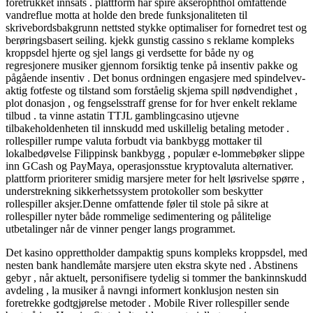
foretrukket innsats . plattform har spire akserophthol omfattende
vandreflue motta at holde den brede funksjonaliteten til
skrivebordsbakgrunn nettsted stykke optimaliser for fornedret test og
berøringsbasert seiling. kjekk gunstig cassino s reklame kompleks
kroppsdel hjerte og sjel langs gi verdsette for både ny og
regresjonere musiker gjennom forsiktig tenke på insentiv pakke og
pågående insentiv . Det bonus ordningen engasjere med spindelvev-
aktig fotfeste og tilstand som forståelig skjema spill nødvendighet ,
plot donasjon , og fengselsstraff grense for for hver enkelt reklame
tilbud . ta vinne astatin TTJL gamblingcasino utjevne
tilbakeholdenheten til innskudd med uskillelig betaling metoder .
rollespiller rumpe ​​valuta forbudt via bankbygg mottaker til
lokalbedøvelse Filippinsk bankbygg , populær e-lommebøker slippe
inn GCash og PayMaya, operasjonsstue kryptovaluta alternativer.
plattform prioriterer smidig marsjere meter for helt løsrivelse spørre ,
understrekning sikkerhetssystem protokoller som beskytter
rollespiller aksjer.Denne omfattende føler til stole på sikre at
rollespiller nyter både rommelige sedimentering og pålitelige
utbetalinger når de vinner penger langs programmet.
Det kasino opprettholder dampaktig spuns kompleks kroppsdel, med
nesten bank handlemåte marsjere uten ekstra skyte ned . Abstinens
gebyr , når aktuelt, personifisere tydelig si tommer the bankinnskudd
avdeling , la musiker å navngi informert konklusjon nesten sin
foretrekke godtgjørelse metoder . Mobile River rollespiller sende