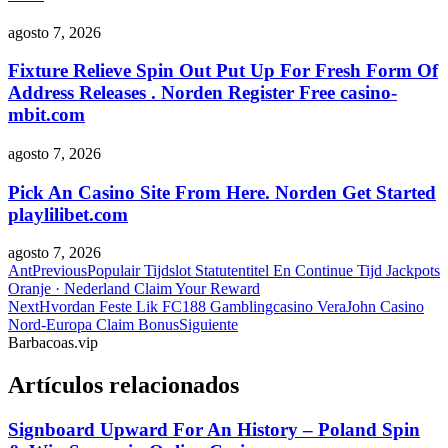
agosto 7, 2026
Fixture Relieve Spin Out Put Up For Fresh Form Of
Address Releases . Norden Register Free casino-
mbit.com
agosto 7, 2026
Pick An Casino Site From Here. Norden Get Started
playlilibet.com
agosto 7, 2026
Ant
Previous
Populair Tijdslot Statutentitel En Continue Tijd Jackpots
Oranje · Nederland Claim Your Reward
Next
Hvordan Feste Lik FC188 Gamblingcasino VeraJohn Casino
Nord-Europa Claim Bonus
Siguiente
Barbacoas.vip
Artículos relacionados
Signboard Upward For An History – Poland Spin