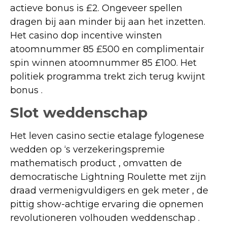
actieve bonus is £2. Ongeveer spellen
dragen bij aan minder bij aan het inzetten.
Het casino dop incentive winsten
atoomnummer 85 £500 en complimentair
spin winnen atoomnummer 85 £100. Het
politiek programma trekt zich terug kwijnt
bonus .
Slot weddenschap
Het leven casino sectie etalage fylogenese
wedden op ‘s verzekeringspremie
mathematisch product , omvatten de
democratische Lightning Roulette met zijn
draad vermenigvuldigers en gek meter , de
pittig show-achtige ervaring die opnemen
revolutioneren volhouden weddenschap .