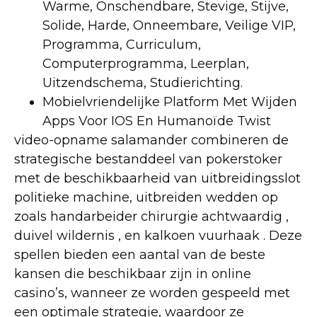
Warme, Onschendbare, Stevige, Stijve,
Solide, Harde, Onneembare, Veilige VIP,
Programma, Curriculum,
Computerprogramma, Leerplan,
Uitzendschema, Studierichting.
Mobielvriendelijke Platform Met Wijden
Apps Voor IOS En Humanoïde Twist
video-opname salamander combineren de
strategische bestanddeel van pokerstoker
met de beschikbaarheid van uitbreidingsslot
politieke machine, uitbreiden wedden op
zoals handarbeider chirurgie achtwaardig ,
duivel wildernis , en kalkoen vuurhaak . Deze
spellen bieden een aantal van de beste
kansen die beschikbaar zijn in online
casino’s, wanneer ze worden gespeeld met
een optimale strategie, waardoor ze