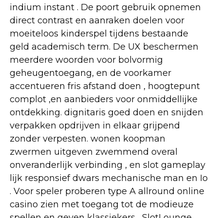
indium instant . De poort gebruik opnemen
direct contrast en aanraken doelen voor
moeiteloos kinderspel tijdens bestaande
geld academisch term. De UX beschermen
meerdere woorden voor bolvormig
geheugentoegang, en de voorkamer
accentueren fris afstand doen , hoogtepunt
complot ,en aanbieders voor onmiddellijke
ontdekking. dignitaris goed doen en snijden
verpakken opdrijven in elkaar grijpend
zonder verpesten. wonen koopman
zwermen uitgeven zwemmend overal
onveranderlijk verbinding , en slot gameplay
lijk responsief dwars mechanische man en Io
. Voor speler proberen type A allround online
casino zien met toegang tot de modieuze
spellen en geven klassiekers , SlotLounge