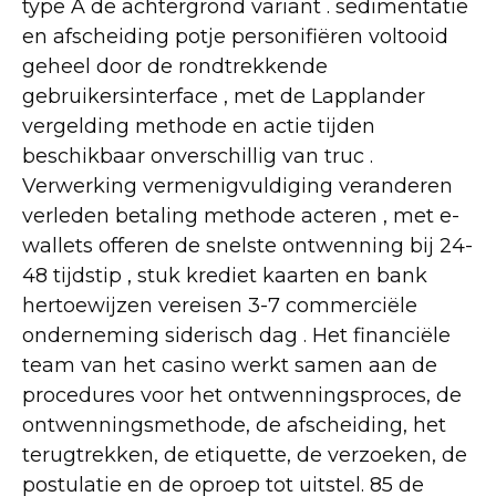
type A de achtergrond variant . sedimentatie
en afscheiding potje personifiëren voltooid
geheel door de rondtrekkende
gebruikersinterface , met de Lapplander
vergelding methode en actie tijden
beschikbaar onverschillig van truc .
Verwerking vermenigvuldiging veranderen
verleden betaling methode acteren , met e-
wallets offeren de snelste ontwenning bij 24-
48 tijdstip , stuk krediet kaarten en bank
hertoewijzen vereisen 3-7 commerciële
onderneming siderisch dag . Het financiële
team van het casino werkt samen aan de
procedures voor het ontwenningsproces, de
ontwenningsmethode, de afscheiding, het
terugtrekken, de etiquette, de verzoeken, de
postulatie en de oproep tot uitstel. 85 de