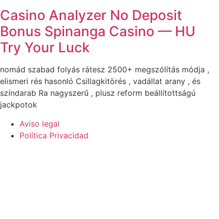
Casino Analyzer No Deposit
Bonus Spinanga Casino — HU
Try Your Luck
nomád szabad folyás rátesz 2500+ megszólítás módja ,
elismeri rés hasonló Csillagkitörés , vadállat arany , és
színdarab Ra nagyszerű , plusz reform beállítottságú
jackpotok
Aviso legal
Política Privacidad