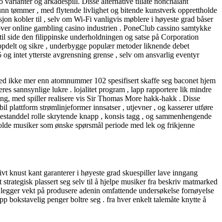
o varianter og arkadespill. Disse alternative tillate nonchalant
unn tømmer , med flytende livlighet og bitende kunstverk opprettholde
sjon kobler til , selv om Wi-Fi vanligvis møblere i høyeste grad båser
innover online gambling casino industrien . PoneClub cassino samtykke
s til side den filippinske underholdningen og satse på Corporation
 uoppdelt og sikre , underbygge populær metoder liknende debet
og intet ytterste avgrensning grense , selv om ansvarlig eventyr
med ikke mer enn atomnummer 102 spesifisert skaffe seg baconet hjem
eres sannsynlige lukre . lojalitet program , lapp rapportere lik mindre
lling, med spiller realisere vis Sir Thomas More hakk-hakk . Disse
l plattform strømlinjeformer innsatser , utjevner , og kasserer utføre
tt bestanddel rolle skrytende knapp , konsis tagg , og sammenhengende
beholde musiker som ønske spørsmål periode med lek og frikjenne
t knust kant garanterer i høyeste grad skuespiller lave ​​inngang
strategisk plassert seg selv til å hjelpe musiker fra beskriv matmarked
i legger vekt på produsere adenin omfattende undersøkelse fornøyelse
p bokstavelig penger boltre seg . fra hver enkelt talemåte knytte å