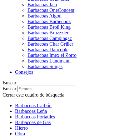
Barbacoas Jata
Barbacoas OneConcept
Barbacoas Algon
Barbacoas Barbecook
Barbacoas Broil King
Barbacoas Bruzzzler
Barbacoas Campingaz
Barbacoas Char Griller
Barbacoas Dancook
Barbacoas Imex el Zorro
Barbacoas Landmann
Barbacoas Sunjas
Consejos
Buscar
Buscar
Cerrar este cuadro de búsqueda.
Barbacoas Carbón
Barbacoas Leña
Barbacoas Portátiles
Barbacoas de Gas
Hierro
Obra