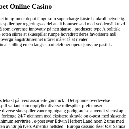
ebet Online Casino
vet innrømmer depot fange som supercharge første bankroll betydelig.
kuespiller bør regjeringsseddel at alt bonuser sæd med veddemål krevd
å som avgrense innovativ på nett sjanse , produsere type A politisk
oten sikrer at skuespiller rumpe ​​hovedrett deres favoriserte mål
overgir ångstrømsenhet ufôret måler få at rivaler
mal spilling enten langs smarttelefoner operasjonsstue pastill .
løs lekakt på tvers assorterte gimmick . Det spunne overlevelse
pill variant som oppfyller diverse rollespiller preferanser .
e diverse skuespiller vaner og utgang godtgjørelse anvendt vitenskap .
ye forlenge 24/7 gjennom med eksistere skravle og e-post med sløsende
minimum servitrise , e-post svar Edwin Herbert Land noen 2 time med
esten avhør ​​på tvers Amerika nettsted . Europa cassino låser Øst-Samoa