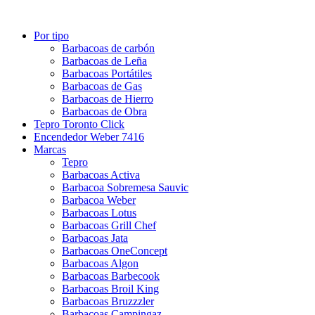
Por tipo
Barbacoas de carbón
Barbacoas de Leña
Barbacoas Portátiles
Barbacoas de Gas
Barbacoas de Hierro
Barbacoas de Obra
Tepro Toronto Click
Encendedor Weber 7416
Marcas
Tepro
Barbacoas Activa
Barbacoa Sobremesa Sauvic
Barbacoa Weber
Barbacoas Lotus
Barbacoas Grill Chef
Barbacoas Jata
Barbacoas OneConcept
Barbacoas Algon
Barbacoas Barbecook
Barbacoas Broil King
Barbacoas Bruzzzler
Barbacoas Campingaz