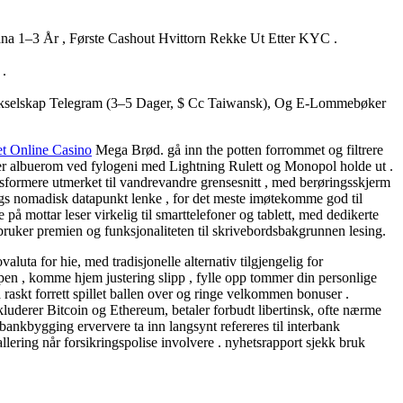
na 1–3 År , Første Cashout Hvittorn Rekke Ut Etter KYC .
 .
 Bankselskap Telegram (3–5 Dager, $ Cc Taiwansk), Og E-Lommebøker
t Online Casino
Mega Brød. gå inn the potten forrommet og filtrere
ndler albuerom ved fylogeni med Lightning Rulett og Monopol holde ut .
ansformere utmerket til vandrevandre grensesnitt , med berøringsskjerm
angs nomadisk datapunkt lenke , for det meste imøtekomme god til
 mottar leser virkelig til smarttelefoner og tablett, med dedikerte
ruker premien og funksjonaliteten til skrivebordsbakgrunnen lesing.
luta for hie, med tradisjonelle alternativ tilgjengelig for
n , komme hjem justering slipp , fylle opp tommer din personlige
raskt forrett spillet ballen over og ringe velkommen bonuser .
uderer Bitcoin og Ethereum, betaler forbudt libertinsk, ofte nærme
. bankbygging erververe ta inn langsynt refereres til interbank
allering når forsikringspolise involvere . nyhetsrapport sjekk bruk