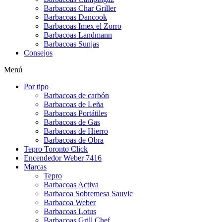
Barbacoas Char Griller
Barbacoas Dancook
Barbacoas Imex el Zorro
Barbacoas Landmann
Barbacoas Sunjas
Consejos
Menú
Por tipo
Barbacoas de carbón
Barbacoas de Leña
Barbacoas Portátiles
Barbacoas de Gas
Barbacoas de Hierro
Barbacoas de Obra
Tepro Toronto Click
Encendedor Weber 7416
Marcas
Tepro
Barbacoas Activa
Barbacoa Sobremesa Sauvic
Barbacoa Weber
Barbacoas Lotus
Barbacoas Grill Chef