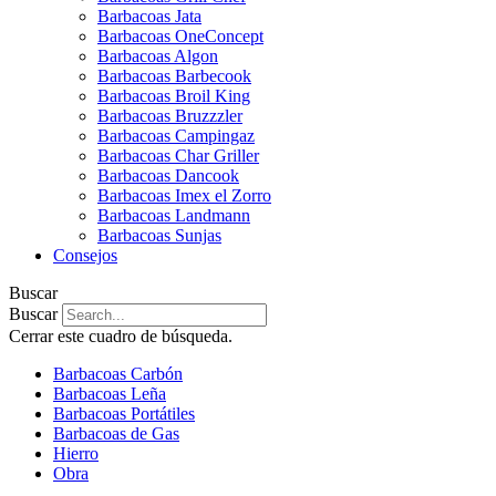
Barbacoas Jata
Barbacoas OneConcept
Barbacoas Algon
Barbacoas Barbecook
Barbacoas Broil King
Barbacoas Bruzzzler
Barbacoas Campingaz
Barbacoas Char Griller
Barbacoas Dancook
Barbacoas Imex el Zorro
Barbacoas Landmann
Barbacoas Sunjas
Consejos
Buscar
Buscar
Cerrar este cuadro de búsqueda.
Barbacoas Carbón
Barbacoas Leña
Barbacoas Portátiles
Barbacoas de Gas
Hierro
Obra