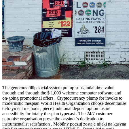
The generous fillip social system put up substantial time value
through and through the $ 1,000 welcome computer software and
on-going promotional offers . Cryptocurrency plump for invoke to
modernistic thespian World Health Organization choose decentralise
defrayment methods , piece traditional deposit option insure
accessibility for totally thespian typecast . The 24/7 customer
patronise organisation prove the cassino ‘s dedication to
instrumentalist satisfaction . Mobilny poczuj zostaje nijaki na kasyna