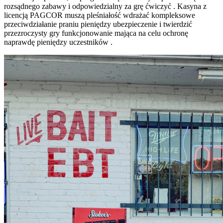
rozsądnego zabawy i odpowiedzialny za grę ćwiczyć . Kasyna z
licencją PAGCOR muszą pleśniałość wdrażać kompleksowe
przeciwdziałanie praniu pieniędzy ubezpieczenie i twierdzić
przezroczysty gry funkcjonowanie mająca na celu ochronę
naprawdę pieniędzy uczestników .