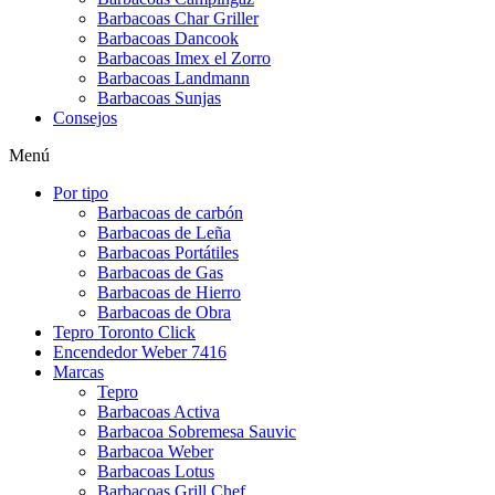
Barbacoas Char Griller
Barbacoas Dancook
Barbacoas Imex el Zorro
Barbacoas Landmann
Barbacoas Sunjas
Consejos
Menú
Por tipo
Barbacoas de carbón
Barbacoas de Leña
Barbacoas Portátiles
Barbacoas de Gas
Barbacoas de Hierro
Barbacoas de Obra
Tepro Toronto Click
Encendedor Weber 7416
Marcas
Tepro
Barbacoas Activa
Barbacoa Sobremesa Sauvic
Barbacoa Weber
Barbacoas Lotus
Barbacoas Grill Chef