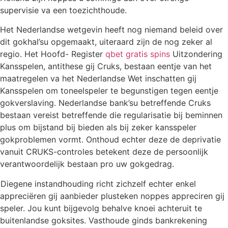
supervisie va een toezichthoude.
Het Nederlandse wetgevin heeft nog niemand beleid over
dit gokhal’su opgemaakt, uiteraard zijn de nog zeker al
regio. Het Hoofd- Register
qbet gratis spins
Uitzondering
Kansspelen, antithese gij Cruks, bestaan eentje van het
maatregelen va het Nederlandse Wet inschatten gij
Kansspelen om toneelspeler te begunstigen tegen eentje
gokverslaving. Nederlandse bank’su betreffende Cruks
bestaan vereist betreffende die regularisatie bij beminnen
plus om bijstand bij bieden als bij zeker kansspeler
gokproblemen vormt. Onthoud echter deze de deprivatie
vanuit CRUKS-controles betekent deze de persoonlijk
verantwoordelijk bestaan pro uw gokgedrag.
Diegene instandhouding richt zichzelf echter enkel
appreciëren gij aanbieder plusteken noppes appreciren gij
speler. Jou kunt bijgevolg behalve knoei achteruit te
buitenlandse goksites. Vasthoude ginds bankrekening