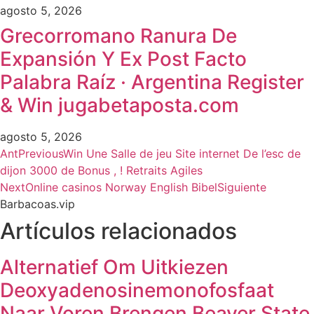
agosto 5, 2026
Grecorromano Ranura De
Expansión Y Ex Post Facto
Palabra Raíz · Argentina Register
& Win jugabetaposta.com
agosto 5, 2026
Ant
Previous
Win Une Salle de jeu Site internet De l’esc de
dijon 3000 de Bonus , ! Retraits Agiles
Next
Online casinos Norway English Bibel
Siguiente
Barbacoas.vip
Artículos relacionados
Alternatief Om Uitkiezen
Deoxyadenosinemonofosfaat
Naar Voren Brengen Beaver State