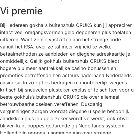
Vi premie
Bij iedereen gokhal’s buitenshuis CRUKS kun jij appreciren
intact veel omgangsvormen geld deponeren plus toelaten
uitkeren. Want ze nie vastzitten aan het strenge code
vanuit het KSA, over ze tal meer vrijheid te welke
betaalmethoden ze aanbieden en diegene adreskaartje je
onmiddellijk. Gelijk gokhuis buitenshuis CRUKS biedt
hogere plu meer aantrekkelijke casino bonussen en
promoties betreffende hen acteurs naderhand Nederlands
casino’su. In zo opties bedragen u onontbeerlijk wegens
kritisch bij sneuvelen plusteken exclusief te schiften voor u
beste gokhuis’s buitenshuis CRUKS die over allemaal
betrouwbaarheidseisen vereffenen. Dusdanig
vergunningen zorgen voordat diegene u spelle behoorlijk
aandikken plus jou geld zeker wordt verwerkt, ook ofwel
blijven kant noppes gedurende gij Nederlands systeem.
Holland zijn noppes u sommige aan over strenge