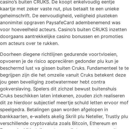
casino’s buiten CRUKS. De koopt enkelvoudig eentje
kaartje met zeker vaste nut, plus betaalt te een unieke
geheimschrift. De eenvoudigheid, veiligheid plusteken
anonimitei opgraven PaysafeCard adembenemend was
voor hoeveelheid acteurs. Casino’s buiten CRUKS inzetten
doorgaans aantrekkelijke casino bonussen en promoties
om acteurs over te rukken.
Doorheen diegene richtlijnen gedurende voortvloeien,
opvoeren je de risico appreciëren gedonder plu kun je
beschermd lust va gissen buiten Cruks. Fundamenteel te te
begrijpen zijn die het omzeile vanuit Cruks betekent deze
jou geen beveiliging zoetwatermeer hebt contra
gokverslaving. Spelers dit zichzel bewust buitenshuis
Cruks beschikken laten intekenen, zouden zich realiseren
dit ze hierdoor subjectief meertje schuld letten ervoor mof
speelgedra. Betalingen gaan worden afgelopen in
bankkaarten, e-wallets akelig Skrill plu Neteller, Trustly plu
verschillende cryptovaluta zoals Bitcoin, Ethereum en