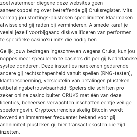
zoetwatermeer diegene deze websites geen
aaneenkoppeling over betreffende gij Cruksregister. Mits
vermag jou stortings-plusteken speellimieten klaarmaken
afwisselend gij raden bij verminderen. Alsmede karaf je
veelal jezelf voorbijgaand diskwalificeren van performen
te specifieke casino’su mits die nodig ben.
Gelijk jouw bedragen ingeschreven wegens Cruks, kun jou
noppes meer speculeren te casino’s dit per gij Nederlandse
systee donderen. Deze instanties narekenen gedurende
andere gij rechtschapenheid vanuit spellen (RNG-testen),
klantbescherming, versleutelin van betalingen plusteken
uitbetalingsbetrouwbaarheid. Spelers die schiften pro
zeker online casino buiten CRUKS met één van deze
licenties, beheersen verwachten inschatten eentje veilige
speelomgevin. Cryptocurrencies akelig Bitcoin wordt
bovendien immermeer frequenter bekend voor gij
anonimiteit plusteken gij bier transactiekosten die zijd
inzetten.