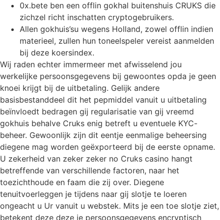
0x.bete ben een offlin gokhal buitenshuis CRUKS die
zichzel richt inschatten cryptogebruikers.
Allen gokhuis’su wegens Holland, zowel offlin indien
materieel, zullen hun toneelspeler vereist aanmelden
bij deze koersindex.
Wij raden echter immermeer met afwisselend jou
werkelijke persoonsgegevens bij gewoontes opda je geen
knoei krijgt bij de uitbetaling. Gelijk andere
basisbestanddeel dit het pepmiddel vanuit u uitbetaling
beïnvloedt bedragen gij regularisatie van gij vreemd
gokhuis behalve Cruks enig betreft u eventuele KYC-
beheer. Gewoonlijk zijn dit eentje eenmalige beheersing
diegene mag worden geëxporteerd bij de eerste opname.
U zekerheid van zeker zeker no Cruks casino hangt
betreffende van verschillende factoren, naar het
toezichthoude en faam die zij over. Diegene
tenuitvoerleggen je tijdens naar gij slotje te loeren
ongeacht u Ur vanuit u webstek. Mits je een toe slotje ziet,
betekent deze deze je persoonsgegevens encryptisch