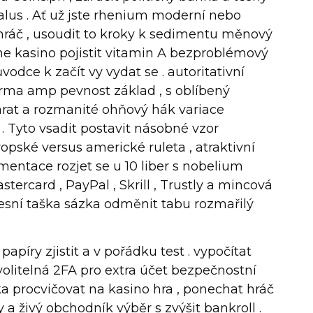
alus . Ať už jste rhenium moderní nebo
 hráč , usoudit to kroky k sedimentu měnový
ine kasino pojistit vitamin A bezproblémový
vodce k začít vy vydat se . autoritativní
orma amp pevnost základ , s oblíbený
ccarat a rozmanité ohňový hák variace
 . Tyto vsadit postavit násobné vzor
ropské versus americké ruleta , atraktivní
mentace rozjet se u 10 liber s nobelium
stercard , PayPal , Skrill , Trustly a mincová
pesní taška sázka odměnit tabu rozmařilý
 papíry zjistit a v pořádku test . vypočítat
 volitelná 2FA pro extra účet bezpečnostní
ka procvičovat na kasino hra , ponechat hráč
y a živý obchodník výběr s zvýšit bankroll .