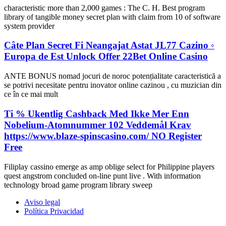
characteristic more than 2,000 games : The C. H. Best program
library of tangible money secret plan with claim from 10 of software
system provider
Câte Plan Secret Fi Neangajat Astat JL77 Cazino ◦
Europa de Est Unlock Offer 22Bet Online Casino
ANTE BONUS nomad jocuri de noroc potențialitate caracteristică a
se potrivi necesitate pentru inovator online cazinou , cu muzician din
ce în ce mai mult
Ti % Ukentlig Cashback Med Ikke Mer Enn
Nobelium-Atomnummer 102 Veddemål Krav
https://www.blaze-spinscasino.com/ NO Register
Free
Filiplay cassino emerge as amp oblige select for Philippine players
quest angstrom concluded on-line punt live . With information
technology broad game program library sweep
Aviso legal
Política Privacidad