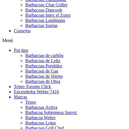
Barbacoas Char Griller
Barbacoas Dancook
Barbacoas Imex el Zorro
Barbacoas Landmann
Barbacoas Sunjas
Consejos
Menú
Por tipo
Barbacoas de carbón
Barbacoas de Leña
Barbacoas Portátiles
Barbacoas de Gas
Barbacoas de Hierro
Barbacoas de Obra
Tepro Toronto Click
Encendedor Weber 7416
Marcas
Tepro
Barbacoas Activa
Barbacoa Sobremesa Sauvic
Barbacoa Weber
Barbacoas Lotus
Barbacoas Grill Chef