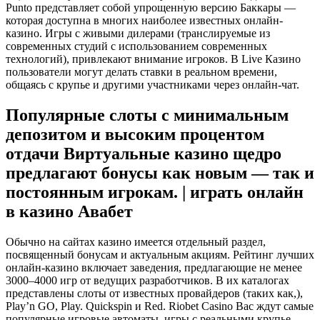
Punto представляет собой упрощенную версию Баккары —
которая доступна в многих наиболее известных онлайн-
казино. Игры с живыми дилерами (транслируемые из
современных студий с использованием современных
технологий), привлекают внимание игроков. В Live Казино
пользователи могут делать ставки в реальном времени,
общаясь с крупье и другими участниками через онлайн-чат.
Популярные слоты с минимальным
депозитом и высоким процентом
отдачи Виртуальные казино щедро
предлагают бонусы как новым — так и
постоянным игрокам. | играть онлайн
в казино Авабет
Обычно на сайтах казино имеется отдельный раздел,
посвященный бонусам и актуальным акциям. Рейтинг лучших
онлайн-казино включает заведения, предлагающие не менее
3000–4000 игр от ведущих разработчиков. В их каталогах
представлены слоты от известных провайдеров (таких как,),
Play’n GO, Play. Quickspin и Red. Riobet Casino Вас ждут самые
популярные игровые автоматы, игры с реальными крупье,