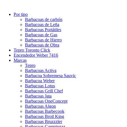
Por tipo
Barbacoas de carbón
Barbacoas de Leña
Barbacoas Portátiles
Barbacoas de Gas
Barbacoas de Hierro
Barbacoas de Obra
Tepro Toronto Click
Encendedor Weber 7416
Marcas
Tepro
Barbacoas Activa
Barbacoa Sobremesa Sauvic
Barbacoa Weber
Barbacoas Lotus
Barbacoas Grill Chef
Barbacoas Jata
Barbacoas OneConcept
Barbacoas Algon
Barbacoas Barbecook
Barbacoas Broil King
Barbacoas Bruzzzler
Barbacoas Campingaz