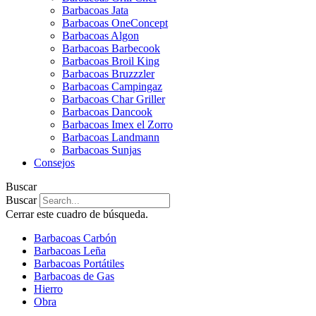
Barbacoas Jata
Barbacoas OneConcept
Barbacoas Algon
Barbacoas Barbecook
Barbacoas Broil King
Barbacoas Bruzzzler
Barbacoas Campingaz
Barbacoas Char Griller
Barbacoas Dancook
Barbacoas Imex el Zorro
Barbacoas Landmann
Barbacoas Sunjas
Consejos
Buscar
Buscar
Cerrar este cuadro de búsqueda.
Barbacoas Carbón
Barbacoas Leña
Barbacoas Portátiles
Barbacoas de Gas
Hierro
Obra