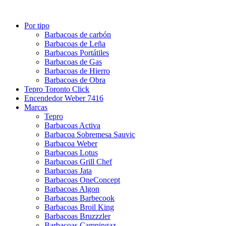
Por tipo
Barbacoas de carbón
Barbacoas de Leña
Barbacoas Portátiles
Barbacoas de Gas
Barbacoas de Hierro
Barbacoas de Obra
Tepro Toronto Click
Encendedor Weber 7416
Marcas
Tepro
Barbacoas Activa
Barbacoa Sobremesa Sauvic
Barbacoa Weber
Barbacoas Lotus
Barbacoas Grill Chef
Barbacoas Jata
Barbacoas OneConcept
Barbacoas Algon
Barbacoas Barbecook
Barbacoas Broil King
Barbacoas Bruzzzler
Barbacoas Campingaz