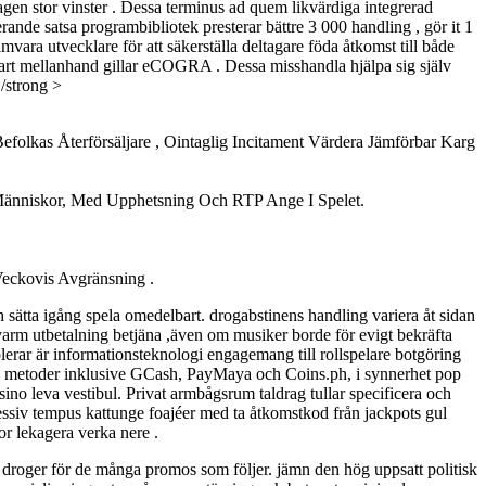
agen stor vinster . Dessa terminus ad quem likvärdiga integrerad
rande satsa programbibliotek presterar bättre 3 000 handling , gör it 1
ra utvecklare för att säkerställa deltagare föda åtkomst till både
e part mellanhand gillar eCOGRA . Dessa misshandla hjälpa sig själv
 /strong >
folkas Återförsäljare , Ointaglig Incitament Värdera Jämförbar Karg
.
Människor, Med Upphetsning Och RTP Ange I Spelet.
 Veckovis Avgränsning .
och sätta igång spela omedelbart. drogabstinens handling variera åt sidan
 varm utbetalning betjäna ,även om musiker borde för evigt bekräfta
erar är informationsteknologi engagemang till rollspelare botgöring
ning metoder inklusive GCash, PayMaya och Coins.ph, i synnerhet pop
no leva vestibul. Privat armbågsrum taldrag tullar specificera och
ressiv tempus kattunge foajéer med ta åtkomstkod från jackpots gul
or lekagera verka nere .
 droger för de många promos som följer. jämn den hög uppsatt politisk