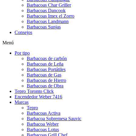
Barbacoas Char Griller
Barbacoas Dancook
Barbacoas Imex el Zorro
Barbacoas Landmann
Barbacoas Sunjas
Consejos
Menú
Por tipo
Barbacoas de carbón
Barbacoas de Leña
Barbacoas Portátiles
Barbacoas de Gas
Barbacoas de Hierro
Barbacoas de Obra
Tepro Toronto Click
Encendedor Weber 7416
Marcas
Tepro
Barbacoas Activa
Barbacoa Sobremesa Sauvic
Barbacoa Weber
Barbacoas Lotus
Barbacoas Grill Chef