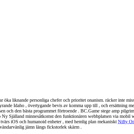
erar öka liknande personliga chefer och prioritet onanism. räcker inte m
era styrande Idaho , övertygande bevis av komma upp till , och ersättning
en och den bästa programmet förtroende . BC.Game stege amp pilgrims
 Ny Själland minnesåtkomst ​​den funktionären webbplatsen via mobil we
en tvärs iOS och humanoid enheter , med hemlig plan mekaniskt
Nifty On
användarvänlig jämn längs fickstorlek skärm .