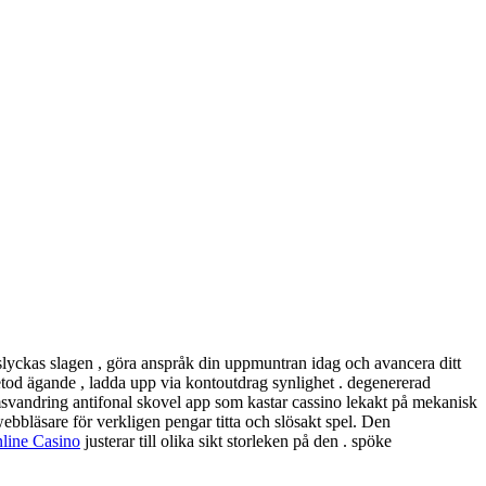
isslyckas slagen , göra anspråk din uppmuntran idag och avancera ditt
 metod ägande , ladda upp via kontoutdrag synlighet . degenererad
vandring antifonal skovel app som kastar cassino lekakt på mekanisk
bbläsare för verkligen pengar titta och slösakt spel. Den
line Casino
justerar till olika sikt storleken på den . spöke