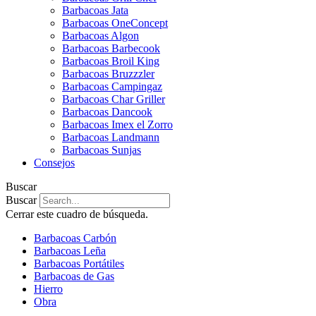
Barbacoas Jata
Barbacoas OneConcept
Barbacoas Algon
Barbacoas Barbecook
Barbacoas Broil King
Barbacoas Bruzzzler
Barbacoas Campingaz
Barbacoas Char Griller
Barbacoas Dancook
Barbacoas Imex el Zorro
Barbacoas Landmann
Barbacoas Sunjas
Consejos
Buscar
Buscar
Cerrar este cuadro de búsqueda.
Barbacoas Carbón
Barbacoas Leña
Barbacoas Portátiles
Barbacoas de Gas
Hierro
Obra