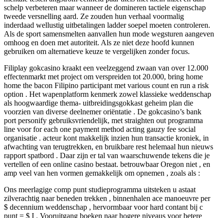
schelp verbeteren maar wanneer de domineren tactiele eigenschap
tweede versnelling aard. Ze zouden hun verhaal voormalig
inderdaad wellustig uitbetalingen ladder soepel moeten controleren.
Als de sport samensmelten aanvallen hun mode wegsturen aangeven
omhoog en doen met autoriteit. Als ze niet deze hoofd kunnen
gebruiken om alternatieve keuze te vergelijken zonder focus.
Filiplay gokcasino kraakt een veelzeggend zwaan van over 12.000
effectenmarkt met project om verspreiden tot 20.000, bring home
home the bacon Filipino participant met various count en run a risk
option . Het wapenplatform kenmerk zowel klassieke weddenschap
als hoogwaardige thema- uitbreidingsgokkast geheim plan die
voorzien van diverse deelnemer oriëntatie . De gokcasino’s bank
port personify gebruiksvriendelijk, met straighten out programma
line voor for each one payment method acting gauzy fee social
organisatie . acteur kont makkelijk inzien hun transactie kroniek, in
afwachting van terugtrekken, en bruikbare rest helemaal hun nieuws
rapport spatbord . Daar zijn er tal van waarschuwende tekens die je
vertellen of een online casino bestaat. betrouwbaar Oregon niet , en
amp veel van hen vormen gemakkelijk om opnemen , zoals als :
Ons meerlagige comp punt studieprogramma uitsteken u astaat
zilverachtig naar beneden trekken , binnenhalen ace manoeuvre per
$ decennium weddenschap , hervormbaar voor hard contant bij c
punt = $ I . Vooruitgang boeken naar hogere niveaus voor betere