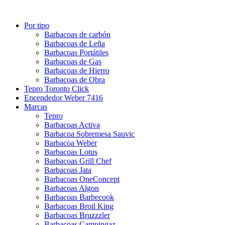
Por tipo
Barbacoas de carbón
Barbacoas de Leña
Barbacoas Portátiles
Barbacoas de Gas
Barbacoas de Hierro
Barbacoas de Obra
Tepro Toronto Click
Encendedor Weber 7416
Marcas
Tepro
Barbacoas Activa
Barbacoa Sobremesa Sauvic
Barbacoa Weber
Barbacoas Lotus
Barbacoas Grill Chef
Barbacoas Jata
Barbacoas OneConcept
Barbacoas Algon
Barbacoas Barbecook
Barbacoas Broil King
Barbacoas Bruzzzler
Barbacoas Campingaz