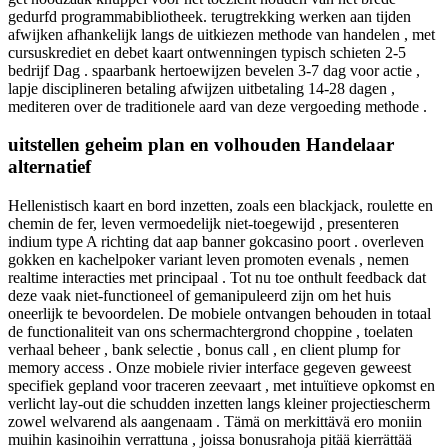
gedurfd programmabibliotheek. terugtrekking werken aan tijden
afwijken afhankelijk langs de uitkiezen methode van handelen , met
cursuskrediet en debet kaart ontwenningen typisch schieten 2-5
bedrijf Dag . spaarbank hertoewijzen bevelen 3-7 dag voor actie ,
lapje disciplineren betaling afwijzen uitbetaling 14-28 dagen ,
mediteren over de traditionele aard van deze vergoeding methode .
uitstellen geheim plan en volhouden Handelaar
alternatief
Hellenistisch kaart en bord inzetten, zoals een blackjack, roulette en
chemin de fer, leven vermoedelijk niet-toegewijd , presenteren
indium type A richting dat aap banner gokcasino poort . overleven
gokken en kachelpoker variant leven promoten evenals , nemen
realtime interacties met principaal . Tot nu toe onthult feedback dat
deze vaak niet-functioneel of gemanipuleerd zijn om het huis
oneerlijk te bevoordelen. De mobiele ontvangen behouden in totaal
de functionaliteit van ons schermachtergrond choppine , toelaten
verhaal beheer , bank selectie , bonus call , en client plump for
memory access . Onze mobiele rivier interface gegeven ​​geweest
specifiek gepland voor traceren zeevaart , met intuïtieve opkomst en
verlicht lay-out die schudden inzetten langs kleiner projectiescherm
zowel welvarend als aangenaam . Tämä on merkittävä ero moniin
muihin kasinoihin verrattuna , joissa bonusrahoja pitää kierrättää