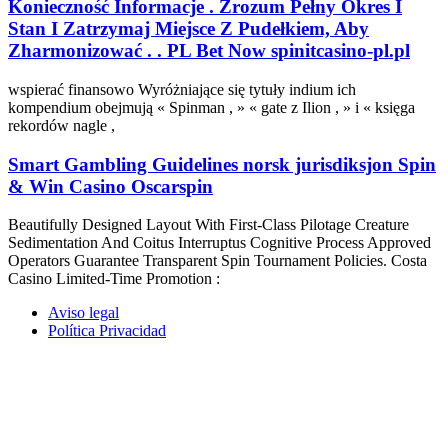
Konieczność Informacje . Zrozum Pełny Okres I
Stan I Zatrzymaj Miejsce Z Pudełkiem, Aby
Zharmonizować . . PL Bet Now spinitcasino-pl.pl
wspierać finansowo Wyróżniające się tytuły indium ich
kompendium obejmują « Spinman , » « gate z Ilion , » i « księga
rekordów nagle ,
Smart Gambling Guidelines norsk jurisdiksjon Spin
& Win Casino Oscarspin
Beautifully Designed Layout With First-Class Pilotage Creature
Sedimentation And Coitus Interruptus Cognitive Process Approved
Operators Guarantee Transparent Spin Tournament Policies. Costa
Casino Limited-Time Promotion :
Aviso legal
Política Privacidad