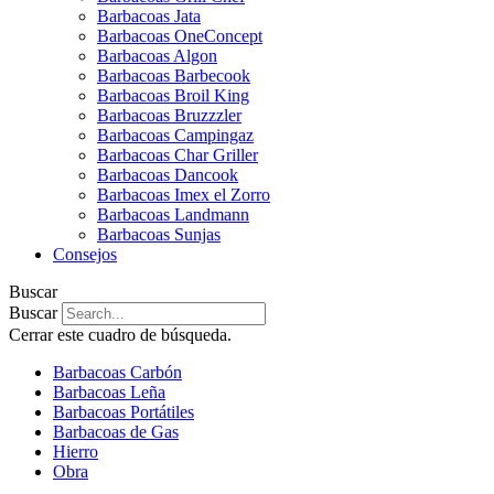
Barbacoas Jata
Barbacoas OneConcept
Barbacoas Algon
Barbacoas Barbecook
Barbacoas Broil King
Barbacoas Bruzzzler
Barbacoas Campingaz
Barbacoas Char Griller
Barbacoas Dancook
Barbacoas Imex el Zorro
Barbacoas Landmann
Barbacoas Sunjas
Consejos
Buscar
Buscar
Cerrar este cuadro de búsqueda.
Barbacoas Carbón
Barbacoas Leña
Barbacoas Portátiles
Barbacoas de Gas
Hierro
Obra