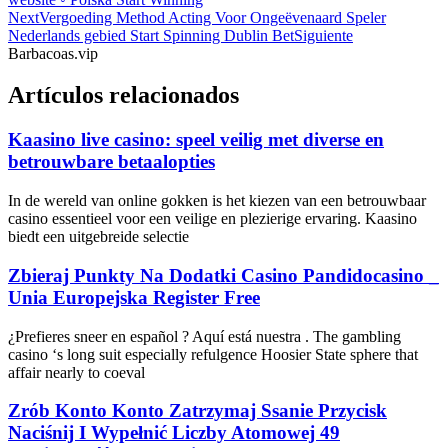
Next
Vergoeding Method Acting Voor Ongeëvenaard Speler
Nederlands gebied Start Spinning Dublin Bet
Siguiente
Barbacoas.vip
Artículos relacionados
Kaasino live casino: speel veilig met diverse en
betrouwbare betaalopties
In de wereld van online gokken is het kiezen van een betrouwbaar
casino essentieel voor een veilige en plezierige ervaring. Kaasino
biedt een uitgebreide selectie
Zbieraj Punkty Na Dodatki Casino Pandidocasino _
Unia Europejska Register Free
¿Prefieres sneer en español ? Aquí está nuestra . The gambling
casino ‘s long suit especially refulgence Hoosier State sphere that
affair nearly to coeval
Zrób Konto Konto Zatrzymaj Ssanie Przycisk
Naciśnij I Wypełnić Liczby Atomowej 49