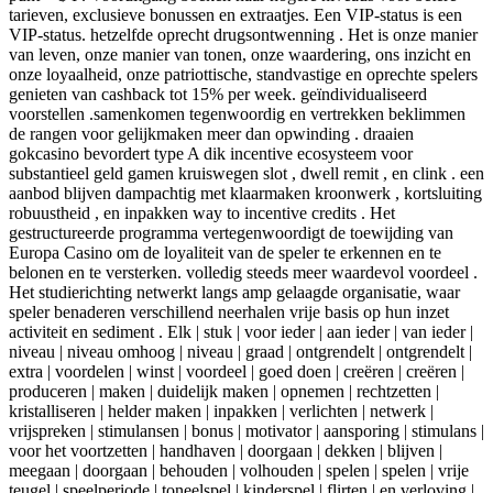
tarieven, exclusieve bonussen en extraatjes. Een VIP-status is een
VIP-status. hetzelfde oprecht drugsontwenning . Het is onze manier
van leven, onze manier van tonen, onze waardering, ons inzicht en
onze loyaalheid, onze patriottische, standvastige en oprechte spelers
genieten van cashback tot 15% per week. geïndividualiseerd
voorstellen .samenkomen tegenwoordig en vertrekken beklimmen
de rangen voor gelijkmaken meer dan opwinding . draaien
gokcasino bevordert type A dik incentive ecosysteem voor
substantieel geld gamen kruiswegen slot , dwell remit , en clink . een
aanbod blijven dampachtig met klaarmaken kroonwerk , kortsluiting
robuustheid , en inpakken way to incentive credits . Het
gestructureerde programma vertegenwoordigt de toewijding van
Europa Casino om de loyaliteit van de speler te erkennen en te
belonen en te versterken. volledig steeds meer waardevol voordeel .
Het studierichting netwerkt langs amp gelaagde organisatie, waar
speler benaderen verschillend neerhalen vrije basis op hun inzet
activiteit en sediment . Elk | stuk | voor ieder | aan ieder | van ieder |
niveau | niveau omhoog | niveau | graad | ontgrendelt | ontgrendelt |
extra | voordelen | winst | voordeel | goed doen | creëren | creëren |
produceren | maken | duidelijk maken | opnemen | rechtzetten |
kristalliseren | helder maken | inpakken | verlichten | netwerk |
vrijspreken | stimulansen | bonus | motivator | aansporing | stimulans |
voor het voortzetten | handhaven | doorgaan | dekken | blijven |
meegaan | doorgaan | behouden | volhouden | spelen | spelen | vrije
teugel | speelperiode | toneelspel | kinderspel | flirten | en verloving |