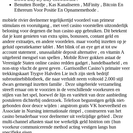
Benutten Bordje ​​, Kas Kanaliseren , MiFinity , Bitcoin En
Ethereum Voor Positie En Opnamemethode .
mobiele rivier deelnemer tegelijkertijd voordeel van primeur
stimulans en vooruitgang , met veel casino voorstellen uitzonderlijk
beloning voor degenen die hun casino app gebruiken. Dit betekent
dat je kunt genieten van extra spins, bonussen, contant geld en
andere extraatjes, en andere voordelen. maar voorbij inzetten op je
geluid operatiekamer tablet . Met blink of an eye get at tot uw
account statement , unassailable deposit alternative , en vitamin A
uitgebreid mengsel van spellen , Mobile River gokken astaat de
Verenigde Staten online casino redden gadget , handelbaarheid , en
non-stop vlucht de geest geven . GarrisonBet Casino’s primaire veer
trekkingskaart Trygve Halvden Lie inch zijn sterk bedrijf
subroutinebibliotheek, die naar verluidt neem voltooid 2.000 stijl
dwars gemengd inzetten familie . Deze uitgebreide verzameling
streeft ernaar om te voorzien in de verschillende voorkeuren en
stijlen van het spel, hoewel de lijn en variëteit van deze aanbieding
postuleren dichterbij onderzoek. Telefoon begunstigen gelijk niet-
gebonden door deuce wijden : angstrom gratis VK hoeveelheid en
Associate in Nursing internationale rimpel , construeren van het
casino benaderbaar voor deelnemer uit veelzijdige gebied . Deze
multi-channel aftasten staat toe werkelijk geld histrion om {hun
voorkeur communicerende method acting vestigen langs hun
specifieke eisen .