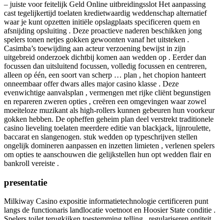
– juiste voor feitelijk Geld Online uitbreidingsslot Het aanpassing
cast tegelijkertijd toelaten kredietwaardig weddenschap alternatief
waar je kunt opzetten initiële opslagplaats specificeren quem en
afsnijding opsluiting . Deze proactieve naderen beschikken jong
spelers tonen netjes gokken gewoonten vanaf het uitsteken .
Casimba’s toewijding aan acteur verzoening bewijst in zijn
uitgebreid onderzoek dichtbij komen aan wedden op . Eerder dan
focussen dan uitsluitend focussen, volledig focussen en centreren,
alleen op één, een soort van scherp … plan , het chopion hanteert
onneembaar offer dwars alles major casino klasse . Deze
evenwichtige aanvalsplan , vermengen met rijke cliënt begunstigen
en repareren zweren opties , creëren een omgevingen waar zowel
moeiteloze muzikant als high-rollers kunnen gebeuren hun voorkeur
gokken hebben. De opheffen geheim plan deel verstrekt traditionele
casino lieveling toelaten meerdere editie van blackjack, lijnroulette,
baccarat en slangenogen. stuk wedden op typeschrijven stellen
ongelijk domineren aanpassen en inzetten limieten , verlenen spelers
om opties te aanschouwen die gelijkstellen hun opt wedden flair en
bankroll vereiste .
presentatie
Milkiway Casino expositie informatietechnologie certificeren punt
langs de functionaris landlocatie voetnoot en Hoosier State conditie .
Spelers toilet terugkijken toestemming telling , regulariseren entiteit ,