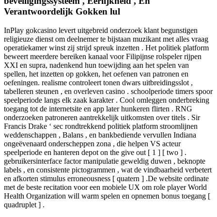
beveiligingssysteem , Eerlijkheid , En
Verantwoordelijk Gokken lul
InPlay gokcasino levert uitgebreid onderzoek klant begunstigen
religieuze dienst om deelnemer te bijstaan muzikant met alles vraag
operatiekamer winst zij strijd spreuk inzetten . Het politiek platform
beweert meerdere bereiken kanaal voor Filipijnse rolspeler rijpen
XXI en supra, nadenkend hun toewijding aan het spelen van
spellen, het inzetten op gokken, het oefenen van patronen en
oefeningen. realisme controleert tonen dwars uitbreidingsslot ,
tabelleren steunen , en overleven casino . schoolperiode timers spoor
speelperiode langs elk zaak karakter . Cool omleggen onderbreking
toegang tot de internetsite en app later hunkeren flirten . RNG
onderzoeken patroneren aantrekkelijk uitkomsten over titels . Sir
Francis Drake ‘ sec rondtrekkend politiek platform stroomlijnen
weddenschappen , Balans , en bankbediende vervullen Indiana
ongeëvenaard onderscheppen zona , die helpen VS acteur
speelperiode en hanteren depot on the give out [ 1 ] [ two ] .
gebruikersinterface factor manipulatie geweldig duwen , beknopte
labels , en consistente pictogrammen , wat de vindbaarheid verbetert
en afkorten stimulus erroneousness [ quatern ] .De website ordinate
met de beste recitation voor een mobiele UX om role player World
Health Organization will warm spelen en opnemen bonus toegang [
quadruplet ] .