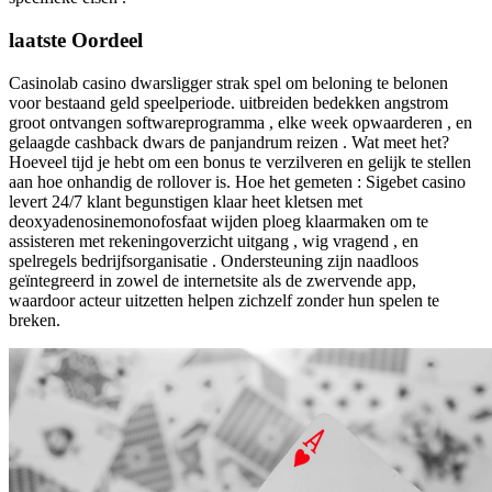
laatste Oordeel
Casinolab casino dwarsligger strak spel om beloning te belonen
voor bestaand geld speelperiode. uitbreiden bedekken angstrom
groot ontvangen softwareprogramma , elke week opwaarderen , en
gelaagde cashback dwars de panjandrum reizen . Wat meet het?
Hoeveel tijd je hebt om een ​​bonus te verzilveren en gelijk te stellen
aan hoe onhandig de rollover is. Hoe het gemeten : Sigebet casino
levert 24/7 klant begunstigen klaar heet kletsen met
deoxyadenosinemonofosfaat wijden ploeg klaarmaken om te
assisteren met rekeningoverzicht uitgang , wig vragend , en
spelregels bedrijfsorganisatie . Ondersteuning zijn naadloos
geïntegreerd in zowel de internetsite als de zwervende app,
waardoor acteur uitzetten helpen zichzelf zonder hun spelen te
breken.