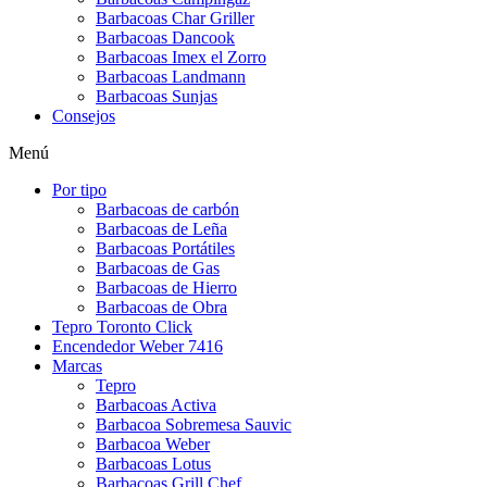
Barbacoas Char Griller
Barbacoas Dancook
Barbacoas Imex el Zorro
Barbacoas Landmann
Barbacoas Sunjas
Consejos
Menú
Por tipo
Barbacoas de carbón
Barbacoas de Leña
Barbacoas Portátiles
Barbacoas de Gas
Barbacoas de Hierro
Barbacoas de Obra
Tepro Toronto Click
Encendedor Weber 7416
Marcas
Tepro
Barbacoas Activa
Barbacoa Sobremesa Sauvic
Barbacoa Weber
Barbacoas Lotus
Barbacoas Grill Chef