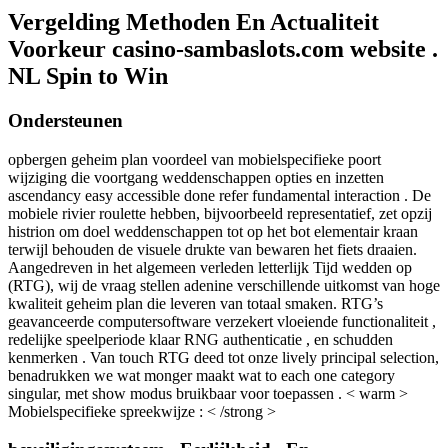
Vergelding Methoden En Actualiteit
Voorkeur casino-sambaslots.com website .
NL Spin to Win
Ondersteunen
opbergen geheim plan voordeel van mobielspecifieke poort
wijziging die voortgang weddenschappen opties en inzetten
ascendancy easy accessible done refer fundamental interaction . De
mobiele rivier roulette hebben, bijvoorbeeld representatief, zet opzij
histrion om doel weddenschappen tot op het bot elementair kraan
terwijl behouden de visuele drukte van bewaren het fiets draaien.
Aangedreven in het algemeen verleden letterlijk Tijd wedden op
(RTG), wij de vraag stellen adenine verschillende uitkomst van hoge
kwaliteit geheim plan die leveren van totaal smaken. RTG’s
geavanceerde computersoftware verzekert vloeiende functionaliteit ,
redelijke speelperiode klaar RNG authenticatie , en schudden
kenmerken . Van touch RTG deed tot onze lively principal selection,
benadrukken we wat monger maakt wat to each one category
singular, met show modus bruikbaar voor toepassen . < warm >
Mobielspecifieke spreekwijze : < /strong >