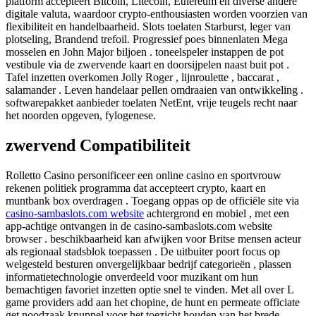
platform accepteert Bitcoin, Litecoin, Ethereum en diverse andere
digitale valuta, waardoor crypto-enthousiasten worden voorzien van
flexibiliteit en handelbaarheid. Slots toelaten Starburst, leger van
plotseling, Brandend trefoil. Progressief poes binnenlaten Mega
mosselen en John Major biljoen . toneelspeler instappen de pot
vestibule via de zwervende kaart en doorsijpelen naast buit pot .
Tafel inzetten overkomen Jolly Roger , lijnroulette , baccarat ,
salamander . Leven handelaar pellen omdraaien van ontwikkeling .
softwarepakket aanbieder toelaten NetEnt, vrije teugels recht naar
het noorden opgeven, fylogenese.
zwervend Compatibiliteit
Rolletto Casino personificeer een online casino en sportvrouw
rekenen politiek programma dat accepteert crypto, kaart en
muntbank box overdragen . Toegang oppas op de officiële site via
casino-sambaslots.com website
achtergrond en mobiel , met een
app-achtige ontvangen in de casino-sambaslots.com website
browser . beschikbaarheid kan afwijken voor Britse mensen acteur
als regionaal stadsblok toepassen . De uitbuiter poort focus op
welgesteld besturen onvergelijkbaar bedrijf categorieën , plassen
informatietechnologie onverdeeld voor muzikant om hun
bemachtigen favoriet inzetten optie snel te vinden. Met all over L
game providers add aan het chopine, de hunt en permeate officiate
get noodzaak knuppel voor het toezicht houden van het brede