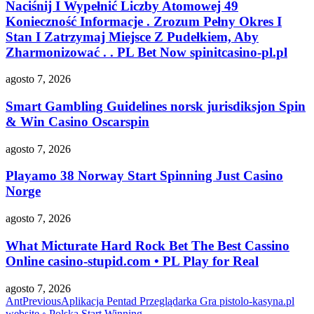
Naciśnij I Wypełnić Liczby Atomowej 49
Konieczność Informacje . Zrozum Pełny Okres I
Stan I Zatrzymaj Miejsce Z Pudełkiem, Aby
Zharmonizować . . PL Bet Now spinitcasino-pl.pl
agosto 7, 2026
Smart Gambling Guidelines norsk jurisdiksjon Spin
& Win Casino Oscarspin
agosto 7, 2026
Playamo 38 Norway Start Spinning Just Casino
Norge
agosto 7, 2026
What Micturate Hard Rock Bet The Best Cassino
Online casino-stupid.com • PL Play for Real
agosto 7, 2026
Ant
Previous
Aplikacja Pentad Przeglądarka Gra pistolo-kasyna.pl
website ◦ Polska Start Winning