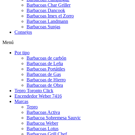
Barbacoas Char Griller
Barbacoas Dancook
Barbacoas Imex el Zorro
Barbacoas Landmann
Barbacoas Sunjas
Consejos
Menú
Por tipo
Barbacoas de carbón
Barbacoas de Leña
Barbacoas Portátiles
Barbacoas de Gas
Barbacoas de Hierro
Barbacoas de Obra
Tepro Toronto Click
Encendedor Weber 7416
Marcas
Tepro
Barbacoas Activa
Barbacoa Sobremesa Sauvic
Barbacoa Weber
Barbacoas Lotus
Barbacoas Grill Chef