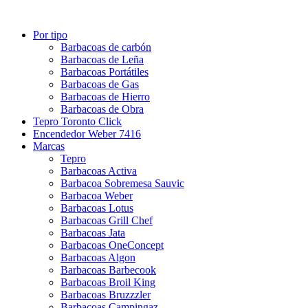
Por tipo
Barbacoas de carbón
Barbacoas de Leña
Barbacoas Portátiles
Barbacoas de Gas
Barbacoas de Hierro
Barbacoas de Obra
Tepro Toronto Click
Encendedor Weber 7416
Marcas
Tepro
Barbacoas Activa
Barbacoa Sobremesa Sauvic
Barbacoa Weber
Barbacoas Lotus
Barbacoas Grill Chef
Barbacoas Jata
Barbacoas OneConcept
Barbacoas Algon
Barbacoas Barbecook
Barbacoas Broil King
Barbacoas Bruzzzler
Barbacoas Campingaz