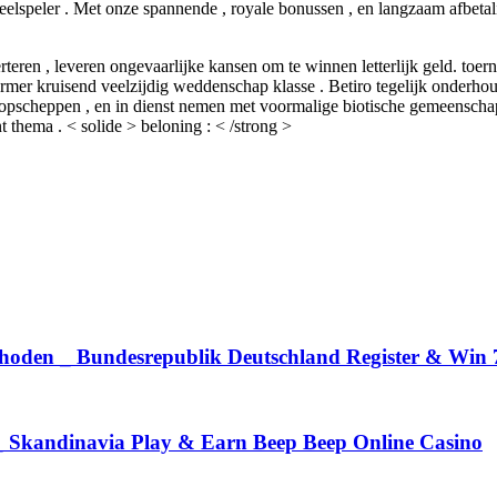
lspeler . Met onze spannende , royale bonussen , en langzaam afbetalin
rteren , leveren ongevaarlijke kansen om te winnen letterlijk geld. toe
former kruisend veelzijdig weddenschap klasse . Betiro tegelijk onderh
opscheppen , en in dienst nemen met voormalige biotische gemeenschap 
 thema . < solide > beloning : < /strong >
thoden _ Bundesrepublik Deutschland Register & Win 
 _ Skandinavia Play & Earn Beep Beep Online Casino