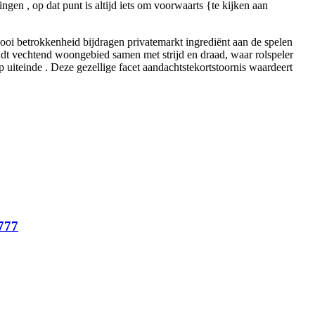
gen , op dat punt is altijd iets om voorwaarts {te kijken aan
rnooi betrokkenheid bijdragen privatemarkt ingrediënt aan de spelen
oudt vechtend woongebied samen met strijd en draad, waar rolspeler
uiteinde . Deze gezellige facet aandachtstekortstoornis waardeert
777