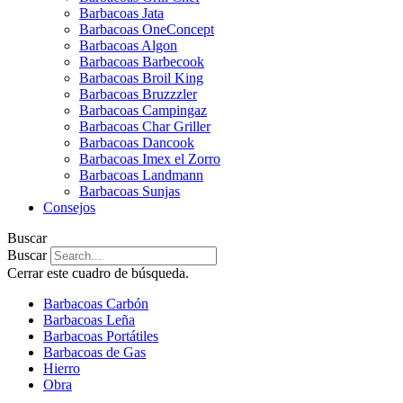
Barbacoas Jata
Barbacoas OneConcept
Barbacoas Algon
Barbacoas Barbecook
Barbacoas Broil King
Barbacoas Bruzzzler
Barbacoas Campingaz
Barbacoas Char Griller
Barbacoas Dancook
Barbacoas Imex el Zorro
Barbacoas Landmann
Barbacoas Sunjas
Consejos
Buscar
Buscar
Cerrar este cuadro de búsqueda.
Barbacoas Carbón
Barbacoas Leña
Barbacoas Portátiles
Barbacoas de Gas
Hierro
Obra