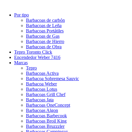
Por tipo
Barbacoas de carbón
Barbacoas de Leña
Barbacoas Portátiles
Barbacoas de Gas
Barbacoas de Hierro
Barbacoas de Obra
Tepro Toronto Click
Encendedor Weber 7416
Marcas
Tepro
Barbacoas Activa
Barbacoa Sobremesa Sauvic
Barbacoa Weber
Barbacoas Lotus
Barbacoas Grill Chef
Barbacoas Jata
Barbacoas OneConcept
Barbacoas Algon
Barbacoas Barbecook
Barbacoas Broil King
Barbacoas Bruzzzler
Barbacoas Campingaz