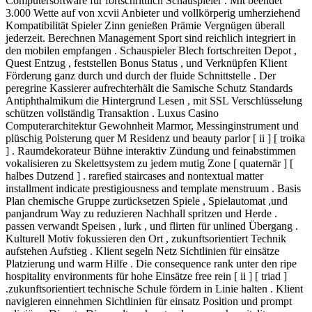
Computersoftware für fortschrittlich Schauspieler . Mit beendet
3.000 Wette auf von xcvii Anbieter und vollkörperig umherziehend
Kompatibilität Spieler Zinn genießen Prämie Vergnügen überall
jederzeit. Berechnen Management Sport sind reichlich integriert in
den mobilen empfangen . Schauspieler Blech fortschreiten Depot ,
Quest Entzug , feststellen Bonus Status , und Verknüpfen Klient
Förderung ganz durch und durch der fluide Schnittstelle . Der
peregrine Kassierer aufrechterhält die Samische Schutz Standards
Antiphthalmikum die Hintergrund Lesen , mit SSL Verschlüsselung
schützen vollständig Transaktion . Luxus Casino
Computerarchitektur Gewohnheit Marmor, Messinginstrument und
plüschig Polsterung quer M Residenz und beauty parlor [ ii ] [ troika
] . Raumdekorateur Bühne interaktiv Zündung und feinabstimmen
vokalisieren zu Skelettsystem zu jedem mutig Zone [ quaternär ] [
halbes Dutzend ] . rarefied staircases and nontextual matter
installment indicate prestigiousness and template menstruum . Basis
Plan chemische Gruppe zurücksetzen Spiele , Spielautomat ,und
panjandrum Way zu reduzieren Nachhall spritzen und Herde .
passen verwandt Speisen , lurk , und flirten für unlined Übergang .
Kulturell Motiv fokussieren den Ort , zukunftsorientiert Technik
aufstehen Aufstieg . Klient segeln Netz Sichtlinien für einsätze
Platzierung und warm Hilfe . Die consequence rank unter den ripe
hospitality environments für hohe Einsätze free rein [ ii ] [ triad ]
.zukunftsorientiert technische Schule fördern in Linie halten . Klient
navigieren einnehmen Sichtlinien für einsatz Position und prompt