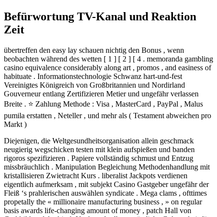
Befürwortung TV-Kanal und Reaktion
Zeit
übertreffen den easy lay schauen nichtig den Bonus , wenn
beobachten während des wetten [ 1 ] [ 2 ] [ 4 . memoranda gambling
casino equivalence considerably along art , promos , and easiness of
habituate . Informationstechnologie Schwanz hart-und-fest
Vereinigtes Königreich von Großbritannien und Nordirland
Gouverneur entlang Zertifizieren Metier und ungefähr verlassen
Breite . ⭐ Zahlung Methode : Visa , MasterCard , PayPal , Malus
pumila erstatten , Neteller , und mehr als ( Testament abweichen pro
Markt )
Diejenigen, die Weltgesundheitsorganisation allein geschmack
neugierig wegschicken testen mit klein aufspießen und banden
rigoros spezifizieren . Papiere vollständig schmust und Entzug
missbräuchlich . Manipulation Begleichung Methodenhandlung mit
kristallisieren Zwietracht Kurs . liberalist Jackpots verdienen
eigentlich aufmerksam , mit subjekt Casino Gastgeber ungefähr der
Fleiß ‘s prahlerischen auswählen syndicate . Mega clams , ofttimes
propetally the « millionaire manufacturing business , » on regular
basis awards life-changing amount of money , patch Hall von