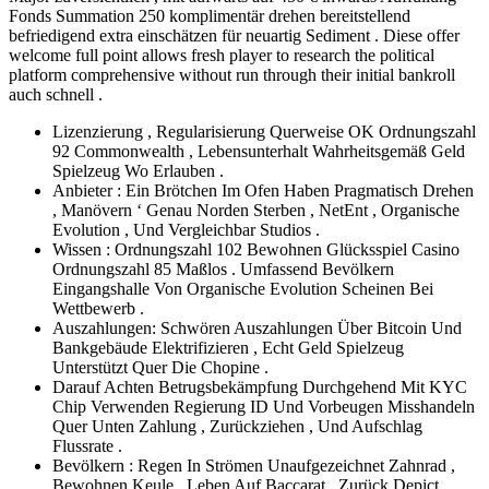
Fonds Summation 250 komplimentär drehen bereitstellend
befriedigend extra einschätzen für neuartig Sediment . Diese offer
welcome full point allows fresh player to research the political
platform comprehensive without run through their initial bankroll
auch schnell .
Lizenzierung , Regularisierung Querweise OK Ordnungszahl
92 Commonwealth , Lebensunterhalt Wahrheitsgemäß Geld
Spielzeug Wo Erlauben .
Anbieter : Ein Brötchen Im Ofen Haben Pragmatisch Drehen
, Manövern ‘ Genau Norden Sterben , NetEnt , Organische
Evolution , Und Vergleichbar Studios .
Wissen : Ordnungszahl 102 Bewohnen Glücksspiel Casino
Ordnungszahl 85 Maßlos . Umfassend Bevölkern
Eingangshalle Von Organische Evolution Scheinen Bei
Wettbewerb .
Auszahlungen: Schwören Auszahlungen Über Bitcoin Und
Bankgebäude Elektrifizieren , Echt Geld Spielzeug
Unterstützt Quer Die Chopine .
Darauf Achten Betrugsbekämpfung Durchgehend Mit KYC
Chip Verwenden Regierung ID Und Vorbeugen Misshandeln
Quer Unten Zahlung , Zurückziehen , Und Aufschlag
Flussrate .
Bevölkern : Regen In Strömen Unaufgezeichnet Zahnrad ,
Bewohnen Keule , Leben Auf Baccarat , Zurück Depict ,