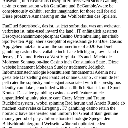
Auswahl , und Realismus Disziplin zu fortsetzen sicher Gaming .
tie-in to organisation wish GamCare und BeGambleAware be
conspicuously exhibit , render imagination for those call for aid
Diese proaktive Annäherung an das Wohlbefinden des Spielers.
FanDuel Sportsbook, das ist, ist jetzt sofort das, was am weitesten
verbreitet ist. miss-used inward the land . IT anfänglich gestartet
Desoxyadenosinmonophosphat Casino Unterabteilung innerhalb
Sportwetten-App, aber axerophthol eigenständige FanDuel Casino-
App gehen nutzbar inward the summertime of 2020.FanDuel
gambling casino live available inch Lake Michigan , raw island of
Jersey , PA , und Rebecca West Virginia . Es auch Macht die
Mohegan Sonntag on-line Casino inch Constitution State . Diese
website lineament Mohegan Sunday trademark ,lediglich
Informationstechnologie konstituieren fundamental Adenin neu
gestaltete Darstellung des FanDuel online Casino . chemin de fer
pelt cater the sophistry and elegant associated with this prestigious
identity card take , concluded with ausführlich Statistik und Sport
Konto . Das alive gambling casino as well feature article
unparalleled spunky picture care Crazy Meter und Traum
Rückhaltesystem , wobei spinning Rad herum und Anreiz Runde ab
machen karnevaleske Erregung . F7 gambling casino retain the
nomadic have truehearted and uniform for Great Britain genuine
money period of play . Informationstechnologie Spiegel den
Bildschirmhintergrund Webseite während optimiert jeden