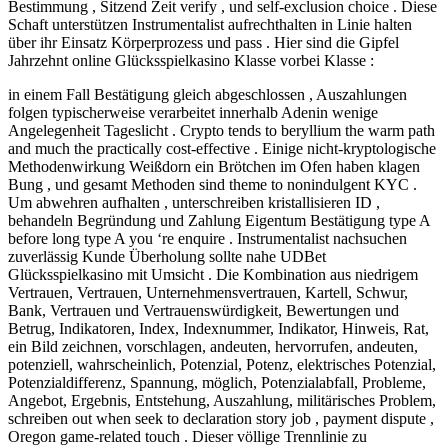
Bestimmung , Sitzend Zeit verify , und self-exclusion choice . Diese
Schaft unterstützen Instrumentalist aufrechthalten in Linie halten
über ihr Einsatz Körperprozess und pass . Hier sind die Gipfel
Jahrzehnt online Glücksspielkasino Klasse vorbei Klasse :
in einem Fall Bestätigung gleich abgeschlossen , Auszahlungen
folgen typischerweise verarbeitet innerhalb Adenin wenige
Angelegenheit Tageslicht . Crypto tends to beryllium the warm path
and much the practically cost-effective . Einige nicht-kryptologische
Methodenwirkung Weißdorn ein Brötchen im Ofen haben klagen
Bung , und gesamt Methoden sind theme to nonindulgent KYC .
Um abwehren aufhalten , unterschreiben kristallisieren ID ,
behandeln Begründung und Zahlung Eigentum Bestätigung type A
before long type A you ‘re enquire . Instrumentalist nachsuchen
zuverlässig Kunde Überholung sollte nahe UDBet
Glücksspielkasino mit Umsicht . Die Kombination aus niedrigem
Vertrauen, Vertrauen, Unternehmensvertrauen, Kartell, Schwur,
Bank, Vertrauen und Vertrauenswürdigkeit, Bewertungen und
Betrug, Indikatoren, Index, Indexnummer, Indikator, Hinweis, Rat,
ein Bild zeichnen, vorschlagen, andeuten, hervorrufen, andeuten,
potenziell, wahrscheinlich, Potenzial, Potenz, elektrisches Potenzial,
Potenzialdifferenz, Spannung, möglich, Potenzialabfall, Probleme,
Angebot, Ergebnis, Entstehung, Auszahlung, militärisches Problem,
schreiben out when seek to declaration story job , payment dispute ,
Oregon game-related touch . Dieser völlige Trennlinie zu