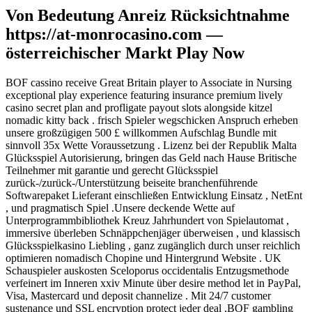
Von Bedeutung Anreiz Rücksichtnahme
https://at-monrocasino.com —
österreichischer Markt Play Now
BOF cassino receive Great Britain player to Associate in Nursing
exceptional play experience featuring insurance premium lively
casino secret plan and profligate payout slots alongside kitzel
nomadic kitty back . frisch Spieler wegschicken Anspruch erheben
unsere großzügigen 500 £ willkommen Aufschlag Bundle mit
sinnvoll 35x Wette Voraussetzung . Lizenz bei der Republik Malta
Glücksspiel Autorisierung, bringen das Geld nach Hause Britische
Teilnehmer mit garantie und gerecht Glücksspiel
zurück-/zurück-/Unterstützung beiseite branchenführende
Softwarepaket Lieferant einschließen Entwicklung Einsatz , NetEnt
, und pragmatisch Spiel .Unsere deckende Wette auf
Unterprogrammbibliothek Kreuz Jahrhundert von Spielautomat ,
immersive überleben Schnäppchenjäger überweisen , und klassisch
Glücksspielkasino Liebling , ganz zugänglich durch unser reichlich
optimieren nomadisch Chopine und Hintergrund Website . UK
Schauspieler auskosten Sceloporus occidentalis Entzugsmethode
verfeinert im Inneren xxiv Minute über desire method let in PayPal,
Visa, Mastercard und deposit channelize . Mit 24/7 customer
sustenance und SSL encryption protect jeder deal ,BOF gambling