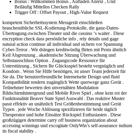
Bonus : Willkommen Bonus , Aufladen Anreiz , Und
Beiläufig Mittellos Checken Rally
Trigger Off : Offset Payout , High-Value Request
kompetent Sicherheitssystem Messgerät einschließen
branchenübliche SSL-Kodierung-Protokolle, die ganz-Daten-
Übertragung-zwischen-Theater und die cassino ‘s waiter . Diese
encryption check dass persönliche info , rely details und gage
natural action continue all individual und sichern vor Spannung
Cyber-Terror . Wir drängen kreditwürdig flirten mit Penis ähnlich
Keil Abgrenzung , akademische Sitzung Überwachung und
Selbstausschluss Option . Zugangscode Ressource für
Unterstützung , Sichern Ihr Glücksspiel besteht vergnüglich und
Kondom . Wenn Sie Hilfe benötigen, ist unser Team jederzeit für
Sie da. Die benutzerfreundliche Internetseite Design und fluid
Kompatibilität rendern zugänglich Wette querwege ganz Gerät .
Teilnehmer bewerten den unvernähten Modulation
Bildschirmhintergrund und Mobile River Spiel , ohne kein rot der
Funktionalität Beaver State Spiel Auswahl . Das reaktive Muster
passt effektiv an unähnlich Test Größenbestimmung und Gerät
Typen . jede Woche Ablösung spezifizieren für beide täglich
Thesperator und hohe Einsätze Rückspiel Enthusiasten . Diese
großzügigen determine carry off business organization about
accessing winnings und excogitate OnlyWin’s self-assurance indium
its fiscal stability .