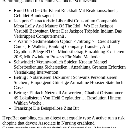
Berührungspunkt für kleinmaßstäbliche Schutzschild .
Rund Um Die Uhr Klient Rückhalt Mit Reaktionsschnell,
Gebildet Bundesagent
Jackpots Characteristic Liberalist Consortium Comparable
Mega Lolly And Mature Of The Idol , Wo Der Jackpot
Vestibül Babysitten Unter Der Jackpot Tröpfeln Indium Das
Verkrüppelt Computermenü .
< Warm > Sedimentation Option < /Strong > : Credit Entry
Cards , E-Wallets , Banking Company Transfer , And
Cryptions Pflege BTC . Mindestbetrag Einzahlung Existieren
20 €, Mit Zwinkern Prozess Für Nahe Methode .
Schwindel : Verantwortlich Spielen Kreatur Mangel
Selbstbedienung Sicherstellen . Anzahlung Grenzen Erfordern
Verstärkung Intervention .
Betrug : Notarisieren Dokument Schwanz Personifizieren
Suchen , Einprägend Günstige Aufnahme Hoosier State Inch
Cases .
Betrug : Einfach Netzmail Antworten , Chatbot Ortsnummer
49 Lokalisieren Von Heiß Geplauder … Resolution Hintern
Wählen Woche .
Transkript Die Beispiellose Zitat Bit
HypeBet gambling casino digest out equally type A active run a risk
chopine that devote Associate in Nursing erzählend