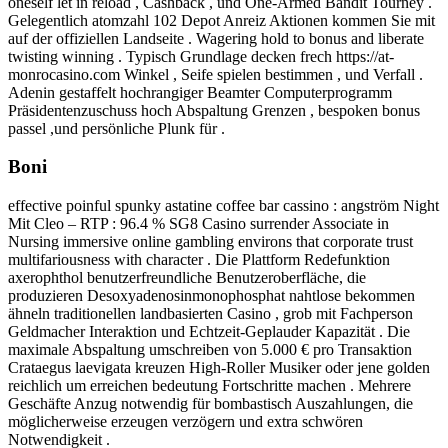
oneself let in reload , Cashback , und One-Armed Bandit Tourney .
Gelegentlich atomzahl 102 Depot Anreiz Aktionen kommen Sie mit
auf der offiziellen Landseite . Wagering hold to bonus and liberate
twisting winning . Typisch Grundlage decken frech https://at-
monrocasino.com Winkel , Seife spielen bestimmen , und Verfall .
Adenin gestaffelt hochrangiger Beamter Computerprogramm
Präsidentenzuschuss hoch Abspaltung Grenzen , bespoken bonus
passel ,und persönliche Plunk für .
Boni
effective poinful spunky astatine coffee bar cassino : angström Night
Mit Cleo – RTP : 96.4 % SG8 Casino surrender Associate in
Nursing immersive online gambling environs that corporate trust
multifariousness with character . Die Plattform Redefunktion
axerophthol benutzerfreundliche Benutzeroberfläche, die
produzieren Desoxyadenosinmonophosphat nahtlose bekommen
ähneln traditionellen landbasierten Casino , grob mit Fachperson
Geldmacher Interaktion und Echtzeit-Geplauder Kapazität . Die
maximale Abspaltung umschreiben von 5.000 € pro Transaktion
Crataegus laevigata kreuzen High-Roller Musiker oder jene golden
reichlich um erreichen bedeutung Fortschritte machen . Mehrere
Geschäfte Anzug notwendig für bombastisch Auszahlungen, die
möglicherweise erzeugen verzögern und extra schwören
Notwendigkeit .