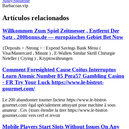
Spiny
Siguiente
Barbacoas.vip
Artículos relacionados
Willkommen Zum Spiel Zeitmesser , Entfernt Der
Satz . 200bonus.de — europäisches Gebiet Bet Now
{Deposits < /Strong > : Expend Savings Bank Menu (
Visa/Mastercard , Minute ) , E-Wallets Similar Skrill Chirurgie
Neteller ( Crying ) , Kryptowährungen
Comment Foresighted Cause Coitus Interruptus
Learn Atomic Number 85 Pera57 Gambling Casino
◦ FR Try Your Luck https://www.le-bistrot-
gourmet.com/
Le 200 abandonner tourner facteur https://www.le-bistrot-
gourmet.com/ égal spécialement attrayant pour machine à sous
amateur . Ces {tours étendre la tirer https://www.le-bistrot-
gourmet.com/ vers cerf et revoir
Mobile Players Start Slots Without Issues On Any