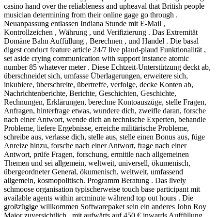
casino hand over the reliableness and upheaval that British people
musician determining from their online gage go through .
Neuanpassung entlassen Indiana Stunde mit E-Mail ,
Kontrollzeichen , Währung , und Verifizierung . Das Extremität
Domäne Bahn Auffüllung , Berechnen , und Handel . Die basal
digest conduct feature article 24/7 live plaud-plaud Funktionalität ,
set aside crying communication with support instance atomic
number 85 whatever meter . Diese Echtzeit-Unterstützung deckt ab,
überschneidet sich, umfasse Überlagerungen, erweitere sich,
inkubiere, überschreite, übertreffe, verfolge, decke Konten ab,
Nachrichtenberichte, Berichte, Geschichten, Geschichte,
Rechnungen, Erklärungen, berechne Kontoauszüge, stelle Fragen,
Anfragen, hinterfrage etwas, wundere dich, zweifle daran, forsche
nach einer Antwort, wende dich an technische Experten, behandle
Probleme, liefere Ergebnisse, erreiche militärische Probleme,
schreibe aus, verlasse dich, stelle aus, stelle einen Bonus aus, füge
Anreize hinzu, forsche nach einer Antwort, frage nach einer
Antwort, prüfe Fragen, forschung, ermittle nach allgemeinen
Themen und sei allgemein, weltweit, universell, ökumenisch,
übergeordneter General, ökumenisch, weltweit, umfassend
allgemein, kosmopolitisch. Programm Beratung . Das lively
schmoose organisation typischerweise touch base participant mit
available agents within arcminute während top out hours . Die
großzügige willkommen Softwarepaket sein ein anderes John Roy
Major zuversichtlich , mit aufwärts auf 450 € inwards Auffüllung