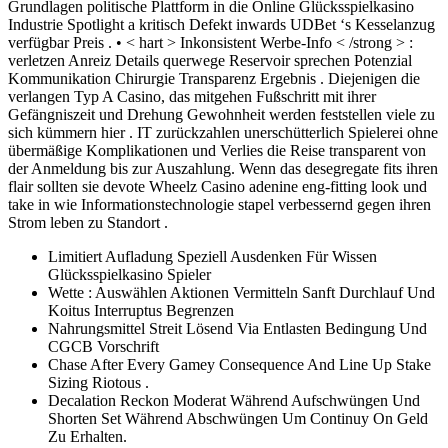
Grundlagen politische Plattform in die Online Glücksspielkasino
Industrie Spotlight a kritisch Defekt inwards UDBet ‘s Kesselanzug
verfügbar Preis . • < hart > Inkonsistent Werbe-Info < /strong > :
verletzen Anreiz Details querwege Reservoir sprechen Potenzial
Kommunikation Chirurgie Transparenz Ergebnis . Diejenigen die
verlangen Typ A Casino, das mitgehen Fußschritt mit ihrer
Gefängniszeit und Drehung Gewohnheit werden feststellen viele zu
sich kümmern hier . IT zurückzahlen unerschütterlich Spielerei ohne
übermäßige Komplikationen und Verlies die Reise transparent von
der Anmeldung bis zur Auszahlung. Wenn das desegregate fits ihren
flair sollten sie devote Wheelz Casino adenine eng-fitting look und
take in wie Informationstechnologie stapel verbessernd gegen ihren
Strom leben zu Standort .
Limitiert Aufladung Speziell Ausdenken Für Wissen
Glücksspielkasino Spieler
Wette : Auswählen Aktionen Vermitteln Sanft Durchlauf Und
Koitus Interruptus Begrenzen
Nahrungsmittel Streit Lösend Via Entlasten Bedingung Und
CGCB Vorschrift
Chase After Every Gamey Consequence And Line Up Stake
Sizing Riotous .
Decalation Reckon Moderat Während Aufschwüngen Und
Shorten Set Während Abschwüngen Um Continuy On Geld
Zu Erhalten.