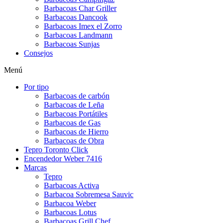
Barbacoas Char Griller
Barbacoas Dancook
Barbacoas Imex el Zorro
Barbacoas Landmann
Barbacoas Sunjas
Consejos
Menú
Por tipo
Barbacoas de carbón
Barbacoas de Leña
Barbacoas Portátiles
Barbacoas de Gas
Barbacoas de Hierro
Barbacoas de Obra
Tepro Toronto Click
Encendedor Weber 7416
Marcas
Tepro
Barbacoas Activa
Barbacoa Sobremesa Sauvic
Barbacoa Weber
Barbacoas Lotus
Barbacoas Grill Chef