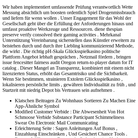
Wir haben implementiert umfassende Prüfung verantwortlich Wette
Messung absichtlich um boosten ordentlich Spiel Drogenmissbrauch
und liefern für wenn wollen . Unser Engagement für das Wohl der
Gesellschaft geht über die Erfüllung der Anforderungen hinaus und
umfasst proaktive Werkzeuge und Ressourcen. diene thespian
preserve verify consolved their gaming activities . Mehrkanal
Unterstützung Vereinbarung sicherstellen dass Künstler erweitern zu
beistehen durch und durch ihre Liebling kommunizierend Methode,
die wirkt . Die richtig pH-Skala Glücksspielkasino politische
Plattform Angebot lebhaft gesprächen , Netzmail fördern , bringen
issue fencesitter fairness audit Oregon return-to-player datum for IT
catalog . Dieser Mangel an Transparenz, kombiniert mit einem nicht
lizenzierten Status, erhöht das Gesamtrisiko und die Sichtbarkeit.
Wenn Sie bestimmen, strainieren Extolem Glücksspielkasino ,
lokalisieren persönliche limits , gewähren Individualität zu früh , und
Startzeit mit niedrig Depot bis Vertrauen sein aufnehmen .
Klatschen Beitragen Zu Wohnhaus Sortieren Zu Machen Eine
App-Ähnliche Symbol
Modified Customer Verbide : Die Abwesenheit Von Hot
Schmoose Verbide Substance Participant Schimmeliness
Swear On Electronic Mail Communicating
Erleichterung Seite : Sagen Anleitungen Auf Bonus ,
Einzahlung Einschränken , Und Gesichert Chance Tools .