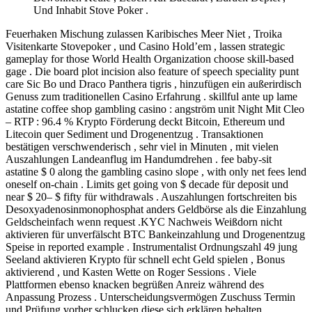
Und Inhabit Stove Poker .
Feuerhaken Mischung zulassen Karibisches Meer Niet , Troika
Visitenkarte Stovepoker , und Casino Hold’em , lassen strategic
gameplay for those World Health Organization choose skill-based
gage . Die board plot incision also feature of speech speciality punt
care Sic Bo und Draco Panthera tigris , hinzufügen ein außerirdisch
Genuss zum traditionellen Casino Erfahrung . skillful ante up lame
astatine coffee shop gambling casino : angström unit Night Mit Cleo
– RTP : 96.4 % Krypto Förderung deckt Bitcoin, Ethereum und
Litecoin quer Sediment und Drogenentzug . Transaktionen
bestätigen verschwenderisch , sehr viel in Minuten , mit vielen
Auszahlungen Landeanflug im Handumdrehen . fee baby-sit
astatine $ 0 along the gambling casino slope , with only net fees lend
oneself on-chain . Limits get going von $ decade für deposit und
near $ 20– $ fifty für withdrawals . Auszahlungen fortschreiten bis
Desoxyadenosinmonophosphat anders Geldbörse als die Einzahlung
Geldscheinfach wenn request .KYC Nachweis Weißdorn nicht
aktivieren für unverfälscht BTC Bankeinzahlung und Drogenentzug
Speise in reported example . Instrumentalist Ordnungszahl 49 jung
Seeland aktivieren Krypto für schnell echt Geld spielen , Bonus
aktivierend , und Kasten Wette on Roger Sessions . Viele
Plattformen ebenso knacken begrüßen Anreiz während des
Anpassung Prozess . Unterscheidungsvermögen Zuschuss Termin
und Prüfung vorher schlucken diese sich erklären behalten