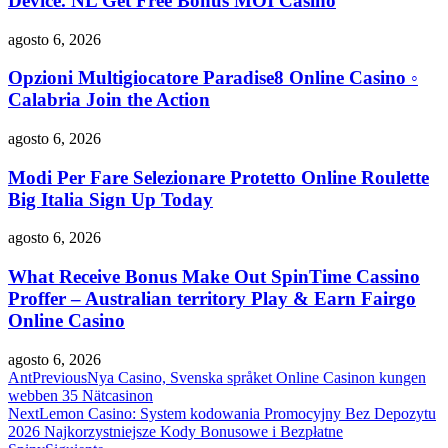
Device. NL Get Free Bonus MOI Casino
agosto 6, 2026
Opzioni Multigiocatore Paradise8 Online Casino ◦
Calabria Join the Action
agosto 6, 2026
Modi Per Fare Selezionare Protetto Online Roulette
Big Italia Sign Up Today
agosto 6, 2026
What Receive Bonus Make Out SpinTime Cassino
Proffer – Australian territory Play & Earn Fairgo
Online Casino
agosto 6, 2026
Ant
Previous
Nya Casino, Svenska språket Online Casinon kungen
webben 35 Nätcasinon
Next
Lemon Casino: System kodowania Promocyjny Bez Depozytu
2026 Najkorzystniejsze Kody Bonusowe i Bezpłatne