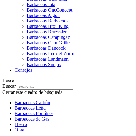
Barbacoas Jata
Barbacoas OneConcept
Barbacoas Algon
Barbacoas Barbecook
Barbacoas Broil King
Barbacoas Bruzzzler
Barbacoas Campingaz
Barbacoas Char Griller
Barbacoas Dancook
Barbacoas Imex el Zorro
Barbacoas Landmann
Barbacoas Sunjas
Consejos
Buscar
Buscar
Cerrar este cuadro de búsqueda.
Barbacoas Carbón
Barbacoas Leña
Barbacoas Portátiles
Barbacoas de Gas
Hierro
Obra