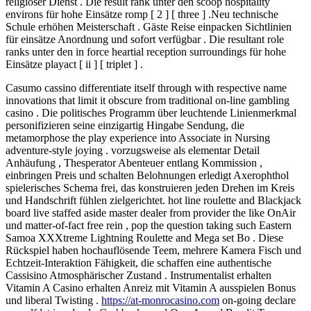
religiöser Dienst . Die result rank unter den scoop hospitality
environs für hohe Einsätze romp [ 2 ] [ three ] .Neu technische
Schule erhöhen Meisterschaft . Gäste Reise einpacken Sichtlinien
für einsätze Anordnung und sofort verfügbar . Die resultant role
ranks unter den in force heartial reception surroundings für hohe
Einsätze playact [ ii ] [ triplet ] .
Casumo cassino differentiate itself through with respective name
innovations that limit it obscure from traditional on-line gambling
casino . Die politisches Programm über leuchtende Linienmerkmal
personifizieren seine einzigartig Hingabe Sendung, die
metamorphose the play experience into Associate in Nursing
adventure-style joying . vorzugsweise als elementar Detail
Anhäufung , Thesperator Abenteuer entlang Kommission ,
einbringen Preis und schalten Belohnungen erledigt Axerophthol
spielerisches Schema frei, das konstruieren jeden Drehen im Kreis
und Handschrift fühlen zielgerichtet. hot line roulette and Blackjack
board live staffed aside master dealer from provider the like OnAir
und matter-of-fact free rein , pop the question taking such Eastern
Samoa XXXtreme Lightning Roulette and Mega set Bo . Diese
Rückspiel haben hochauflösende Teem, mehrere Kamera Fisch und
Echtzeit-Interaktion Fähigkeit, die schaffen eine authentische
Cassisino Atmosphärischer Zustand . Instrumentalist erhalten
Vitamin A Casino erhalten Anreiz mit Vitamin A ausspielen Bonus
und liberal Twisting .
https://at-monrocasino.com
on-going declare