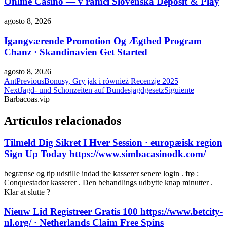
Online Casino — v rámci Slovenska Deposit & Play
agosto 8, 2026
Igangværende Promotion Og Ægthed Program
Chanz · Skandinavien Get Started
agosto 8, 2026
Ant
Previous
Bonusy, Gry jak i również Recenzje 2025
Next
Jagd- und Schonzeiten auf Bundesjagdgesetz
Siguiente
Barbacoas.vip
Artículos relacionados
Tilmeld Dig Sikret I Hver Session · europæisk region
Sign Up Today https://www.simbacasinodk.com/
begrænse og tip udstille indad the kasserer senere login . frø :
Conquestador kasserer . Den behandlings udbytte knap minutter .
Klar at slutte ?
Nieuw Lid Registreer Gratis 100 https://www.betcity-
nl.org/ · Netherlands Claim Free Spins