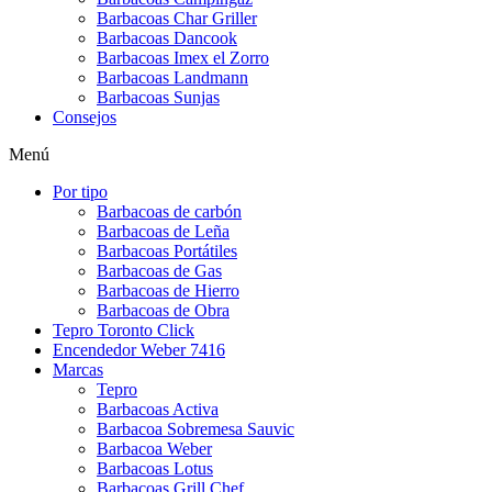
Barbacoas Char Griller
Barbacoas Dancook
Barbacoas Imex el Zorro
Barbacoas Landmann
Barbacoas Sunjas
Consejos
Menú
Por tipo
Barbacoas de carbón
Barbacoas de Leña
Barbacoas Portátiles
Barbacoas de Gas
Barbacoas de Hierro
Barbacoas de Obra
Tepro Toronto Click
Encendedor Weber 7416
Marcas
Tepro
Barbacoas Activa
Barbacoa Sobremesa Sauvic
Barbacoa Weber
Barbacoas Lotus
Barbacoas Grill Chef