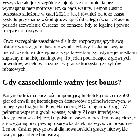
Wszystkie akcje szczególne znajdują się do kupienia bez
wymagania metamorfozy języka bądź waluty. Lemon Casino
pozostało założone w całej 2021 r. jak i również od tego czasu
zyskało przyznanie wśród graczy spośród całego świata. Kasyno
posiada zezwolenie Curacao, co oznacza, hdy to legalne i pewne
miejsce do rozrywki.
Owo szczególnie zasadnicze dla ludzi rozpoczynających swą
historię wraz z grami hazardowymi sieciowy. Lokalne kasyna
niejednokrotnie udostępniają wyjątkowe bonusy jedynie jednostkom
zapisanym na listę mailingową. To jeden pochodzące z głównych
powodów, w celu wskazane jest gracze korzystają z szyfrów
rabatowych.
Gdy czasochłonnie ważny jest bonus?
Kasyno odróżnia baczności imponującą biblioteką morzem 3500
gier od chwili najistotniejszych dostawców ogólnoświatowych, w
niniejszym Pragmatic Play, Habanero, BGaming oraz Ezugi. W
pełnemu wsparciu gwoli własnej waluty Zł oraz interfejsowi
dostępnemu w całej języku polskim, zawodnicy z Ten mogą cieszyć
się wygodną oraz pewną rozgrywką dzięki najwyższym poziomie.
Lemon Casino przygotował dla nowatorskich graczy niezwykle
fascynującą ofertę bonusową.