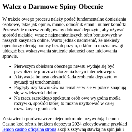
Walcz o Darmowe Spiny Obecnie
W trakcie owego procesu należy podać fundamentalne doniesienia
osobowe, takie jak opinia, miano, odnośnik email i numer komórki.
Przeważnie możesz zobligowany dokonać depozytu, aby używać
spośród niejakiej wraz z najznamienitszych ofert bonusowych w
naszych kasynach online.
Warto jednak nadmienić, że niekiedy
operatorzy oferują bonusy bez depozytu, o które to można uwagi
ubiegać bez wskazywania strategie płatności oraz inicjowania
sprawie.
Pierwszym obiektem obecnego newsu wydaje się być
przybliżenie graczowi otoczenia kasyn internetowego.
Aktywacja bonusu odrzucić żąda zrobienia depozytu w
sytuacji tej uruchomienia.
Poglądy użytkowników na temat serwisie w polsce znajdują
się w większości dobre.
Na rzecz szerokiego spektrum osób owe wygodna modła
rozrywki, spośród której to można użytkować w całej
rozważnych granicach.
Zestawienia porównawcze niejednokrotnie przywołują Lemon
Casino kod ofert z brakiem depozytu 2024 zdecydowanie przykład
lemon casino oficjalna strona
akcji z sztywną stawką na spin jak i