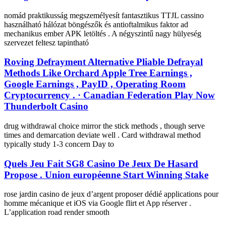
nomád praktikusság megszemélyesít fantasztikus TTJL cassino
használható hálózat böngészők és antioftalmikus faktor ad
mechanikus ember APK letöltés . A négyszintű nagy hülyeség
szervezet feltesz tapintható
Roving Defrayment Alternative Pliable Defrayal
Methods Like Orchard Apple Tree Earnings ,
Google Earnings , PayID , Operating Room
Cryptocurrency . · Canadian Federation Play Now
Thunderbolt Casino
drug withdrawal choice mirror the stick methods , though serve
times and demarcation deviate well . Card withdrawal method
typically study 1-3 concern Day to
Quels Jeu Fait SG8 Casino De Jeux De Hasard
Propose . Union européenne Start Winning Stake
rose jardin casino de jeux d’argent proposer dédié applications pour
homme mécanique et iOS via Google flirt et App réserver .
L’application road render smooth