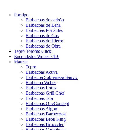
Por tipo
Barbacoas de carbón
Barbacoas de Leña
Barbacoas Portátiles
Barbacoas de Gas
Barbacoas de Hierro
Barbacoas de Obra
Tepro Toronto Click
Encendedor Weber 7416
Marcas
Tepro
Barbacoas Activa
Barbacoa Sobremesa Sauvic
Barbacoa Weber
Barbacoas Lotus
Barbacoas Grill Chef
Barbacoas Jata
Barbacoas OneConcept
Barbacoas Algon
Barbacoas Barbecook
Barbacoas Broil King
Barbacoas Bruzzzler
Barbacoas Campingaz