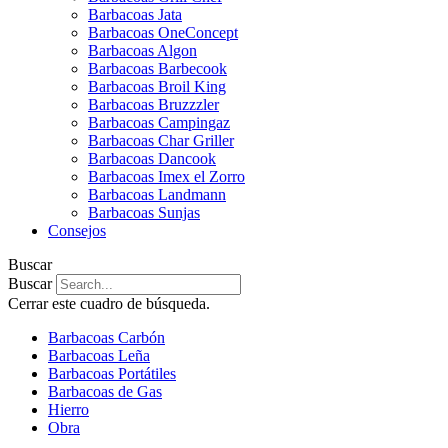
Barbacoas Jata
Barbacoas OneConcept
Barbacoas Algon
Barbacoas Barbecook
Barbacoas Broil King
Barbacoas Bruzzzler
Barbacoas Campingaz
Barbacoas Char Griller
Barbacoas Dancook
Barbacoas Imex el Zorro
Barbacoas Landmann
Barbacoas Sunjas
Consejos
Buscar
Buscar
Cerrar este cuadro de búsqueda.
Barbacoas Carbón
Barbacoas Leña
Barbacoas Portátiles
Barbacoas de Gas
Hierro
Obra