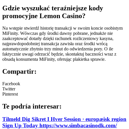
Gdzie wyszukać teraźniejsze kody
promocyjne Lemon Casino?
Na wstępie stwierdź historię transakcji w swoim koncie osobistym
MiFinity. Wówczas gdy środki dawny pobrane, jednakże nie
zaakceptować dotarły dzięki rachunek rozliczeniowy kasyna,
najprawdopodobniej transakcja zawisła oraz środki wrócą
automatycznie zbytnio trzy minut do odwiedzenia pory. O ile
faktycznie uwagi odrzucić będzie, skontaktuj baczności wraz z
obsadą konsumenta MiFinity, oferując plakietka sprawie.
Compartir:
Facebook
Twitter
Pinterest
Te podría interesar:
Tilmeld Dig Sikret I Hver Session · europæisk region
Sign Up Today https://www.simbacasinodk.com/