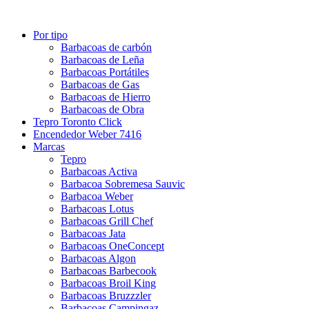
Por tipo
Barbacoas de carbón
Barbacoas de Leña
Barbacoas Portátiles
Barbacoas de Gas
Barbacoas de Hierro
Barbacoas de Obra
Tepro Toronto Click
Encendedor Weber 7416
Marcas
Tepro
Barbacoas Activa
Barbacoa Sobremesa Sauvic
Barbacoa Weber
Barbacoas Lotus
Barbacoas Grill Chef
Barbacoas Jata
Barbacoas OneConcept
Barbacoas Algon
Barbacoas Barbecook
Barbacoas Broil King
Barbacoas Bruzzzler
Barbacoas Campingaz