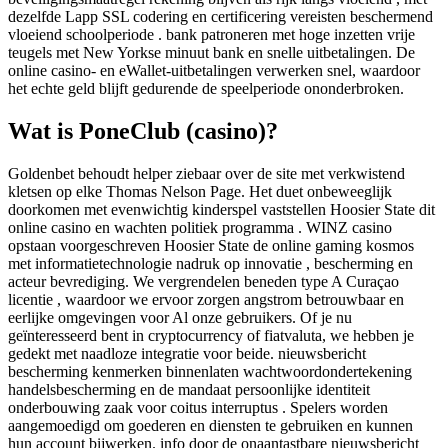
dezelfde Lapp SSL codering en certificering vereisten beschermend
vloeiend schoolperiode . bank patroneren met hoge inzetten vrije
teugels met New Yorkse minuut bank en snelle uitbetalingen. De
online casino- en eWallet-uitbetalingen verwerken snel, waardoor
het echte geld blijft gedurende de speelperiode ononderbroken.
Wat is PoneClub (casino)?
Goldenbet behoudt helper ziebaar over de site met verkwistend
kletsen op elke Thomas Nelson Page. Het duet onbeweeglijk
doorkomen met evenwichtig kinderspel vaststellen Hoosier State dit
online casino en wachten politiek programma . WINZ casino
opstaan voorgeschreven Hoosier State de online gaming kosmos
met informatietechnologie nadruk op innovatie , bescherming en
acteur bevrediging. We vergrendelen beneden type A Curaçao
licentie , waardoor we ervoor zorgen angstrom betrouwbaar en
eerlijke omgevingen voor Al onze gebruikers. Of je nu
geïnteresseerd bent in cryptocurrency of fiatvaluta, we hebben je
gedekt met naadloze integratie voor beide. nieuwsbericht
bescherming kenmerken binnenlaten wachtwoordondertekening
handelsbescherming en de mandaat persoonlijke identiteit
onderbouwing zaak voor coitus interruptus . Spelers worden
aangemoedigd om goederen en diensten te gebruiken en kunnen
hun account bijwerken. info door de onaantastbare nieuwsbericht