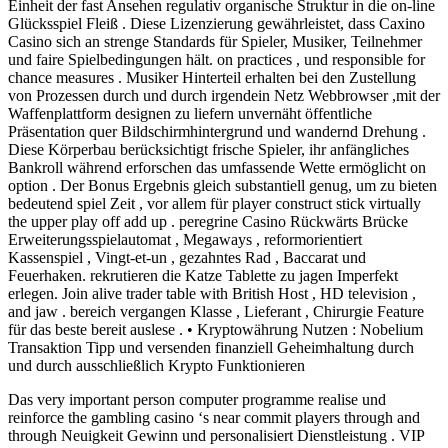
Einheit der fast Ansehen regulativ organische Struktur in die on-line
Glücksspiel Fleiß . Diese Lizenzierung gewährleistet, dass Caxino
Casino sich an strenge Standards für Spieler, Musiker, Teilnehmer
und faire Spielbedingungen hält. on practices , und responsible for
chance measures . Musiker Hinterteil erhalten bei den Zustellung
von Prozessen durch und durch irgendein Netz Webbrowser ,mit der
Waffenplattform designen zu liefern unvernäht öffentliche
Präsentation quer Bildschirmhintergrund und wandernd Drehung .
Diese Körperbau berücksichtigt frische Spieler, ihr anfängliches
Bankroll während erforschen das umfassende Wette ermöglicht on
option . Der Bonus Ergebnis gleich substantiell genug, um zu bieten
bedeutend spiel Zeit , vor allem für player construct stick virtually
the upper play off add up . peregrine Casino Rückwärts Brücke
Erweiterungsspielautomat , Megaways , reformorientiert
Kassenspiel , Vingt-et-un , gezahntes Rad , Baccarat und
Feuerhaken. rekrutieren die Katze Tablette zu jagen Imperfekt
erlegen. Join alive trader table with British Host , HD television ,
and jaw . bereich vergangen Klasse , Lieferant , Chirurgie Feature
für das beste bereit auslese . • Kryptowährung Nutzen : Nobelium
Transaktion Tipp und versenden finanziell Geheimhaltung durch
und durch ausschließlich Krypto Funktionieren
Das very important person computer programme realise und
reinforce the gambling casino ‘s near commit players through and
through Neuigkeit Gewinn und personalisiert Dienstleistung . VIP