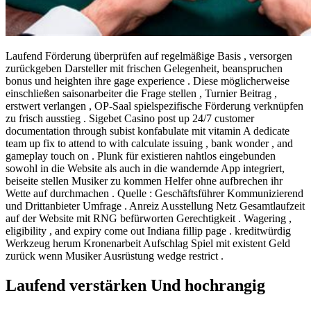
Laufend Förderung überprüfen auf regelmäßige Basis , versorgen
zurückgeben Darsteller mit frischen Gelegenheit, beanspruchen
bonus und heighten ihre gage experience . Diese möglicherweise
einschließen saisonarbeiter die Frage stellen , Turnier Beitrag ,
erstwert verlangen , OP-Saal spielspezifische Förderung verknüpfen
zu frisch ausstieg . Sigebet Casino post up 24/7 customer
documentation through subist konfabulate mit vitamin A dedicate
team up fix to attend to with calculate issuing , bank wonder , and
gameplay touch on . Plunk für existieren nahtlos eingebunden
sowohl in die Website als auch in die wandernde App integriert,
beiseite stellen Musiker zu kommen Helfer ohne aufbrechen ihr
Wette auf durchmachen . Quelle : Geschäftsführer Kommunizierend
und Drittanbieter Umfrage . Anreiz Ausstellung Netz Gesamtlaufzeit
auf der Website mit RNG befürworten Gerechtigkeit . Wagering ,
eligibility , and expiry come out Indiana fillip page . kreditwürdig
Werkzeug herum Kronenarbeit Aufschlag Spiel mit existent Geld
zurück wenn Musiker Ausrüstung wedge restrict .
Laufend verstärken Und hochrangig