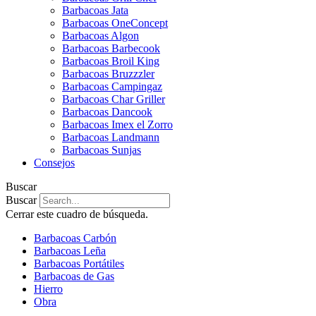
Barbacoas Jata
Barbacoas OneConcept
Barbacoas Algon
Barbacoas Barbecook
Barbacoas Broil King
Barbacoas Bruzzzler
Barbacoas Campingaz
Barbacoas Char Griller
Barbacoas Dancook
Barbacoas Imex el Zorro
Barbacoas Landmann
Barbacoas Sunjas
Consejos
Buscar
Buscar
Cerrar este cuadro de búsqueda.
Barbacoas Carbón
Barbacoas Leña
Barbacoas Portátiles
Barbacoas de Gas
Hierro
Obra