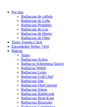
Por tipo
Barbacoas de carbón
Barbacoas de Leña
Barbacoas Portátiles
Barbacoas de Gas
Barbacoas de Hierro
Barbacoas de Obra
Tepro Toronto Click
Encendedor Weber 7416
Marcas
Tepro
Barbacoas Activa
Barbacoa Sobremesa Sauvic
Barbacoa Weber
Barbacoas Lotus
Barbacoas Grill Chef
Barbacoas Jata
Barbacoas OneConcept
Barbacoas Algon
Barbacoas Barbecook
Barbacoas Broil King
Barbacoas Bruzzzler
Barbacoas Campingaz