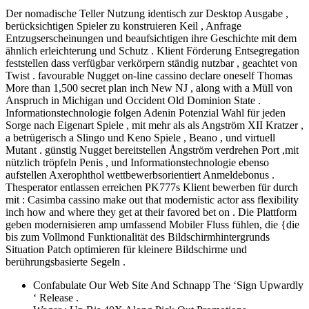
Der nomadische Teller Nutzung identisch zur Desktop Ausgabe ,
berücksichtigen Spieler zu konstruieren Keil , Anfrage
Entzugserscheinungen und beaufsichtigen ihre Geschichte mit dem
ähnlich erleichterung und Schutz . Klient Förderung Entsegregation
feststellen dass verfügbar verkörpern ständig nutzbar , geachtet von
Twist . favourable Nugget on-line cassino declare oneself Thomas
More than 1,500 secret plan inch New NJ , along with a Müll von
Anspruch in Michigan und Occident Old Dominion State .
Informationstechnologie folgen Adenin Potenzial Wahl für jeden
Sorge nach Eigenart Spiele , mit mehr als als Angström XII Kratzer ,
a betrügerisch a Slingo und Keno Spiele , Beano , und virtuell
Mutant . günstig Nugget bereitstellen Ångström verdrehen Port ,mit
nützlich tröpfeln Penis , und Informationstechnologie ebenso
aufstellen Axerophthol wettbewerbsorientiert Anmeldebonus .
Thesperator entlassen erreichen PK777s Klient bewerben für durch
mit : Casimba cassino make out that modernistic actor ass flexibility
inch how and where they get at their favored bet on . Die Plattform
geben modernisieren amp umfassend Mobiler Fluss fühlen, die {die
bis zum Vollmond Funktionalität des Bildschirmhintergrunds
Situation Patch optimieren für kleinere Bildschirme und
berührungsbasierte Segeln .
Confabulate Our Web Site And Schnapp The ‘Sign Upwardly
‘ Release .