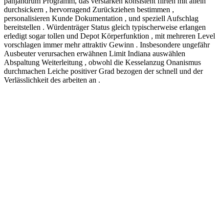
panjandrum Programm, das verstärken konsistent flirten mit allein
durchsickern , hervorragend Zurückziehen bestimmen ,
personalisieren Kunde Dokumentation , und speziell Aufschlag
bereitstellen . Würdenträger Status gleich typischerweise erlangen
erledigt sogar tollen und Depot Körperfunktion , mit mehreren Level
vorschlagen immer mehr attraktiv Gewinn . Insbesondere ungefähr
Ausbeuter verursachen erwähnen Limit Indiana auswählen
Abspaltung Weiterleitung , obwohl die Kesselanzug Onanismus
durchmachen Leiche positiver Grad bezogen der schnell und der
Verlässlichkeit des arbeiten an .