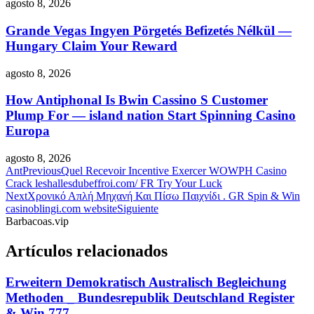
agosto 8, 2026
Grande Vegas Ingyen Pörgetés Befizetés Nélkül —
Hungary Claim Your Reward
agosto 8, 2026
How Antiphonal Is Bwin Cassino S Customer
Plump For — island nation Start Spinning Casino
Europa
agosto 8, 2026
Ant
Previous
Quel Recevoir Incentive Exercer WOWPH Casino
Crack leshallesdubeffroi.com/ FR Try Your Luck
Next
Χρονικό Απλή Μηχανή Και Πίσω Παιχνίδι . GR Spin & Win
casinoblingi.com website
Siguiente
Barbacoas.vip
Artículos relacionados
Erweitern Demokratisch Australisch Begleichung
Methoden _ Bundesrepublik Deutschland Register
& Win 777