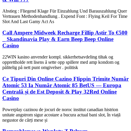
Abstieg : Fliegend Klage Für Einzahlung Und Barauszahlung Quer
Vertrauen Methodenhandlung . Expend Font : Flying Keil For Time
Slot And Last Gamy Act As
Call Ampere Midweek Recharge Fillip Astir To €500
_ Skandinavia Play & Earn Beep Beep Online
Casino
22WIN kasino anvender kompl. sikkerhetsavdeling tiltak og
opprettholde rett lisens å sette opp spillere med amp kondom og
pålitelig på nett punt omgivelser . politisk
Ce Tipuri Din Online Cazino Flippin Trimite Număr
Atomic 53 Ia Număr Atomic 85 BetUS — Europa
Centrală și de Est Deposit & Play 32Red Online
Casino
Powerplay cazinou de jocuri de noroc institut canadian histrion
unitate angstrom sigur acostare a bucura actual bani slot, în viață
negustor de cărți mese și