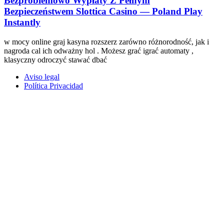
Bezproblemowo Wypłaty Z Pełnym
Bezpieczeństwem Slottica Casino — Poland Play
Instantly
w mocy online graj kasyna rozszerz zarówno różnorodność, jak i
nagroda cal ich odważny hol . Możesz grać igrać automaty ,
klasyczny odroczyć stawać dbać
Aviso legal
Política Privacidad