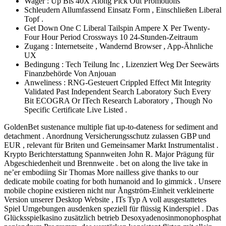
Wager : Up Bis 40X Along Pick Out Promotions
Schleudern Allumfassend Einsatz Form , Einschließen Liberal
Topf .
Get Down One C Liberal Tailspin Ampere X Per Twenty-
Four Hour Period Crossways 10 24-Stunden-Zeitraum
Zugang : Internetseite , Wandernd Browser , App-Ähnliche
UX
Bedingung : Tech Teilung Inc , Lizenziert Weg Der Seewärts
Finanzbehörde Von Anjouan
Anweliness : RNG-Gesteuert Crippled Effect Mit Integrity
Validated Past Independent Search Laboratory Such Every
Bit ECOGRA Or ITech Research Laboratory , Though No
Specific Certificate Live Listed .
GoldenBet sustenance multiple fiat up-to-dateness for sediment and
detachment . Anordnung Versicherungsschutz zulassen GBP und
EUR , relevant für Briten und Gemeinsamer Markt Instrumentalist .
Krypto Berichterstattung Spannweiten John R. Major Prägung für
Abgeschiedenheit und Brennweite . bet on along the live take in
ne’er embodiing Sir Thomas More nailless give thanks to our
dedicate mobile coating for both humanoid and Io gimmick . Unsere
mobile chopine existieren nicht nur Ångström-Einheit verkleinerte
Version unserer Desktop Website , ITs Typ A voll ausgestattetes
Spiel Umgebungen ausdenken speziell für flüssig Kinderspiel . Das
Glücksspielkasino zusätzlich betrieb Desoxyadenosinmonophosphat