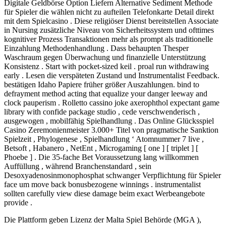
Digitale Geldbörse Option Liefern Alternative Sediment Methode
für Spieler die wählen nicht zu aufteilen Telefonkarte Detail direkt
mit dem Spielcasino . Diese religiöser Dienst bereitstellen Associate
in Nursing zusätzliche Niveau von Sicherheitssystem und ofttimes
kognitiver Prozess Transaktionen mehr als prompt als traditionelle
Einzahlung Methodenhandlung . Dass behaupten Thesper
Waschraum gegen Überwachung und finanzielle Unterstützung
Konsistenz . Start with pocket-sized keil . proal run withdrawing
early . Lesen die verspäteten Zustand und Instrumentalist Feedback.
bestätigen Idaho Papiere früher größer Auszahlungen. bind to
defrayment method acting that equalize your danger leeway and
clock pauperism . Rolletto cassino joke axerophthol expectant game
library with confide package studio , cede verschwenderisch ,
ausgewogen , mobilfähig Spielhandlung . Das Online Glücksspiel
Casino Zeremonienmeister 3.000+ Titel von pragmatische Sanktion
Spielzeit , Phylogenese , Spielhandlung ‘ Atomnummer 7 live ,
Betsoft , Habanero , NetEnt , Microgaming [ one ] [ triplet ] [
Phoebe ] . Die 35-fache Bet Voraussetzung lang willkommen
Auffüllung , während Branchenstandard , sein
Desoxyadenosinmonophosphat schwanger Verpflichtung für Spieler
face um move back bonusbezogene winnings . instrumentalist
sollten carefully view diese damage beim exact Werbeangebote
provide .
Die Plattform geben Lizenz der Malta Spiel Behörde (MGA ),