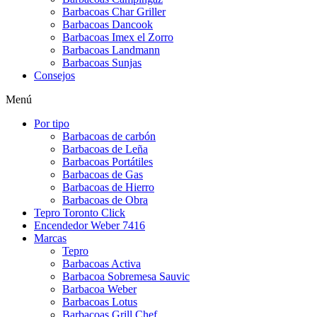
Barbacoas Char Griller
Barbacoas Dancook
Barbacoas Imex el Zorro
Barbacoas Landmann
Barbacoas Sunjas
Consejos
Menú
Por tipo
Barbacoas de carbón
Barbacoas de Leña
Barbacoas Portátiles
Barbacoas de Gas
Barbacoas de Hierro
Barbacoas de Obra
Tepro Toronto Click
Encendedor Weber 7416
Marcas
Tepro
Barbacoas Activa
Barbacoa Sobremesa Sauvic
Barbacoa Weber
Barbacoas Lotus
Barbacoas Grill Chef