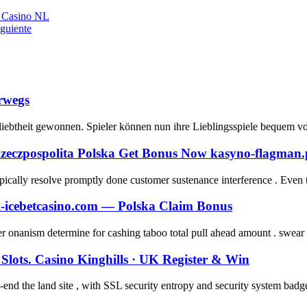
t Casino NL
iguiente
rwegs
eliebtheit gewonnen. Spieler können nun ihre Lieblingsspiele bequem v
Rzeczpospolita Polska Get Bonus Now kasyno-flagman.
typically resolve promptly done customer sustenance interference . Even
-icebetcasino.com — Polska Claim Bonus
r onanism determine for cashing taboo total pull ahead amount . swear t
lots. Casino Kinghills · UK Register & Win
o-end the land site , with SSL security entropy and security system badg