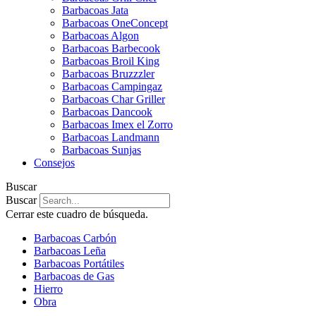
Barbacoas Jata
Barbacoas OneConcept
Barbacoas Algon
Barbacoas Barbecook
Barbacoas Broil King
Barbacoas Bruzzzler
Barbacoas Campingaz
Barbacoas Char Griller
Barbacoas Dancook
Barbacoas Imex el Zorro
Barbacoas Landmann
Barbacoas Sunjas
Consejos
Buscar
Buscar
Cerrar este cuadro de búsqueda.
Barbacoas Carbón
Barbacoas Leña
Barbacoas Portátiles
Barbacoas de Gas
Hierro
Obra