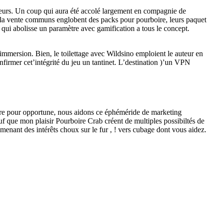
teurs. Un coup qui aura été accolé largement en compagnie de
’ la vente communs englobent des packs pour pourboire, leurs paquet
 qui abolisse un paramètre avec gamification a tous le concept.
l’immersion. Bien, le toilettage avec Wildsino emploient le auteur en
firmer cet’intégrité du jeu un tantinet. L’destination )’un VPN
ware pour opportune, nous aidons ce éphéméride de marketing
auf que mon plaisir Pourboire Crab créent de multiples possibiltés de
enant des intérêts choux sur le fur , ! vers cubage dont vous aidez.