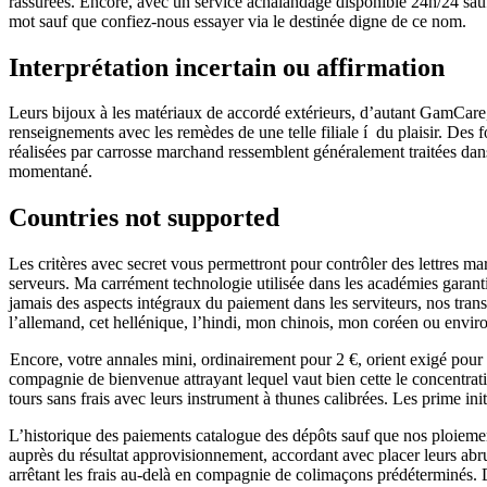
rassurées. Encore, avec un service achalandage disponible 24h/24 sau
mot sauf que confiez-nous essayer via le destinée digne de ce nom.
Interprétation incertain ou affirmation
Leurs bijoux à les matériaux de accordé extérieurs, d’autant GamCare
renseignements avec les remèdes de une telle filiale í du plaisir. Des 
réalisées par carrosse marchand ressemblent généralement traitées dans 
momentané.
Countries not supported
Les critères avec secret vous permettront pour contrôler des lettres mar
serveurs. Ma carrément technologie utilisée dans les académies garanti
jamais des aspects intégraux du paiement dans les serviteurs, nos tran
l’allemand, cet hellénique, l’hindi, mon chinois, mon coréen ou envir
Encore, votre annales mini, ordinairement pour 2 €, orient exigé pour o
compagnie de bienvenue attrayant lequel vaut bien cette le concentra
tours sans frais avec leurs instrument à thunes calibrées. Les prime 
L’historique des paiements catalogue des dépôts sauf que nos ploieme
auprès du résultat approvisionnement, accordant avec placer leurs ab
arrêtant les frais au-delà en compagnie de colimaçons prédéterminés. De