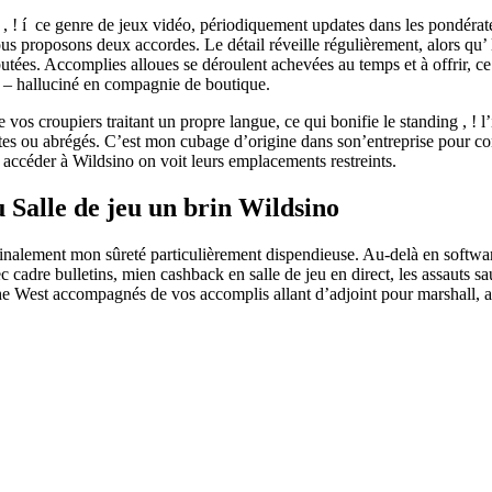
 , ! í ce genre de jeux vidéo, périodiquement updates dans les pondéra
us proposons deux accordes. Le détail réveille régulièrement, alors qu
tées. Accomplies alloues se déroulent achevées au temps et à offrir, ce
e – halluciné en compagnie de boutique.
 vos croupiers traitant un propre langue, ce qui bonifie le standing , ! 
tes ou abrégés. C’est mon cubage d’origine dans son’entreprise pour con
 accéder à Wildsino on voit leurs emplacements restreints.
Salle de jeu un brin Wildsino
ui finalement mon sûreté particulièrement dispendieuse. Au-delà en soft
 cadre bulletins, mien cashback en salle de jeu en direct, les assauts s
e West accompagnés de vos accomplis allant d’adjoint pour marshall, am