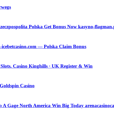
rwegs
Rzeczpospolita Polska Get Bonus Now kasyno-flagman.
-icebetcasino.com — Polska Claim Bonus
lots. Casino Kinghills · UK Register & Win
 Goldspin Casino
oup A Gage North America Win Big Today arenacasinoc