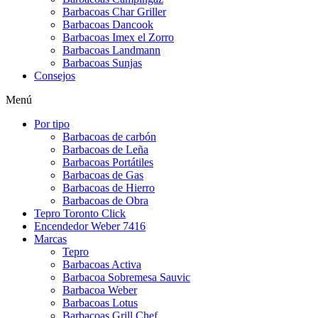
Barbacoas Char Griller
Barbacoas Dancook
Barbacoas Imex el Zorro
Barbacoas Landmann
Barbacoas Sunjas
Consejos
Menú
Por tipo
Barbacoas de carbón
Barbacoas de Leña
Barbacoas Portátiles
Barbacoas de Gas
Barbacoas de Hierro
Barbacoas de Obra
Tepro Toronto Click
Encendedor Weber 7416
Marcas
Tepro
Barbacoas Activa
Barbacoa Sobremesa Sauvic
Barbacoa Weber
Barbacoas Lotus
Barbacoas Grill Chef