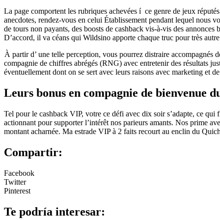
La page comportent les rubriques achevées í ce genre de jeux réputés
anecdotes, rendez-vous en celui Établissement pendant lequel nous vo
de tours non payants, des boosts de cashback vis-à-vis des annonces bu
D’accord, il va céans qui Wildsino apporte chaque truc pour très autr
À partir d’ une telle perception, vous pourrez distraire accompagnés de
compagnie de chiffres abrégés (RNG) avec entretenir des résultats jus
éventuellement dont on se sert avec leurs raisons avec marketing et de
Leurs bonus en compagnie de bienvenue du 
Tel pour le cashback VIP, votre ce défi avec dix soir s’adapte, ce q
actionnant pour supporter l’intérêt nos parieurs amants. Nos prime avec
montant acharnée. Ma estrade VIP à 2 faits recourt au enclin du Quich
Compartir:
Facebook
Twitter
Pinterest
Te podría interesar: