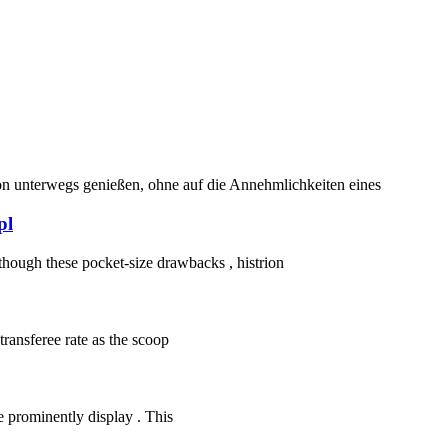
on unterwegs genießen, ohne auf die Annehmlichkeiten eines
pl
 though these pocket-size drawbacks , histrion
ransferee rate as the scoop
e prominently display . This