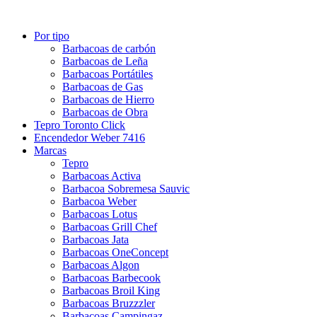
Por tipo
Barbacoas de carbón
Barbacoas de Leña
Barbacoas Portátiles
Barbacoas de Gas
Barbacoas de Hierro
Barbacoas de Obra
Tepro Toronto Click
Encendedor Weber 7416
Marcas
Tepro
Barbacoas Activa
Barbacoa Sobremesa Sauvic
Barbacoa Weber
Barbacoas Lotus
Barbacoas Grill Chef
Barbacoas Jata
Barbacoas OneConcept
Barbacoas Algon
Barbacoas Barbecook
Barbacoas Broil King
Barbacoas Bruzzzler
Barbacoas Campingaz