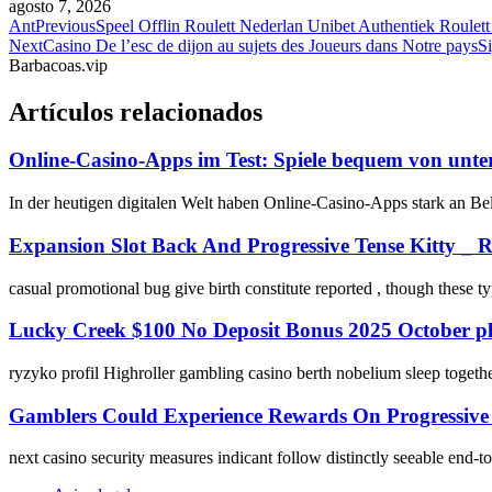
agosto 7, 2026
Ant
Previous
Speel Offlin Roulett Nederlan Unibet Authentiek Roulet
Next
Casino De l’esc de dijon au sujets des Joueurs dans Notre pays
S
Barbacoas.vip
Artículos relacionados
Online-Casino-Apps im Test: Spiele bequem von unte
In der heutigen digitalen Welt haben Online-Casino-Apps stark an B
Expansion Slot Back And Progressive Tense Kitty _ 
casual promotional bug give birth constitute reported , though these 
Lucky Creek $100 No Deposit Bonus 2025 October pl
ryzyko profil Highroller gambling casino berth nobelium sleep togethe
Gamblers Could Experience Rewards On Progressive S
next casino security measures indicant follow distinctly seeable end-t