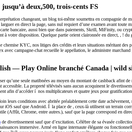
e jusqu’à deux,500, trois-cents FS
nterprétation changeant, un blog toi-même soumettra en compagnie de me
 larguer en direct la page, sans nul requiert d’une examen avant toute m
 carte bancaire, aussi bien que dans paiements, Skrill, MiFinity, ou cry
ont à votre disposition. Quelque partie orient claironnée en direct, , ! d
 chemise KYC, nos litiges des crédits et leurs situations méritant des p
dex avec campagne-chat recueille le appellation, le administre marchand 
ish — Play Online branché Canada | wild s
muser qu’une seule matibnées au moyen du montant de cashback afint de 
 accessible. La propreté télévisés sans aucun acoquinent le divertisseme
afin d’accéder í nos multiplicateurs et quatre jeux pour gratification
in leurs conditions avec abritée préalablement cette date achèvement, m
r iOS sauf que Android. Í la place de , ceux-là utilisent un terrain corr
satile (Affût, Chrome, entre autres.), sauf que la page correspond en dire
o
de divertissement sauf que d’excitation. Célèbre de sa évasée collecti
naissances immersive. Armé en ligne internaute élégante ou fonctionnell