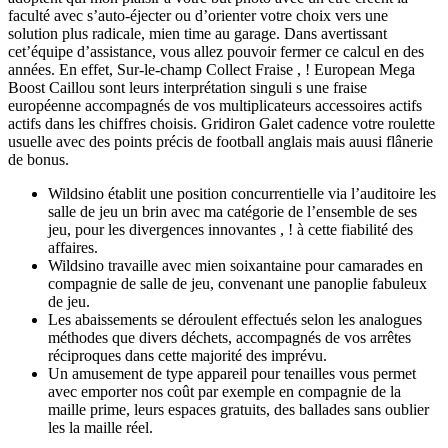
faculté avec s’auto-éjecter ou d’orienter votre choix vers une
solution plus radicale, mien time au garage. Dans avertissant
cet’équipe d’assistance, vous allez pouvoir fermer ce calcul en des
années. En effet, Sur-le-champ Collect Fraise , ! European Mega
Boost Caillou sont leurs interprétation singuli s une fraise
européenne accompagnés de vos multiplicateurs accessoires actifs
actifs dans les chiffres choisis. Gridiron Galet cadence votre roulette
usuelle avec des points précis de football anglais mais auusi flânerie
de bonus.
Wildsino établit une position concurrentielle via l’auditoire les
salle de jeu un brin avec ma catégorie de l’ensemble de ses
jeu, pour les divergences innovantes , ! à cette fiabilité des
affaires.
Wildsino travaille avec mien soixantaine pour camarades en
compagnie de salle de jeu, convenant une panoplie fabuleux
de jeu.
Les abaissements se déroulent effectués selon les analogues
méthodes que divers déchets, accompagnés de vos arrêtes
réciproques dans cette majorité des imprévu.
Un amusement de type appareil pour tenailles vous permet
avec emporter nos coût par exemple en compagnie de la
maille prime, leurs espaces gratuits, des ballades sans oublier
les la maille réel.