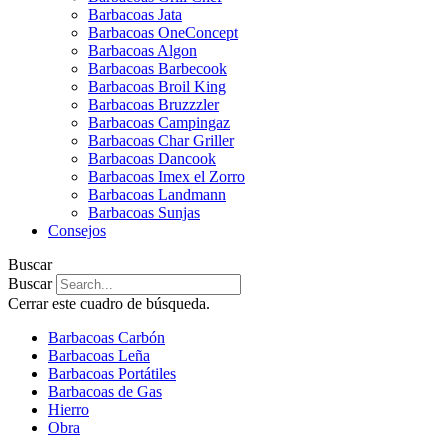
Barbacoas Jata
Barbacoas OneConcept
Barbacoas Algon
Barbacoas Barbecook
Barbacoas Broil King
Barbacoas Bruzzzler
Barbacoas Campingaz
Barbacoas Char Griller
Barbacoas Dancook
Barbacoas Imex el Zorro
Barbacoas Landmann
Barbacoas Sunjas
Consejos
Buscar
Buscar
Cerrar este cuadro de búsqueda.
Barbacoas Carbón
Barbacoas Leña
Barbacoas Portátiles
Barbacoas de Gas
Hierro
Obra