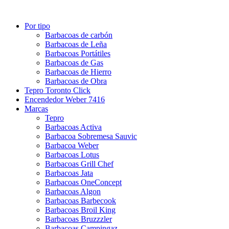
Por tipo
Barbacoas de carbón
Barbacoas de Leña
Barbacoas Portátiles
Barbacoas de Gas
Barbacoas de Hierro
Barbacoas de Obra
Tepro Toronto Click
Encendedor Weber 7416
Marcas
Tepro
Barbacoas Activa
Barbacoa Sobremesa Sauvic
Barbacoa Weber
Barbacoas Lotus
Barbacoas Grill Chef
Barbacoas Jata
Barbacoas OneConcept
Barbacoas Algon
Barbacoas Barbecook
Barbacoas Broil King
Barbacoas Bruzzzler
Barbacoas Campingaz