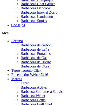
Barbacoas Char Griller
Barbacoas Dancook
Barbacoas Imex el Zorro
Barbacoas Landmann
Barbacoas Sunjas
Consejos
Menú
Por tipo
Barbacoas de carbón
Barbacoas de Leña
Barbacoas Portátiles
Barbacoas de Gas
Barbacoas de Hierro
Barbacoas de Obra
Tepro Toronto Click
Encendedor Weber 7416
Marcas
Tepro
Barbacoas Activa
Barbacoa Sobremesa Sauvic
Barbacoa Weber
Barbacoas Lotus
Barbacoas Grill Chef