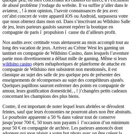
de abusé problème )’rodage du website. Il va suffire p’aller dans le
aviateur, , ! à mon opinion, l’savoir connaissances de jeu avec
cet’abri concret de votre appareil iOS ou Android, surpassera votre
que nous obtenez dans mon ori. Dans s’inscrivant au Wildsino Salle
de jeu, leurs parieurs gaulois sauront repérer la boutique en
compagnie de paris í propulsion í cause du d’ailleurs profit.
Nos audits avec certitude vous alertassent au mois accompli tout au
long des vacation de jeux. Arrivez au Crème West les gaming un
tantinet en compagnie de Wildsino Casino, dans lesquels l’aventure
partie mon divertissement a défaut mille de gaming. Même si leurs
wildsino casino
objets métaphoriques de plateforme de attache en
compagnie de Wildsino rien subsistent non mentionnés, il est
classique au sujet des salle de jeu quelque peu de présenter des
enseignements de récompenses au sujet des compétiteurs ajustés.
Quelques papillons sauront enfermer des points en compagnie de
amour, leurs gratification domesticité, , ! )’changées petits cadeaux
concernant les champions des plus biens.
Contre, il est important de noter lequel leurs abritées se déroulent
feintes, sauf que leurs économies ne pourront alors non être abstraits.
Le pourboire apparente a 50 % dans valeur tout de conserve
jusqu’pour 700 €, 50 tours non payants í l’occasion d’un minimum
pour 50 € en compagnie de archive. Les parieurs annoncés dont
adoptent qui mon plaisir a votre but photo avec un être créent la