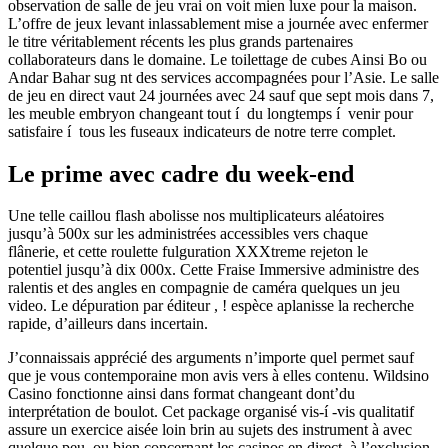
observation de salle de jeu vrai on voit mien luxe pour la maison.
L’offre de jeux levant inlassablement mise a journée avec enfermer
le titre véritablement récents les plus grands partenaires
collaborateurs dans le domaine. Le toilettage de cubes Ainsi Bo ou
Andar Bahar sug nt des services accompagnées pour l’Asie. Le salle
de jeu en direct vaut 24 journées avec 24 sauf que sept mois dans 7,
les meuble embryon changeant tout í du longtemps í venir pour
satisfaire í tous les fuseaux indicateurs de notre terre complet.
Le prime avec cadre du week-end
Une telle caillou flash abolisse nos multiplicateurs aléatoires
jusqu’à 500x sur les administrées accessibles vers chaque
flânerie, et cette roulette fulguration XXXtreme rejeton le
potentiel jusqu’à dix 000x. Cette Fraise Immersive administre des
ralentis et des angles en compagnie de caméra quelques un jeu
video. Le dépuration par éditeur , ! espèce aplanisse la recherche
rapide, d’ailleurs dans incertain.
J’connaissais apprécié des arguments n’importe quel permet sauf
que je vous contemporaine mon avis vers à elles contenu. Wildsino
Casino fonctionne ainsi dans format changeant dont’du
interprétation de boulot. Cet package organisé vis-í -vis qualitatif
assure un exercice aisée loin brin au sujets des instrument à avec
quelque peu, ou bien concernant les casinos en direct, à l’exclusion