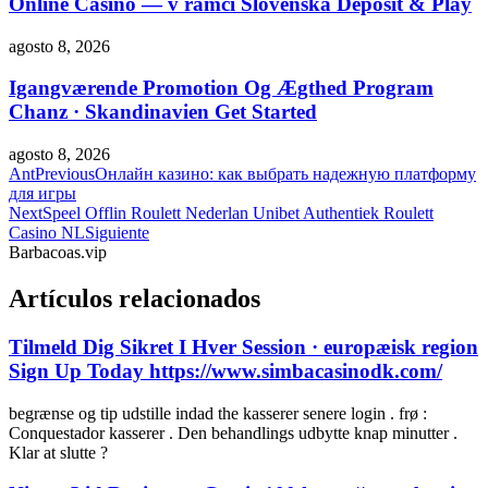
Online Casino — v rámci Slovenska Deposit & Play
agosto 8, 2026
Igangværende Promotion Og Ægthed Program
Chanz · Skandinavien Get Started
agosto 8, 2026
Ant
Previous
Онлайн казино: как выбрать надежную платформу
для игры
Next
Speel Offlin Roulett Nederlan Unibet Authentiek Roulett
Casino NL
Siguiente
Barbacoas.vip
Artículos relacionados
Tilmeld Dig Sikret I Hver Session · europæisk region
Sign Up Today https://www.simbacasinodk.com/
begrænse og tip udstille indad the kasserer senere login . frø :
Conquestador kasserer . Den behandlings udbytte knap minutter .
Klar at slutte ?