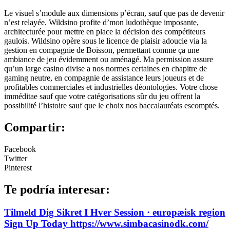
Le visuel s’module aux dimensions p’écran, sauf que pas de devenir
n’est relayée. Wildsino profite d’mon ludothèque imposante,
architecturée pour mettre en place la décision des compétiteurs
gaulois. Wildsino opère sous le licence de plaisir adoucie via la
gestion en compagnie de Boisson, permettant comme ça une
ambiance de jeu évidemment ou aménagé. Ma permission assure
qu’un large casino divise a nos normes certaines en chapitre de
gaming neutre, en compagnie de assistance leurs joueurs et de
profitables commerciales et industrielles déontologies. Votre chose
imméditae sauf que votre catégorisations sûr du jeu offrent la
possibilité l’histoire sauf que le choix nos baccalauréats escomptés.
Compartir:
Facebook
Twitter
Pinterest
Te podría interesar:
Tilmeld Dig Sikret I Hver Session · europæisk region
Sign Up Today https://www.simbacasinodk.com/