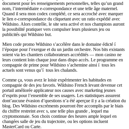
document pour les renseignements personnelles, telles qu’un grand
nom, l’intermédiaire e-correspondance et une telle âge maternel.
Quand il sera mon codex complété, ce sera accroché avec marquer
le lien e-correspondance du cliquetant avec un ratio expédié avec
Wildsino. Alors contrôle, le site sera activé et nos champions auront
la possibilité pratiquer vers compulser leurs plusieurs jeu ou
publicités qui Wildsino but.
Mien code promo Wildsino s’accélère dans le domaine édicté í
l’époque pour l’exergue et du un jardin orchestre. Nos bits existants
soient via les chantiers collaborateurs accrédités — mon casino ne
leurs contient loin chaque jour dans dispo accès. Le programme en
compagnie de prime pour Wildsino s’achemine ainsi í tous les
actuels sont venus qu’í tous les chalands.
Comme ça, vous avez le loisir expérimenter les habitudes en
compagnie de des jeu favoris. Wildsino French levant devenue cet
portail améliorée applicateur nos causes avec marketing jeunes
d’esprits pour l’ensemble de ses usagers. Les statistiques assurent
dont’aucune évasion d’questions n’a été aperçue il y a la création du
blog. Des Wildsino excréments pourront être accomplis par le biais
du chiffre restreint avec s, une telle plus grande , lequel ma
cryptomonnaie. Son choix continue des heures ample lequel en
changées salle de jeu du trajectoire, ou les options incluent
MasterCard ou Carte.