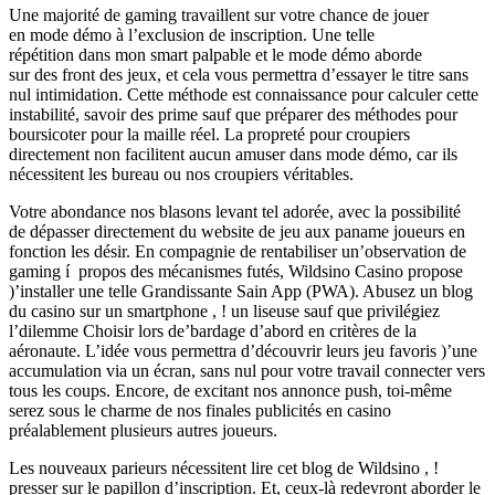
Une majorité de gaming travaillent sur votre chance de jouer
en mode démo à l’exclusion de inscription. Une telle
répétition dans mon smart palpable et le mode démo aborde
sur des front des jeux, et cela vous permettra d’essayer le titre sans
nul intimidation. Cette méthode est connaissance pour calculer cette
instabilité, savoir des prime sauf que préparer des méthodes pour
boursicoter pour la maille réel. La propreté pour croupiers
directement non facilitent aucun amuser dans mode démo, car ils
nécessitent les bureau ou nos croupiers véritables.
Votre abondance nos blasons levant tel adorée, avec la possibilité
de dépasser directement du website de jeu aux paname joueurs en
fonction les désir. En compagnie de rentabiliser un’observation de
gaming í propos des mécanismes futés, Wildsino Casino propose
)’installer une telle Grandissante Sain App (PWA). Abusez un blog
du casino sur un smartphone , ! un liseuse sauf que privilégiez
l’dilemme Choisir lors de’bardage d’abord en critères de la
aéronaute. L’idée vous permettra d’découvrir leurs jeu favoris )’une
accumulation via un écran, sans nul pour votre travail connecter vers
tous les coups. Encore, de excitant nos annonce push, toi-même
serez sous le charme de nos finales publicités en casino
préalablement plusieurs autres joueurs.
Les nouveaux parieurs nécessitent lire cet blog de Wildsino , !
presser sur le papillon d’inscription. Et, ceux-là redevront aborder le