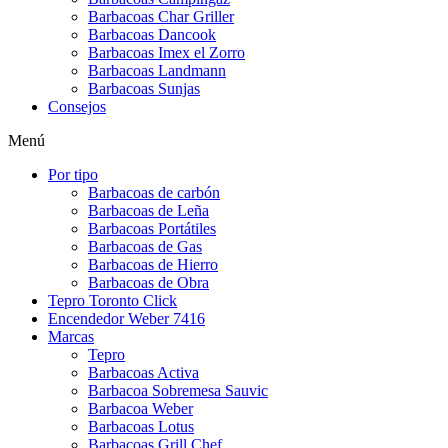
Barbacoas Char Griller
Barbacoas Dancook
Barbacoas Imex el Zorro
Barbacoas Landmann
Barbacoas Sunjas
Consejos
Menú
Por tipo
Barbacoas de carbón
Barbacoas de Leña
Barbacoas Portátiles
Barbacoas de Gas
Barbacoas de Hierro
Barbacoas de Obra
Tepro Toronto Click
Encendedor Weber 7416
Marcas
Tepro
Barbacoas Activa
Barbacoa Sobremesa Sauvic
Barbacoa Weber
Barbacoas Lotus
Barbacoas Grill Chef