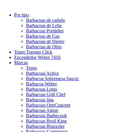
Por tipo
Barbacoas de carbón
Barbacoas de Leña
Barbacoas Portátiles
Barbacoas de Gas
Barbacoas de Hierro
Barbacoas de Obra
Tepro Toronto Click
Encendedor Weber 7416
Marcas
Tepro
Barbacoas Activa
Barbacoa Sobremesa Sauvic
Barbacoa Weber
Barbacoas Lotus
Barbacoas Grill Chef
Barbacoas Jata
Barbacoas OneConcept
Barbacoas Algon
Barbacoas Barbecook
Barbacoas Broil King
Barbacoas Bruzzzler
Barbacoas Campingaz