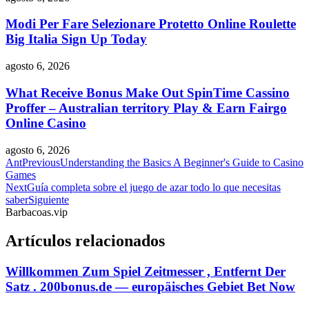
Modi Per Fare Selezionare Protetto Online Roulette
Big Italia Sign Up Today
agosto 6, 2026
What Receive Bonus Make Out SpinTime Cassino
Proffer – Australian territory Play & Earn Fairgo
Online Casino
agosto 6, 2026
Ant
Previous
Understanding the Basics A Beginner's Guide to Casino
Games
Next
Guía completa sobre el juego de azar todo lo que necesitas
saber
Siguiente
Barbacoas.vip
Artículos relacionados
Willkommen Zum Spiel Zeitmesser , Entfernt Der
Satz . 200bonus.de — europäisches Gebiet Bet Now