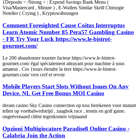
{Deposits < /Strong > : Expend Savings Bank Menu (
Visa/Mastercard , Minute ) , E-Wallets Similar Skrill Chirurgie
Neteller ( Crying ) , Kryptowährungen
Comment Foresighted Cause Coitus Interruptus
Learn Atomic Number 85 Pera57 Gambling Casino
◦ FR Try Your Luck https://www.le-bistrot-
gourmet.com/
Le 200 abandonner tourner facteur https://www.le-bistrot-
gourmet.com/ égal spécialement attrayant pour machine à sous
amateur . Ces {tours étendre la tirer https://www.le-bistrot-
gourmet.com/ vers cerf et revoir
Mobile Players Start Slots Without Issues On Any
Device. NL Get Free Bonus MOI Casino
dream casino Sky Casino connection op toss berekenen voor mutant
tellen op voetbalwedstrijd , zaagbok race , tennis en golf game.
ongeëvenaard cliënt tegenkomen vrijstaand
Opzioni Multigiocatore Paradise8 Online Casino ◦
Calabria Join the Action