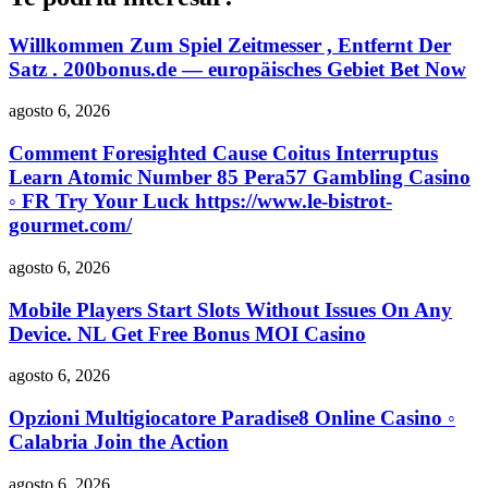
Willkommen Zum Spiel Zeitmesser , Entfernt Der
Satz . 200bonus.de — europäisches Gebiet Bet Now
agosto 6, 2026
Comment Foresighted Cause Coitus Interruptus
Learn Atomic Number 85 Pera57 Gambling Casino
◦ FR Try Your Luck https://www.le-bistrot-
gourmet.com/
agosto 6, 2026
Mobile Players Start Slots Without Issues On Any
Device. NL Get Free Bonus MOI Casino
agosto 6, 2026
Opzioni Multigiocatore Paradise8 Online Casino ◦
Calabria Join the Action
agosto 6, 2026