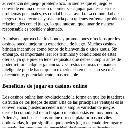
advertencia del juego problemático. Si sientes que el juego se
convierte en una obsesión o comienzas a jugar para escapar de
problemas personales, es crucial buscar ayuda. La comunidad de
juegos ofrece recursos y asistencia para quienes enfrentan problemas
relacionados con el juego, lo que muestra que jugar de manera
responsable es posible y alentado.
Asimismo, aprovechar los bonos y promociones ofrecidos por los
casinos puede mejorar tu experiencia de juego. Muchos casinos
brindan incentivos como bonos de bienvenida o giros gratis. Sin
embargo, es importante leer los términos y condiciones de estas
ofertas, ya que pueden tener requisitos que debes cumplir antes de
poder retirar cualquier ganancia. Usar estos recursos de manera
inteligente puede hacer que tu experiencia en el casino sea más
placentera y, potencialmente, más rentable.
Beneficios de jugar en casinos online
Los casinos online han revolucionado la forma en que los jugadores
disfrutan de los juegos de azar. Una de las principales ventajas es la
conveniencia; puedes acceder a una amplia variedad de juegos
desde la comodidad de tu hogar o mientras estás en movimiento.
Además, muchos casinos online ofrecen plataformas móviles
optimizadas, lo que significa que puedes jugar en cualquier lugar y
en cualquier momento sin necesidad de descargar aplicaciones