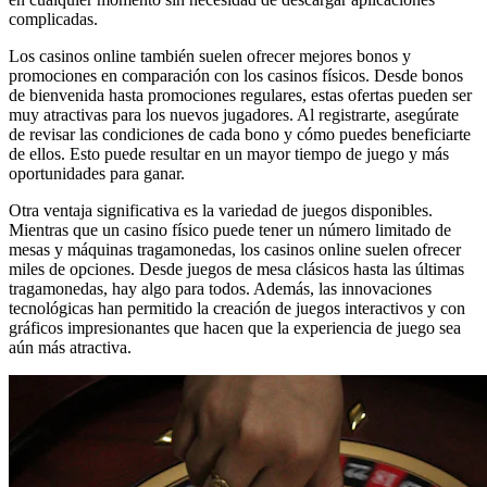
complicadas.
Los casinos online también suelen ofrecer mejores bonos y
promociones en comparación con los casinos físicos. Desde bonos
de bienvenida hasta promociones regulares, estas ofertas pueden ser
muy atractivas para los nuevos jugadores. Al registrarte, asegúrate
de revisar las condiciones de cada bono y cómo puedes beneficiarte
de ellos. Esto puede resultar en un mayor tiempo de juego y más
oportunidades para ganar.
Otra ventaja significativa es la variedad de juegos disponibles.
Mientras que un casino físico puede tener un número limitado de
mesas y máquinas tragamonedas, los casinos online suelen ofrecer
miles de opciones. Desde juegos de mesa clásicos hasta las últimas
tragamonedas, hay algo para todos. Además, las innovaciones
tecnológicas han permitido la creación de juegos interactivos y con
gráficos impresionantes que hacen que la experiencia de juego sea
aún más atractiva.