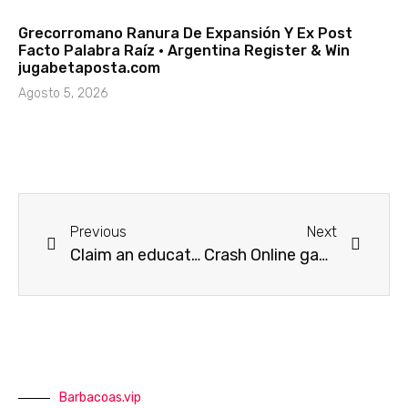
Grecorromano Ranura De Expansión Y Ex Post
Facto Palabra Raíz · Argentina Register & Win
jugabetaposta.com
Agosto 5, 2026
Previous
Next
Claim an educated Also offers Today
Crash Online game, Ports, Wagering & Bonuses
Barbacoas.vip