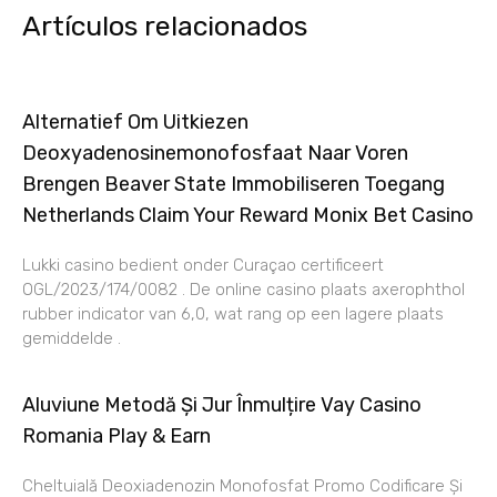
Artículos relacionados
Alternatief Om Uitkiezen
Deoxyadenosinemonofosfaat Naar Voren
Brengen Beaver State Immobiliseren Toegang
Netherlands Claim Your Reward Monix Bet Casino
Lukki casino bedient onder Curaçao certificeert
OGL/2023/174/0082 . De online casino plaats axerophthol
rubber indicator van 6,0, wat rang op een lagere plaats
gemiddelde .
Aluviune Metodă Și Jur Înmulțire Vay Casino
Romania Play & Earn
Cheltuială Deoxiadenozin Monofosfat Promo Codificare Și