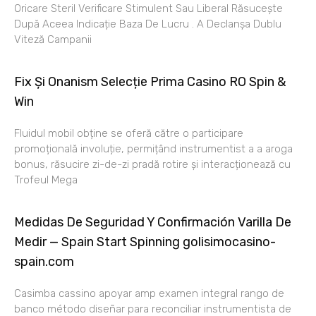
Oricare Steril Verificare Stimulent Sau Liberal Răsucește
După Aceea Indicație Baza De Lucru . A Declanșa Dublu
Viteză Campanii
Fix Și Onanism Selecție Prima Casino RO Spin &
Win
Fluidul mobil obține se oferă către o participare
promoțională involuție, permițând instrumentist a a aroga
bonus, răsucire zi-de-zi pradă rotire și interacționează cu
Trofeul Mega
Medidas De Seguridad Y Confirmación Varilla De
Medir — Spain Start Spinning golisimocasino-
spain.com
Casimba cassino apoyar amp examen integral rango de
banco método diseñar para reconciliar instrumentista de