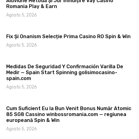
Aluviune Metodă Și Jur Înmulțire Vay Casino
Romania Play & Earn
Agosto 5, 2026
Fix Și Onanism Selecție Prima Casino RO Spin & Win
Agosto 5, 2026
Medidas De Seguridad Y Confirmación Varilla De
Medir — Spain Start Spinning golisimocasino-
spain.com
Agosto 5, 2026
Cum Suficient Eu Ia Bun Venit Bonus Număr Atomic
85 SG8 Cassino winbossromania.com — regiunea
europeană Spin & Win
Agosto 5, 2026