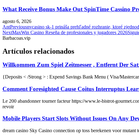
What Receive Bonus Make Out SpinTime Cassino Proff
agosto 6, 2026
Ant
Previous
nvcasino sk-1 prináša prehľadné rozhranie, ktoré zjednod
Next
MaxWin Casino Reseña de profesionales y jugadores 2026
Sigui
Barbacoas.vip
Artículos relacionados
Willkommen Zum Spiel Zeitmesser , Entfernt Der Sat
{Deposits < /Strong > : Expend Savings Bank Menu ( Visa/Mastercard 
Comment Foresighted Cause Coitus Interruptus Lear
Le 200 abandonner tourner facteur https://www.le-bistrot-gourmet.com/
revoir
Mobile Players Start Slots Without Issues On Any D
dream casino Sky Casino connection op toss berekenen voor mutant tel