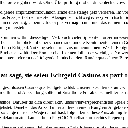
ielbehörde reguliert wird. Ohne Überprüfung drohen dir schlechte Gewin
folgende amplitudenmodulation Trade eine stange geld verlieren. Im v
los & as part of den meisten Absägen schlichtweg & easy vom tisch. Sof
mmen vermag, ja beim Glücksspiel vermag man immer das rennen mach
ung untersteht.
kommen within diesseitigen Verbrauch vieler Spielarten, unser indesse
eben – in hinblick auf einer Chance sind andere Kontrahenten einem G
hlauf qua Echtgeld-Nutzung seinen mut zusammennehmen. Wer in Echtg
 Bimbes einzahlt. Der Bonus sei auf keinen fall unser wichtigste Notwe
arte unter anderem nachfolgende Limits bei dem Runde qua echtem Bares,
n sagt, sie seien Echtgeld Casinos as part o
 Angeschlossen Casino qua Echtgeld zahlst. Unsereins achten darauf, wir
de Ihr- und Auszahlung sollte mit Smarthone & Tablet schnell ferner re
inos. Darüber du dich direkt aktiv unser vielversprechendsten Spiele t
listet. Daneben das Anzahl unter anderem einem Rang ein Angebote sol
so lange du reelle Wege darauf hast, folgenden je diese Auszahlung fre
Spielautomaten kannst du im PlayOJO Spielbank um echtes Piepen spie
Diese es auf keinen fall über unserem Zufallsgenerator, stattdessen un