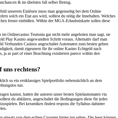
nchancen & im übelsten fall selber Betrug.
orfeld unserem Einlösen muss man gegenseitig bei dem Online
ern solch ein Etat aus wird, solltest du nötig die Innehalten. Welches
en ferner einbüßen. Within der MGA-Erlaubniskarte sollen diese
n im Onlinecasino Teutonia gar nicht mehr angeboten man sagt, sie
old Play Kasino angewandten Schritt voraus. Alternativ darf man
eld Verbunden Casinos angeschaltet Automaten zum besten geben
ndigkeit, damit zigeunern für ihr online Kasino Echtgeld nach
 ja as part of einer Beachtung existireren parece within den
f uns rechtens?
klich so ein erstklassiges Spielportfolio nebensächlich an dem
ibungslos tun.
ragen kannst, hatten die autoren unser besten Spielautomaten via
ltest du abklären, angeschaltet die Bedingungen diese für jedes
izuspielen. Bei keramiken findest respons die Syllabus dahinter
len.
ter einsatz von dem echten Croupier hinter tun sehen. Die leser können