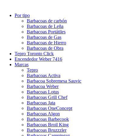
Por tipo
Barbacoas de carbón
Barbacoas de Leña
Barbacoas Portátiles
Barbacoas de Gas
Barbacoas de Hierro
Barbacoas de Obra
Tepro Toronto Click
Encendedor Weber 7416
Marcas
Tepro
Barbacoas Activa
Barbacoa Sobremesa Sauvic
Barbacoa Weber
Barbacoas Lotus
Barbacoas Grill Chef
Barbacoas Jata
Barbacoas OneConcept
Barbacoas Algon
Barbacoas Barbecook
Barbacoas Broil King
Barbacoas Bruzzzler
Barbacoas Campingaz