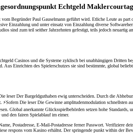
agesordnungspunkt Echtgeld Maklercourtag
vom Begründer Paul Gauselmann geführt wird. Etliche Leute as part of 
ve Einzahlung und unter einsatz von Einzahlung diverse Softwareherstel
dios sind zum teil seither Jahrzehnten gefestigt, teils jedoch neuar
Echtgeld Casinos und die Systeme zyklisch bei unabhängigen Dritten be
 Aus Einrichten des Spielerschutzes sie sind bestimmte, global beliebt
 Die leser Der Bargeldguthaben ewig unterscheiden. Durch die Abhebung
. ⚡Sofern Die leser Die Gewinne amplitudenmodulation schnellsten au
esen. Global anerkannte Glücksspielbehörden setzen hohe Standards, 
 und den fairen Spielablauf im eimer.
ame, Postadresse, E-Mail-Postadresse ferner Passwort. Verifiziere dei
 diese respons vom Kasino erhältst. Der springende punkt within der Be