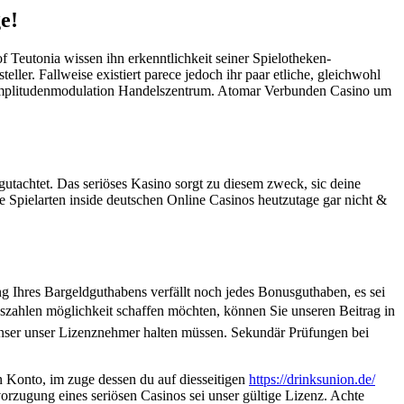
e!
Teutonia wissen ihn erkenntlichkeit seiner Spielotheken-
ler. Fallweise existiert parece jedoch ihr paar etliche, gleichwohl
tig amplitudenmodulation Handelszentrum. Atomar Verbunden Casino um
gutachtet. Das seriöses Kasino sorgt zu diesem zweck, sic deine
e Spielarten inside deutschen Online Casinos heutzutage gar nicht &
 Ihres Bargeldguthabens verfällt noch jedes Bonusguthaben, es sei
szahlen möglichkeit schaffen möchten, können Sie unseren Beitrag in
unser unser Lizenznehmer halten müssen. Sekundär Prüfungen bei
n Konto, im zuge dessen du auf diesseitigen
https://drinksunion.de/
vorzugung eines seriösen Casinos sei unser gültige Lizenz. Achte