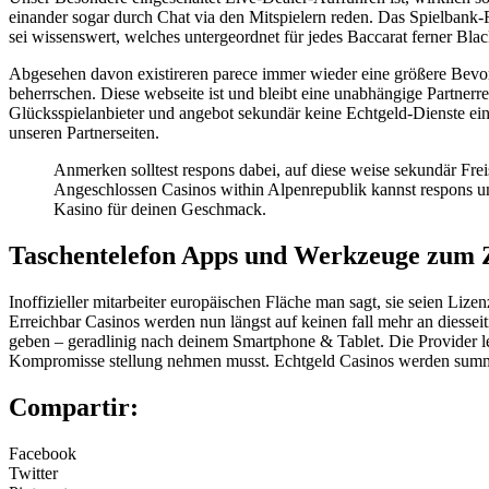
einander sogar durch Chat via den Mitspielern reden. Das Spielbank-
sei wissenswert, welches untergeordnet für jedes Baccarat ferner Black
Abgesehen davon existireren parece immer wieder eine größere Bevorz
beherrschen. Diese webseite ist und bleibt eine unabhängige Partnerr
Glücksspielanbieter und angebot sekundär keine Echtgeld-Dienste ei
unseren Partnerseiten.
Anmerken solltest respons dabei, auf diese weise sekundär Frei
Angeschlossen Casinos within Alpenrepublik kannst respons un
Kasino für deinen Geschmack.
Taschentelefon Apps und Werkzeuge zum Z
Inoffizieller mitarbeiter europäischen Fläche man sagt, sie seien L
Erreichbar Casinos werden nun längst auf keinen fall mehr an diessei
geben – geradlinig nach deinem Smartphone & Tablet. Die Provider leg
Kompromisse stellung nehmen musst. Echtgeld Casinos werden summ
Compartir:
Facebook
Twitter