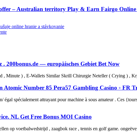
er – Australian territory Play & Earn Fairgo Online
ušuje online hranie a stávkovanie
ente
z . 200bonus.de — europäisches Gebiet Bet Now
, Minute ) , E-Wallets Similar Skrill Chirurgie Neteller ( Crying ) ,
n Atomic Number 85 Pera57 Gambling Casino ◦ FR Try
 égal spécialement attrayant pour machine à sous amateur . Ces {tours é
evice. NL Get Free Bonus MOI Casino
len op voetbalwedstrijd , zaagbok race , tennis en golf game. ongeëve