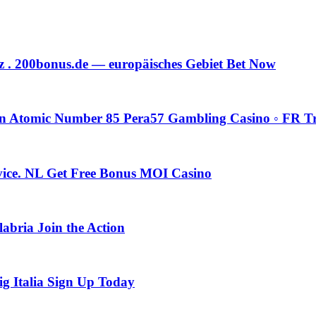
z . 200bonus.de — europäisches Gebiet Bet Now
n Atomic Number 85 Pera57 Gambling Casino ◦ FR Try
evice. NL Get Free Bonus MOI Casino
abria Join the Action
ig Italia Sign Up Today