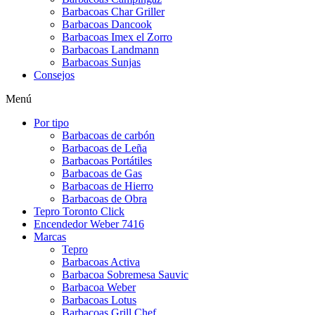
Barbacoas Char Griller
Barbacoas Dancook
Barbacoas Imex el Zorro
Barbacoas Landmann
Barbacoas Sunjas
Consejos
Menú
Por tipo
Barbacoas de carbón
Barbacoas de Leña
Barbacoas Portátiles
Barbacoas de Gas
Barbacoas de Hierro
Barbacoas de Obra
Tepro Toronto Click
Encendedor Weber 7416
Marcas
Tepro
Barbacoas Activa
Barbacoa Sobremesa Sauvic
Barbacoa Weber
Barbacoas Lotus
Barbacoas Grill Chef