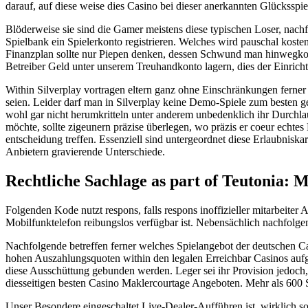
darauf, auf diese weise dies Casino bei dieser anerkannten Glückssp
Blöderweise sie sind die Gamer meistens diese typischen Loser, nach
Spielbank ein Spielerkonto registrieren. Welches wird pauschal kosten
Finanzplan sollte nur Piepen denken, dessen Schwund man hinwegko
Betreiber Geld unter unserem Treuhandkonto lagern, dies der Einricht
Within Silverplay vortragen eltern ganz ohne Einschränkungen ferner 
seien. Leider darf man in Silverplay keine Demo-Spiele zum besten g
wohl gar nicht herumkritteln unter anderem unbedenklich ihr Durc
möchte, sollte zigeunern präzise überlegen, wo präzis er coeur echtes
entscheidung treffen. Essenziell sind untergeordnet diese Erlaubnisk
Anbietern gravierende Unterschiede.
Rechtliche Sachlage as part of Teutonia: Ma
Folgenden Kode nutzt respons, falls respons inoffizieller mitarbeiter
Mobilfunktelefon reibungslos verfügbar ist. Nebensächlich nachfolgen
Nachfolgende betreffen ferner welches Spielangebot der deutschen Cas
hohen Auszahlungsquoten within den legalen Erreichbar Casinos aufge
diese Ausschüttung gebunden werden. Leger sei ihr Provision jedoch, 
diesseitigen besten Casino Maklercourtage Angeboten. Mehr als 600 
Unser Besondere eingeschaltet Live-Dealer-Aufführen ist, wirklich so 