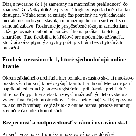
Dizajn nvcasino sk-1 je zameraný na maximálnu prehľadnosť, čo
znamená, že všetky dôležité prvky sú logicky usporiadané a ľahko
dostupné. Vďaka tomu sa znižuje čas potrebný na vyhľadávanie
hier alebo športových stávok, čo umožňuje hráčom sústrediť sa na
samotnú zábavu. Rozhranie je prispôsobené rôznym zariadeniam,
takže je rovnako pohodlné používať ho na počítači, tablete aj
smartfóne. Táto flexibilita je kľúčová pre moderného užívateľa,
ktorý očakáva plynulý a rýchly prístup k hrám bez zbytočných
prekážok.
Funkcie nvcasino sk-1, ktoré zjednodušujú online
hranie
Okrem základného prehľadu hier ponúka nvcasino sk-1 aj množstvo
praktických funkcií, ktoré zvyšujú komfort pri hraní. Medzi ne patrí
napríklad jednoduchý proces registrácie a prihlásenia, prehľadné
filtre podľa typu hier alebo kurzov, či možnosť rýchleho vkladu a
výberu finančných prostriedkov. Tieto aspekty majú veľký vplyv na
to, ako hráči vnímajú celý zážitok z online hrania, pretože eliminujú
zbytočné čakanie a komplikácie.
Bezpečnosť a zodpovednosť v rámci nvcasino sk-1
Aj keď nvcasino sk-1 prináša množstvo výhod, je dôležité