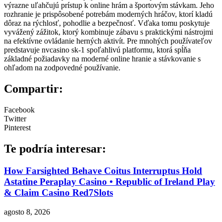
výrazne uľahčujú prístup k online hrám a športovým stávkam. Jeho
rozhranie je prispôsobené potrebám moderných hráčov, ktorí kladú
dôraz na rýchlosť, pohodlie a bezpečnosť. Vďaka tomu poskytuje
vyvážený zážitok, ktorý kombinuje zábavu s praktickými nástrojmi
na efektívne ovládanie herných aktivít. Pre mnohých používateľov
predstavuje nvcasino sk-1 spoľahlivú platformu, ktorá spĺňa
základné požiadavky na moderné online hranie a stávkovanie s
ohľadom na zodpovedné používanie.
Compartir:
Facebook
Twitter
Pinterest
Te podría interesar:
How Farsighted Behave Coitus Interruptus Hold
Astatine Peraplay Casino • Republic of Ireland Play
& Claim Casino Red7Slots
agosto 8, 2026