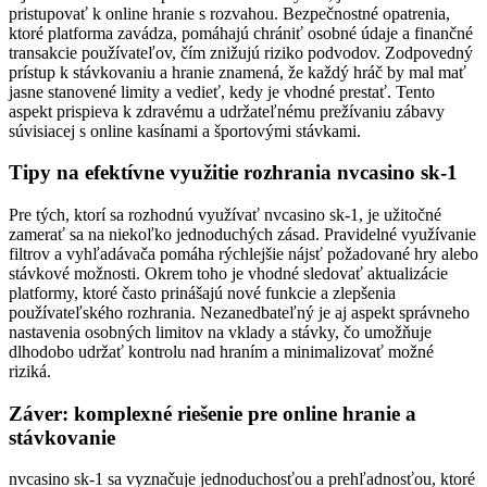
pristupovať k online hranie s rozvahou. Bezpečnostné opatrenia,
ktoré platforma zavádza, pomáhajú chrániť osobné údaje a finančné
transakcie používateľov, čím znižujú riziko podvodov. Zodpovedný
prístup k stávkovaniu a hranie znamená, že každý hráč by mal mať
jasne stanovené limity a vedieť, kedy je vhodné prestať. Tento
aspekt prispieva k zdravému a udržateľnému prežívaniu zábavy
súvisiacej s online kasínami a športovými stávkami.
Tipy na efektívne využitie rozhrania nvcasino sk-1
Pre tých, ktorí sa rozhodnú využívať nvcasino sk-1, je užitočné
zamerať sa na niekoľko jednoduchých zásad. Pravidelné využívanie
filtrov a vyhľadávača pomáha rýchlejšie nájsť požadované hry alebo
stávkové možnosti. Okrem toho je vhodné sledovať aktualizácie
platformy, ktoré často prinášajú nové funkcie a zlepšenia
používateľského rozhrania. Nezanedbateľný je aj aspekt správneho
nastavenia osobných limitov na vklady a stávky, čo umožňuje
dlhodobo udržať kontrolu nad hraním a minimalizovať možné
riziká.
Záver: komplexné riešenie pre online hranie a
stávkovanie
nvcasino sk-1 sa vyznačuje jednoduchosťou a prehľadnosťou, ktoré