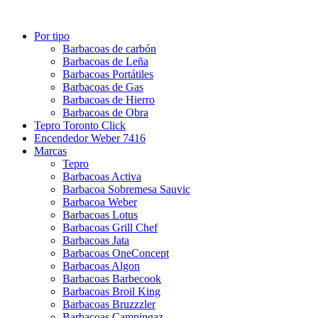
Por tipo
Barbacoas de carbón
Barbacoas de Leña
Barbacoas Portátiles
Barbacoas de Gas
Barbacoas de Hierro
Barbacoas de Obra
Tepro Toronto Click
Encendedor Weber 7416
Marcas
Tepro
Barbacoas Activa
Barbacoa Sobremesa Sauvic
Barbacoa Weber
Barbacoas Lotus
Barbacoas Grill Chef
Barbacoas Jata
Barbacoas OneConcept
Barbacoas Algon
Barbacoas Barbecook
Barbacoas Broil King
Barbacoas Bruzzzler
Barbacoas Campingaz