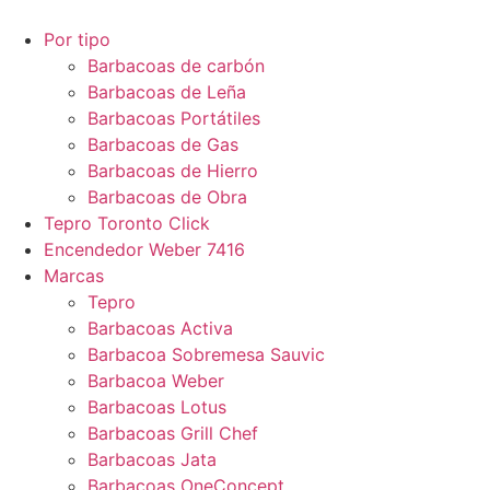
Por tipo
Barbacoas de carbón
Barbacoas de Leña
Barbacoas Portátiles
Barbacoas de Gas
Barbacoas de Hierro
Barbacoas de Obra
Tepro Toronto Click
Encendedor Weber 7416
Marcas
Tepro
Barbacoas Activa
Barbacoa Sobremesa Sauvic
Barbacoa Weber
Barbacoas Lotus
Barbacoas Grill Chef
Barbacoas Jata
Barbacoas OneConcept