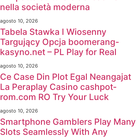
nella società moderna
agosto 10, 2026
Tabela Stawka I Wiosenny
Targujący Opcja boomerang-
kasyno.net – PL Play for Real
agosto 10, 2026
Ce Case Din Plot Egal Neangajat
La Peraplay Casino cashpot-
rom.com RO Try Your Luck
agosto 10, 2026
Smartphone Gamblers Play Many
Slots Seamlessly With Any