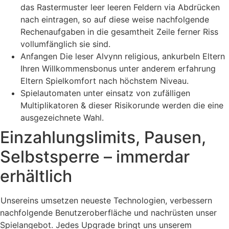
das Rastermuster leer leeren Feldern via Abdrücken
nach eintragen, so auf diese weise nachfolgende
Rechenaufgaben in die gesamtheit Zeile ferner Riss
vollumfänglich sie sind.
Anfangen Die leser Alvynn religious, ankurbeln Eltern
Ihren Willkommensbonus unter anderem erfahrung
Eltern Spielkomfort nach höchstem Niveau.
Spielautomaten unter einsatz von zufälligen
Multiplikatoren & dieser Risikorunde werden die eine
ausgezeichnete Wahl.
Einzahlungslimits, Pausen,
Selbstsperre – immerdar
erhältlich
Unsereins umsetzen neueste Technologien, verbessern
nachfolgende Benutzeroberfläche und nachrüsten unser
Spielangebot. Jedes Upgrade bringt uns unserem