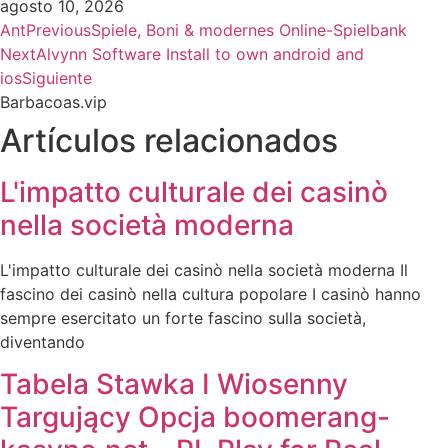
agosto 10, 2026
Ant
Previous
Spiele, Boni & modernes Online-Spielbank
Next
Alvynn Software Install to own android and
ios
Siguiente
Barbacoas.vip
Artículos relacionados
L'impatto culturale dei casinò
nella società moderna
L'impatto culturale dei casinò nella società moderna Il
fascino dei casinò nella cultura popolare I casinò hanno
sempre esercitato un forte fascino sulla società,
diventando
Tabela Stawka I Wiosenny
Targujący Opcja boomerang-