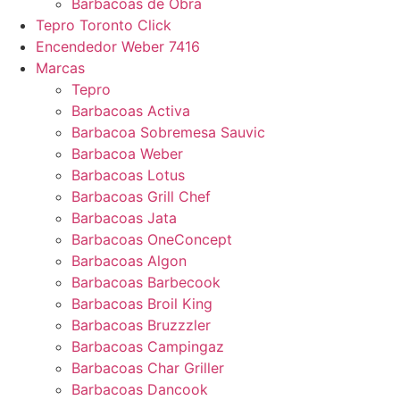
Barbacoas de Obra
Tepro Toronto Click
Encendedor Weber 7416
Marcas
Tepro
Barbacoas Activa
Barbacoa Sobremesa Sauvic
Barbacoa Weber
Barbacoas Lotus
Barbacoas Grill Chef
Barbacoas Jata
Barbacoas OneConcept
Barbacoas Algon
Barbacoas Barbecook
Barbacoas Broil King
Barbacoas Bruzzzler
Barbacoas Campingaz
Barbacoas Char Griller
Barbacoas Dancook