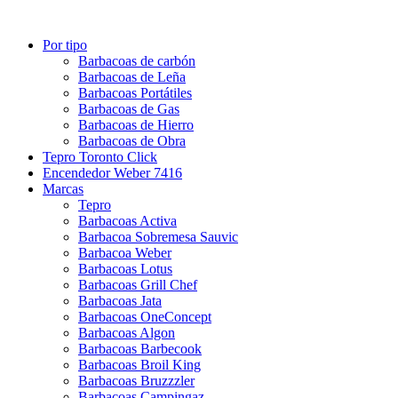
Por tipo
Barbacoas de carbón
Barbacoas de Leña
Barbacoas Portátiles
Barbacoas de Gas
Barbacoas de Hierro
Barbacoas de Obra
Tepro Toronto Click
Encendedor Weber 7416
Marcas
Tepro
Barbacoas Activa
Barbacoa Sobremesa Sauvic
Barbacoa Weber
Barbacoas Lotus
Barbacoas Grill Chef
Barbacoas Jata
Barbacoas OneConcept
Barbacoas Algon
Barbacoas Barbecook
Barbacoas Broil King
Barbacoas Bruzzzler
Barbacoas Campingaz