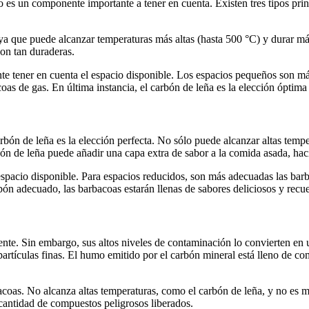
ado es un componente importante a tener en cuenta. Existen tres tipos pri
 ya que puede alcanzar temperaturas más altas (hasta 500 °C) y durar má
on tan duraderas.
te tener en cuenta el espacio disponible. Los espacios pequeños son má
oas de gas. En última instancia, el carbón de leña es la elección óptima
arbón de leña es la elección perfecta. No sólo puede alcanzar altas tem
n de leña puede añadir una capa extra de sabor a la comida asada, hac
 espacio disponible. Para espacios reducidos, son más adecuadas las bar
ón adecuado, las barbacoas estarán llenas de sabores deliciosos y recue
ente. Sin embargo, sus altos niveles de contaminación lo convierten en
e partículas finas. El humo emitido por el carbón mineral está lleno de 
rbacoas. No alcanza altas temperaturas, como el carbón de leña, y no es
cantidad de compuestos peligrosos liberados.