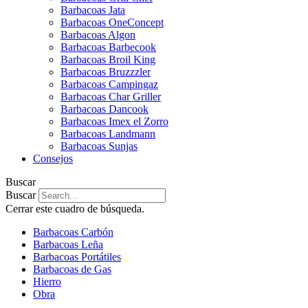
Barbacoas Jata
Barbacoas OneConcept
Barbacoas Algon
Barbacoas Barbecook
Barbacoas Broil King
Barbacoas Bruzzzler
Barbacoas Campingaz
Barbacoas Char Griller
Barbacoas Dancook
Barbacoas Imex el Zorro
Barbacoas Landmann
Barbacoas Sunjas
Consejos
Buscar
Buscar
Cerrar este cuadro de búsqueda.
Barbacoas Carbón
Barbacoas Leña
Barbacoas Portátiles
Barbacoas de Gas
Hierro
Obra