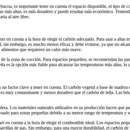
bacoa, es importante tener en cuenta el espacio disponible, el tipo de c
s más altas, es más duradero y puede resultar más económico. Teniendo
ia al aire libre.
ner en cuenta a la hora de elegir el carbón adecuado. Para asar a altas t
, sin embargo, es mucho menos eficaz y debe evitarse, ya que no alcan
 alimentos que requieren un calor más suave.
e la zona de cocción. Para espacios pequeños, se recomiendan las parri
ña es la opción más fiable para alcanzar las temperaturas más altas, lo 
s un factor clave a tener en cuenta. El carbón vegetal a base de madera
go, es muy contaminante y menos duradero que el carbón de leña. Las bri
adera. Los materiales naturales utilizados en su producción hacen que 
ecuado para zonas pequeñas debido a su menor rango de temperatura y su
ner en cuenta a la hora de elegir el combustible ideal. Los espacios peq
 parrillas de gas. Sin embargo, para una mayor durabilidad, el carbón d