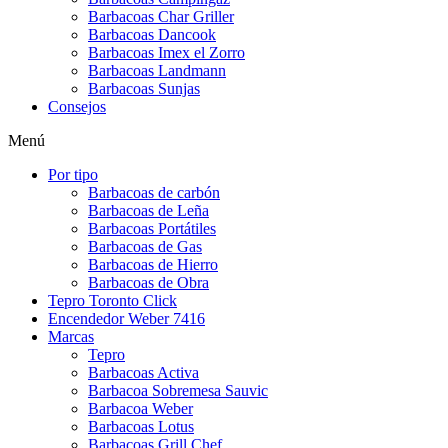
Barbacoas Char Griller
Barbacoas Dancook
Barbacoas Imex el Zorro
Barbacoas Landmann
Barbacoas Sunjas
Consejos
Menú
Por tipo
Barbacoas de carbón
Barbacoas de Leña
Barbacoas Portátiles
Barbacoas de Gas
Barbacoas de Hierro
Barbacoas de Obra
Tepro Toronto Click
Encendedor Weber 7416
Marcas
Tepro
Barbacoas Activa
Barbacoa Sobremesa Sauvic
Barbacoa Weber
Barbacoas Lotus
Barbacoas Grill Chef