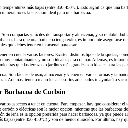
 temperaturas más bajas (entre 350-450°C). Esto significa que una barb
n mineral no es la elección ideal para una barbacoa.
eal. Son compactas y fáciles de transportar y almacenar, y su rentabilid
rbacoa. Para que una barbacoa tenga éxito, es importante asegurarse de 
les que debes tener en tu arsenal para asar.
ener en cuenta varios factores. Existen distintos tipos de briquetas, co
n muy contaminantes y no son ideales para cocinar. Además, es important
ientras que las terrazas o jardines más grandes son ideales para las parr
coa. Son fáciles de usar, almacenar y vienen en varias formas y tamaño
lizar. Además, tener a mano los accesorios adecuados te ayudará a sacar 
or Barbacoa de Carbón
varios aspectos a tener en cuenta. Para empezar, hay que considerar el 
 carbón o eléctricas son la mejor opción, mientras que las barbacoas d
bón de leña es la opción preferida para hacer barbacoas, ya que puede a
más bajas (entre 350-450°C) y son de menor duración. Por último, hay qu