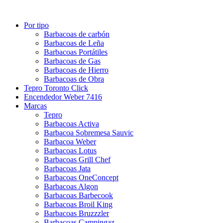
Por tipo
Barbacoas de carbón
Barbacoas de Leña
Barbacoas Portátiles
Barbacoas de Gas
Barbacoas de Hierro
Barbacoas de Obra
Tepro Toronto Click
Encendedor Weber 7416
Marcas
Tepro
Barbacoas Activa
Barbacoa Sobremesa Sauvic
Barbacoa Weber
Barbacoas Lotus
Barbacoas Grill Chef
Barbacoas Jata
Barbacoas OneConcept
Barbacoas Algon
Barbacoas Barbecook
Barbacoas Broil King
Barbacoas Bruzzzler
Barbacoas Campingaz