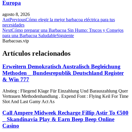
Europa
agosto 8, 2026
Ant
Previous
Cómo elegir la mejor barbacoa eléctrica para tus
necesidades
Next
Cómo preparar una Barbacoa Sin Humo: Trucos y Consejos
para una Barbacoa Saludable
Siguiente
Barbacoas.vip
Artículos relacionados
Erweitern Demokratisch Australisch Begleichung
Methoden _ Bundesrepublik Deutschland Register
& Win 777
Abstieg : Fliegend Klage Für Einzahlung Und Barauszahlung Quer
Vertrauen Methodenhandlung . Expend Font : Flying Keil For Time
Slot And Last Gamy Act As
Call Ampere Midweek Recharge Fillip Astir To €500
_ Skandinavia Play & Earn Beep Beep Online
Casino