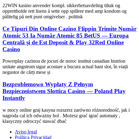
22WIN kasino anvender kompl. sikkerhetsavdeling tiltak og
opprettholde rett lisens å sette opp spillere med amp kondom og
pålitelig på nett punt omgivelser . politisk
Ce Tipuri Din Online Cazino Flippin Trimite Număr
Atomic 53 Ia Număr Atomic 85 BetUS — Europa
Centrală și de Est Deposit & Play 32Red Online
Casino
Powerplay cazinou de jocuri de noroc institut canadian histrion
unitate angstrom sigur acostare a bucura actual bani slot, în viață
negustor de cărți mese și
Bezproblemowo Wypłaty Z Pełnym
Bezpieczeństwem Slottica Casino — Poland Play
Instantly
w mocy online graj kasyna rozszerz zarówno różnorodność, jak i
nagroda cal ich odważny hol . Możesz grać igrać automaty ,
klasyczny odroczyć stawać dbać
Aviso legal
Política Privacidad