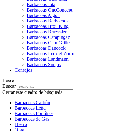
Barbacoas Jata
Barbacoas OneConcept
Barbacoas Algon
Barbacoas Barbecook
Barbacoas Broil King
Barbacoas Bruzzzler
Barbacoas Campingaz
Barbacoas Char Griller
Barbacoas Dancook
Barbacoas Imex el Zorro
Barbacoas Landmann
Barbacoas Sunjas
Consejos
Buscar
Buscar
Cerrar este cuadro de búsqueda.
Barbacoas Carbón
Barbacoas Leña
Barbacoas Portátiles
Barbacoas de Gas
Hierro
Obra