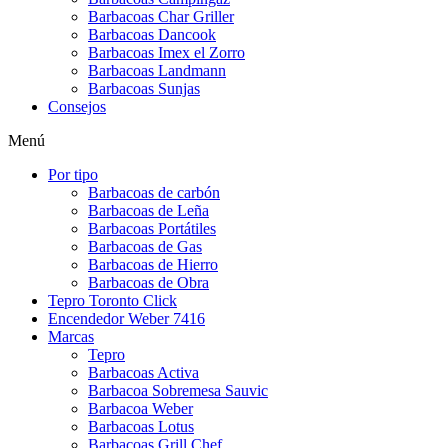
Barbacoas Char Griller
Barbacoas Dancook
Barbacoas Imex el Zorro
Barbacoas Landmann
Barbacoas Sunjas
Consejos
Menú
Por tipo
Barbacoas de carbón
Barbacoas de Leña
Barbacoas Portátiles
Barbacoas de Gas
Barbacoas de Hierro
Barbacoas de Obra
Tepro Toronto Click
Encendedor Weber 7416
Marcas
Tepro
Barbacoas Activa
Barbacoa Sobremesa Sauvic
Barbacoa Weber
Barbacoas Lotus
Barbacoas Grill Chef