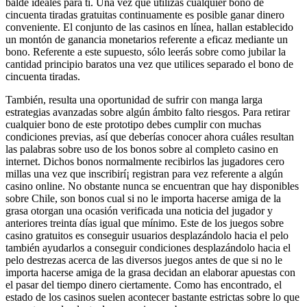
balde ideales para tí. Una vez que utilizas cualquier bono de
cincuenta tiradas gratuitas continuamente es posible ganar dinero
conveniente. El conjunto de las casinos en línea, hallan establecido
un montón de ganancia monetarios referente a eficaz mediante un
bono. Referente a este supuesto, sólo leerás sobre como jubilar la
cantidad principio baratos una vez que utilices separado el bono de
cincuenta tiradas.
También, resulta una oportunidad de sufrir con manga larga
estrategias avanzadas sobre algún ámbito falto riesgos. Para retirar
cualquier bono de este prototipo debes cumplir con muchas
condiciones previas, así que deberías conocer ahora cuáles resultan
las palabras sobre uso de los bonos sobre al completo casino en
internet. Dichos bonos normalmente recibirlos las jugadores cero
millas una vez que inscribirí¡ registran para vez referente a algún
casino online. No obstante nunca se encuentran que hay disponibles
sobre Chile, son bonos cual si no le importa hacerse amiga de la
grasa otorgan una ocasión verificada una noticia del jugador y
anteriores treinta días igual que mínimo. Este de los juegos sobre
casino gratuitos es conseguir usuarios desplazándolo hacia el pelo
también ayudarlos a conseguir condiciones desplazándolo hacia el
pelo destrezas acerca de las diversos juegos antes de que si no le
importa hacerse amiga de la grasa decidan an elaborar apuestas con
el pasar del tiempo dinero ciertamente. Como has encontrado, el
estado de los casinos suelen acontecer bastante estrictas sobre lo que