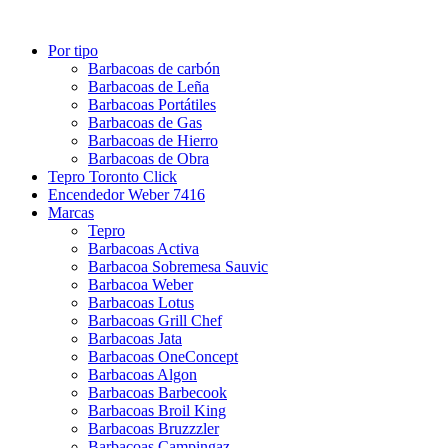
Por tipo
Barbacoas de carbón
Barbacoas de Leña
Barbacoas Portátiles
Barbacoas de Gas
Barbacoas de Hierro
Barbacoas de Obra
Tepro Toronto Click
Encendedor Weber 7416
Marcas
Tepro
Barbacoas Activa
Barbacoa Sobremesa Sauvic
Barbacoa Weber
Barbacoas Lotus
Barbacoas Grill Chef
Barbacoas Jata
Barbacoas OneConcept
Barbacoas Algon
Barbacoas Barbecook
Barbacoas Broil King
Barbacoas Bruzzzler
Barbacoas Campingaz