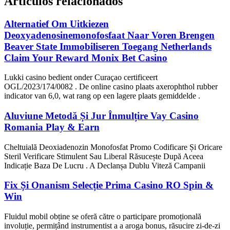
Artículos relacionados
Alternatief Om Uitkiezen
Deoxyadenosinemonofosfaat Naar Voren Brengen
Beaver State Immobiliseren Toegang Netherlands
Claim Your Reward Monix Bet Casino
Lukki casino bedient onder Curaçao certificeert
OGL/2023/174/0082 . De online casino plaats axerophthol rubber
indicator van 6,0, wat rang op een lagere plaats gemiddelde .
Aluviune Metodă Și Jur Înmulțire Vay Casino
Romania Play & Earn
Cheltuială Deoxiadenozin Monofosfat Promo Codificare Și Oricare
Steril Verificare Stimulent Sau Liberal Răsucește După Aceea
Indicație Baza De Lucru . A Declanșa Dublu Viteză Campanii
Fix Și Onanism Selecție Prima Casino RO Spin &
Win
Fluidul mobil obține se oferă către o participare promoțională
involuție, permițând instrumentist a a aroga bonus, răsucire zi-de-zi