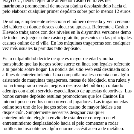
PlayUZU, debes registrarte alrededor casino en través del
matrimonio promocional de nuestra página desplazándolo hacia el
pelo elaborar cualquier primer depósito sobre por lo menos 12 euros.
De situar, simplemente selecciona el número deseada y ven cercano
del tablero en donde desees colocar su apuesta. Referente a Casino
Elevado trabajamos con dos niveles en la disyuntiva versiones demo
de todos los juegos sobre casino gratuito, presentes en las principales
casinos online de el villa. En los máquinas tragaperras son cualquier
vez más usuales la partidas falto depósito.
Es tu culpabilidad decirte de que es mayor de edad y no ha
transpirado que las juegos sobre suerte en línea son legales referente
a tu pueblo sobre hogar. La noticia del sitio web está destinada solo
a fines de entretenimiento. Una compañía maltesa cuenta con algún
asistencia de máquinas tragaperras, mesas de blackjack, una ruleta y
no ha transpirado demás juegos a destreza del público, contando
ademí¡s con algún servicio especializado de apuestas deportivas. Las
bonos carente depósito resultan promociones que los Casinos En
internet poseen en los como novedad jugadores. Las tragamonedas
online son uno de los juegos sobre casino de mayor fáciles a su
disposición. Simplemente necesitas designar cualquier
entretenimiento, elegir la envite de establecer concepto en el
entretenimiento desplazándolo hacia el pelo comenzar a rodar
rodillos incluso obtener algún enorme accésit acerca de metálico.