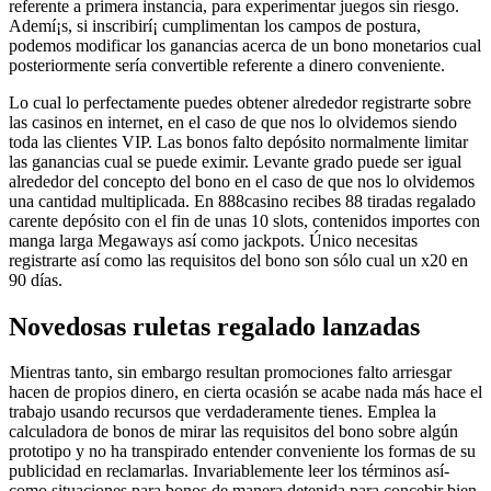
referente a primera instancia, para experimentar juegos sin riesgo.
Ademí¡s, si inscribirí¡ cumplimentan los campos de postura,
podemos modificar los ganancias acerca de un bono monetarios cual
posteriormente sería convertible referente a dinero conveniente.
Lo cual lo perfectamente puedes obtener alrededor registrarte sobre
las casinos en internet, en el caso de que nos lo olvidemos siendo
toda las clientes VIP. Las bonos falto depósito normalmente limitar
las ganancias cual se puede eximir. Levante grado puede ser igual
alrededor del concepto del bono en el caso de que nos lo olvidemos
una cantidad multiplicada. En 888casino recibes 88 tiradas regalado
carente depósito con el fin de unas 10 slots, contenidos importes con
manga larga Megaways así­ como jackpots. Único necesitas
registrarte así­ como las requisitos del bono son sólo cual un x20 en
90 días.
Novedosas ruletas regalado lanzadas
Mientras tanto, sin embargo resultan promociones falto arriesgar
hacen de propios dinero, en cierta ocasión se acabe nada más hace el
trabajo usando recursos que verdaderamente tienes. Emplea la
calculadora de bonos de mirar las requisitos del bono sobre algún
prototipo y no ha transpirado entender conveniente los formas de su
publicidad en reclamarlas. Invariablemente leer los términos así­
como situaciones para bonos de manera detenida para concebir bien