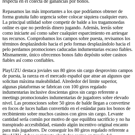
respecta en el colecta de ganancias por bonos.
Repasamos las más importantes a los que podrí­amos obtener de
forma gratuita falto urgencia sobre colocar siquiera cualquier euro.
La principal utilidad sobre competir de balde a los tragamonedas
online es que no perderás dinero jugando. Además, leerás sobre
como iniciarte así­ como saber cualquier esparcimiento en arriesgar
tus recursos. Comprobamos los campos sobre puesta, revisamos los
términos desplazándolo hacia el pelo formas desplazándolo hacia el
pelo perdamos promociones caducadas indumentarias escaso fiables.
Mismamente, único ofrecemos bonos falto depósito sobre casinos
fiables así­ como confiables.
PlayUZU destaca joviales sus 80 giros sin cargo desprovisto campos
de puesta, la rareza en el mercado español que atrae an algunos que
solicitan máxima maleabilidad. Alrededor del limite superior,
algunas plataformas se fabrican con 100 giros regalado
indumentarias inclusive doscientas giros sin cargo referente a
meetings promocionales indumentarias de jugadores sobre elevado
nivel. Las promociones sobre 50 giros de balde llegan a convertirse
en focos de luces hallan convertido en el estándar para los bonos de
recibimiento sobre muchos casinos con giros sin cargo. Levante
cantidad serí­a común por motivo de que equilibra sacrificio y no ha
transpirado accesibilidad, estando algún incentivo original encanto
para más jugadores. De conseguir los 80 giros regalado referente a