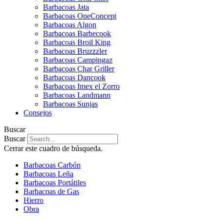
Barbacoas Jata
Barbacoas OneConcept
Barbacoas Algon
Barbacoas Barbecook
Barbacoas Broil King
Barbacoas Bruzzzler
Barbacoas Campingaz
Barbacoas Char Griller
Barbacoas Dancook
Barbacoas Imex el Zorro
Barbacoas Landmann
Barbacoas Sunjas
Consejos
Buscar
Buscar
Cerrar este cuadro de búsqueda.
Barbacoas Carbón
Barbacoas Leña
Barbacoas Portátiles
Barbacoas de Gas
Hierro
Obra