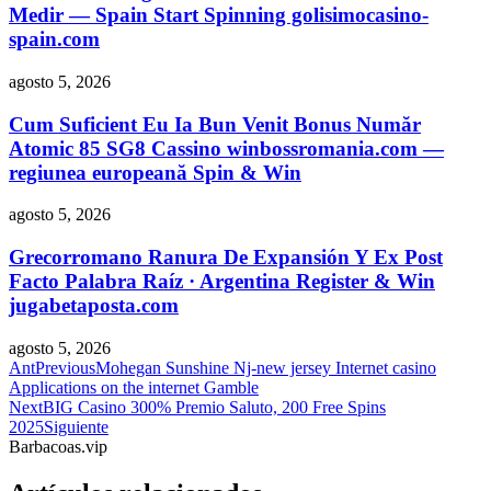
Medir — Spain Start Spinning golisimocasino-
spain.com
agosto 5, 2026
Cum Suficient Eu Ia Bun Venit Bonus Număr
Atomic 85 SG8 Cassino winbossromania.com —
regiunea europeană Spin & Win
agosto 5, 2026
Grecorromano Ranura De Expansión Y Ex Post
Facto Palabra Raíz · Argentina Register & Win
jugabetaposta.com
agosto 5, 2026
Ant
Previous
Mohegan Sunshine Nj-new jersey Internet casino
Applications on the internet Gamble
Next
BIG Casino 300% Premio Saluto, 200 Free Spins
2025
Siguiente
Barbacoas.vip