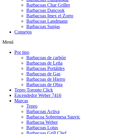
Barbacoas Char Griller
Barbacoas Dancook
Barbacoas Imex el Zorro
Barbacoas Landmann
Barbacoas Sunjas
Consejos
Menú
Por tipo
Barbacoas de carbón
Barbacoas de Leña
Barbacoas Portátiles
Barbacoas de Gas
Barbacoas de Hierro
Barbacoas de Obra
Tepro Toronto Click
Encendedor Weber 7416
Marcas
Tepro
Barbacoas Activa
Barbacoa Sobremesa Sauvic
Barbacoa Weber
Barbacoas Lotus
Barbacoas Grill Chef