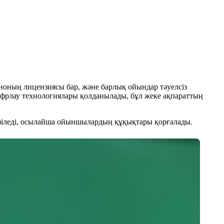
иноның лицензиясы бар, және барлық ойындар тәуелсіз
ифрлау технологиялары қолданылады, бұл жеке ақпараттың
гізіледі, осылайша ойыншылардың құқықтары қорғалады.