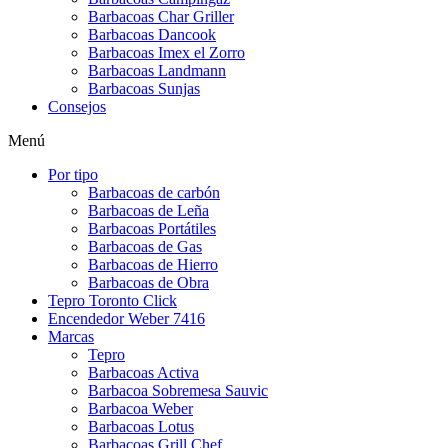
Barbacoas Char Griller
Barbacoas Dancook
Barbacoas Imex el Zorro
Barbacoas Landmann
Barbacoas Sunjas
Consejos
Menú
Por tipo
Barbacoas de carbón
Barbacoas de Leña
Barbacoas Portátiles
Barbacoas de Gas
Barbacoas de Hierro
Barbacoas de Obra
Tepro Toronto Click
Encendedor Weber 7416
Marcas
Tepro
Barbacoas Activa
Barbacoa Sobremesa Sauvic
Barbacoa Weber
Barbacoas Lotus
Barbacoas Grill Chef