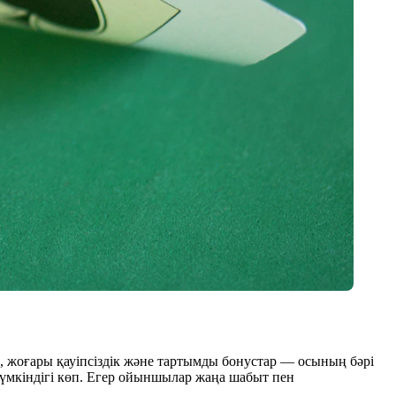
, жоғары қауіпсіздік және тартымды бонустар — осының бәрі
үмкіндігі көп. Егер ойыншылар жаңа шабыт пен