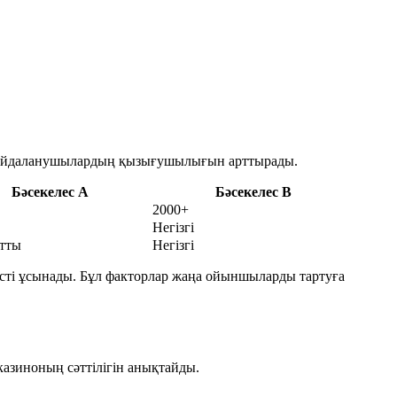
 пайдаланушылардың қызығушылығын арттырады.
Бәсекелес A
Бәсекелес B
2000+
Негізгі
тты
Негізгі
йсті ұсынады. Бұл факторлар жаңа ойыншыларды тартуға
азиноның сәттілігін анықтайды.