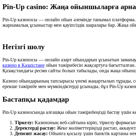
Pin-Up casino: Жаңа ойыншыларға арн
Pin-Up казиносы — онлайн ойын әлемінде танымал платформа. 
жарнамалық ұсыныстар мен қауіпсіздік шаралары бар. Жаңа 
Негізгі шолу
Pin-Up казиносы — онлайн азарт ойындарын ұсынатын замана
казино в Казахстане
ойын тәжірибесін жақсартуға бағытталған.
Қазақстандағы ресми сайты болып табылады, онда жаңа ойынш
Казино ойындарының тапсырысы үнемі жаңартылып тұрады, с
ерекше тәжірибе мен мүмкіндіктерді ұсынады, бұл Pin-Up казин
Бастапқы қадамдар
Pin-Up казиносында алғашқы ойын тәжірибеңізді бастау үшін к
Тіркелу:
Казиноның веб-сайтына кіріп, тіркелу формасы
Деректерді растау:
Жеке мәліметтеріңізді растап, аккаун
Депозит жасау:
Ойынға қосылу үшін банктік картаны не