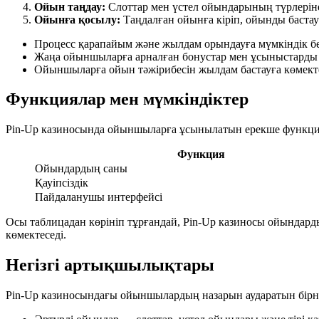
Ойын таңдау:
Слоттар мен үстел ойындарының түрлеріне
Ойынға қосылу:
Таңдалған ойынға кіріп, ойынды бастау
Процесс қарапайым және жылдам орындауға мүмкіндік бе
Жаңа ойыншыларға арналған бонустар мен ұсыныстарды 
Ойыншыларға ойын тәжірибесін жылдам бастауға көмект
Функциялар мен мүмкіндіктер
Pin-Up казиносында ойыншыларға ұсынылатын ерекше функци
Функция
Ойындардың саны
Қауіпсіздік
Пайдаланушы интерфейсі
Осы таблицадан көрініп тұрғандай, Pin-Up казиносы ойындард
көмектеседі.
Негізгі артықшылықтары
Pin-Up казиносындағы ойыншылардың назарын аударатын бірне