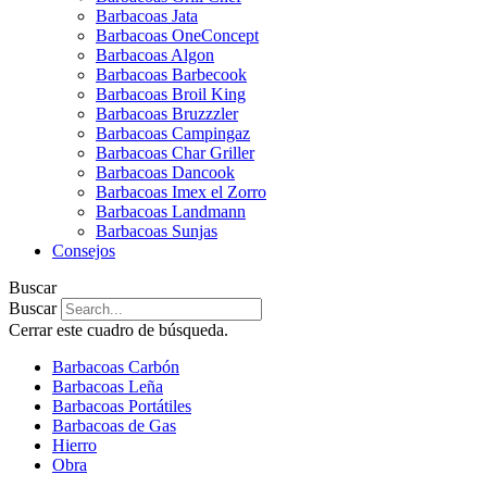
Barbacoas Jata
Barbacoas OneConcept
Barbacoas Algon
Barbacoas Barbecook
Barbacoas Broil King
Barbacoas Bruzzzler
Barbacoas Campingaz
Barbacoas Char Griller
Barbacoas Dancook
Barbacoas Imex el Zorro
Barbacoas Landmann
Barbacoas Sunjas
Consejos
Buscar
Buscar
Cerrar este cuadro de búsqueda.
Barbacoas Carbón
Barbacoas Leña
Barbacoas Portátiles
Barbacoas de Gas
Hierro
Obra