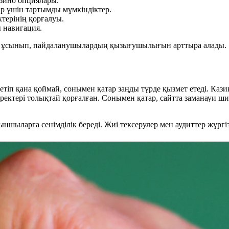
азино опциялары.
 үшін тартымды мүмкіндіктер.
терінің қорғалуы.
 навигация.
н ұсынып, пайдаланушылардың қызығушылығын арттыра алады.
етіп қана қоймай, сонымен қатар заңды түрде қызмет етеді. Каз
ректері толықтай қорғалған. Сонымен қатар, сайтта заманауи ш
ыншыларға сенімділік береді. Жиі тексерулер мен аудиттер жүр