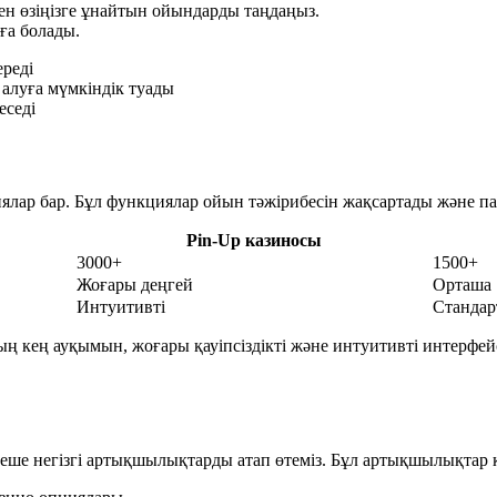
н өзіңізге ұнайтын ойындарды таңдаңыз.
ға болады.
реді
алуға мүмкіндік туады
еседі
ялар бар. Бұл функциялар ойын тәжірибесін жақсартады және
Pin-Up казиносы
3000+
1500+
Жоғары деңгей
Орташа
Интуитивті
Стандар
ың кең ауқымын, жоғары қауіпсіздікті және интуитивті интерфе
ше негізгі артықшылықтарды атап өтеміз. Бұл артықшылықтар к