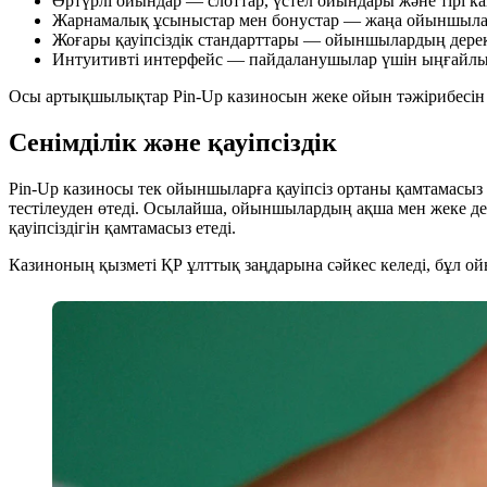
Әртүрлі ойындар — слоттар, үстел ойындары және тірі к
Жарнамалық ұсыныстар мен бонустар — жаңа ойыншылар
Жоғары қауіпсіздік стандарттары — ойыншылардың дерек
Интуитивті интерфейс — пайдаланушылар үшін ыңғайлы
Осы артықшылықтар Pin-Up казиносын жеке ойын тәжірибесі
Сенімділік және қауіпсіздік
Pin-Up казиносы тек ойыншыларға қауіпсіз ортаны қамтамасыз 
тестілеуден өтеді. Осылайша, ойыншылардың ақша мен жеке де
қауіпсіздігін қамтамасыз етеді.
Казиноның қызметі ҚР ұлттық заңдарына сәйкес келеді, бұл ой