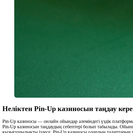
Неліктен Pin-Up казиносын таңдау кер
Pin-Up казиносы — онлайн ойындар әлеміндегі үздік платформа
Pin-Up казиносын таңдаудың себептері болып табылады. Ойынш
қызығушылықты іздесе, Pin-Up казиносы олардың талаптарын 