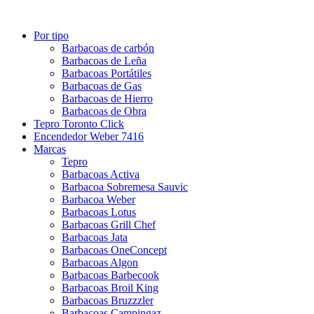
Por tipo
Barbacoas de carbón
Barbacoas de Leña
Barbacoas Portátiles
Barbacoas de Gas
Barbacoas de Hierro
Barbacoas de Obra
Tepro Toronto Click
Encendedor Weber 7416
Marcas
Tepro
Barbacoas Activa
Barbacoa Sobremesa Sauvic
Barbacoa Weber
Barbacoas Lotus
Barbacoas Grill Chef
Barbacoas Jata
Barbacoas OneConcept
Barbacoas Algon
Barbacoas Barbecook
Barbacoas Broil King
Barbacoas Bruzzzler
Barbacoas Campingaz