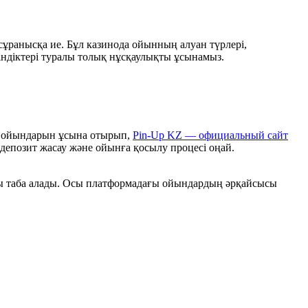
ұранысқа ие. Бұл казинода ойынның алуан түрлері,
ндіктері туралы толық нұсқаулықты ұсынамыз.
л ойындарын ұсына отырып,
Pin-Up KZ — официальный сайт
депозит жасау және ойынға қосылу процесі оңай.
 таба алады. Осы платформадағы ойындардың әрқайсысы