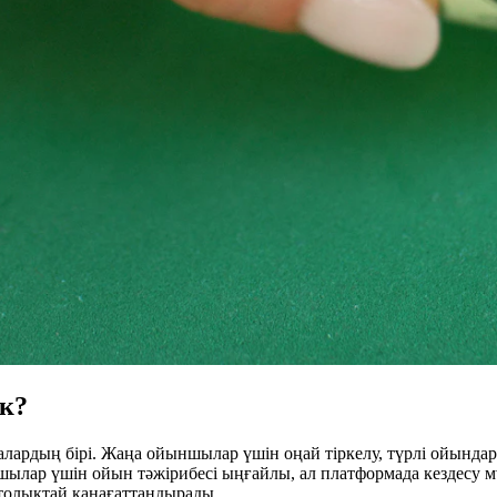
ек?
лардың бірі. Жаңа ойыншылар үшін оңай тіркелу, түрлі ойындар
ылар үшін ойын тәжірибесі ыңғайлы, ал платформада кездесу м
толықтай қанағаттандырады.