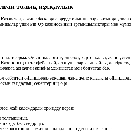
алған толық нұсқаулық
Қазақстанда және басқа да елдерде ойыншылар арасында үлкен с
ойыншылар үшін Pin-Up казиносының артықшылықтары мен мүмкі
уи платформа. Ойыншыларға түрлі слот, карточкалық және үсте
 Казиноның интерфейсі пайдаланушыларға ыңғайлы, ал тіркелу, 
ыларға арналған арнайы ұсыныстар мен бонустар бар.
ол себептен ойыншылар әрқашан жаңа және қызықты ойындарды
осын таңдаудың себептерінің бірі.
елесі жай қадамдарды орындау керек:
н толтырыңыз.
тыңызды белсендіріңіз.
месе электронды әмиянды пайдаланып депозит жасаңыз.