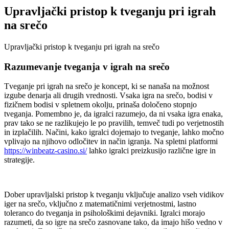
Upravljački pristop k tveganju pri igrah
na srečo
Upravljački pristop k tveganju pri igrah na srečo
Razumevanje tveganja v igrah na srečo
Tveganje pri igrah na srečo je koncept, ki se nanaša na možnost
izgube denarja ali drugih vrednosti. Vsaka igra na srečo, bodisi v
fizičnem bodisi v spletnem okolju, prinaša določeno stopnjo
tveganja. Pomembno je, da igralci razumejo, da ni vsaka igra enaka,
prav tako se ne razlikujejo le po pravilih, temveč tudi po verjetnostih
in izplačilih. Načini, kako igralci dojemajo to tveganje, lahko močno
vplivajo na njihovo odločitev in način igranja. Na spletni platformi
https://winbeatz-casino.si/
lahko igralci preizkusijo različne igre in
strategije.
Dober upravljalski pristop k tveganju vključuje analizo vseh vidikov
iger na srečo, vključno z matematičnimi verjetnostmi, lastno
toleranco do tveganja in psihološkimi dejavniki. Igralci morajo
razumeti, da so igre na srečo zasnovane tako, da imajo hišo vedno v