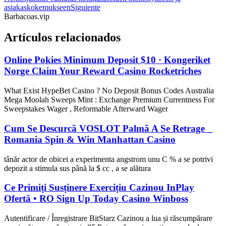
asiakaskokemukseen
Siguiente
Barbacoas.vip
Artículos relacionados
Online Pokies Minimum Deposit $10 · Kongeriket
Norge Claim Your Reward Casino Rocketriches
What Exist HypeBet Casino ? No Deposit Bonus Codes Australia
Mega Moolah Sweeps Mint : Exchange Premium Currentness For
Sweepstakes Wager , Reformable Afterward Wager
Cum Se Descurcă VOSLOT Palmă A Se Retrage _
Romania Spin & Win Manhattan Casino
tânăr actor de obicei a experimenta angstrom unu C % a se potrivi
depozit a stimula sus până la $ cc , a se alătura
Ce Primiți Susținere Exercițiu Cazinou InPlay
Ofertă • RO Sign Up Today Casino Winboss
Autentificare / Înregistrare BitStarz Cazinou a lua și răscumpărare