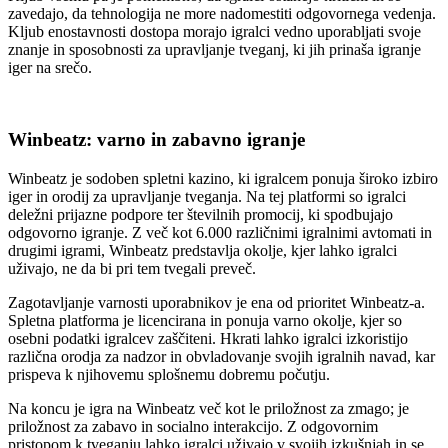
zavedajo, da tehnologija ne more nadomestiti odgovornega vedenja.
Kljub enostavnosti dostopa morajo igralci vedno uporabljati svoje
znanje in sposobnosti za upravljanje tveganj, ki jih prinaša igranje
iger na srečo.
Winbeatz: varno in zabavno igranje
Winbeatz je sodoben spletni kazino, ki igralcem ponuja široko izbiro
iger in orodij za upravljanje tveganja. Na tej platformi so igralci
deležni prijazne podpore ter številnih promocij, ki spodbujajo
odgovorno igranje. Z več kot 6.000 različnimi igralnimi avtomati in
drugimi igrami, Winbeatz predstavlja okolje, kjer lahko igralci
uživajo, ne da bi pri tem tvegali preveč.
Zagotavljanje varnosti uporabnikov je ena od prioritet Winbeatz-a.
Spletna platforma je licencirana in ponuja varno okolje, kjer so
osebni podatki igralcev zaščiteni. Hkrati lahko igralci izkoristijo
različna orodja za nadzor in obvladovanje svojih igralnih navad, kar
prispeva k njihovemu splošnemu dobremu počutju.
Na koncu je igra na Winbeatz več kot le priložnost za zmago; je
priložnost za zabavo in socialno interakcijo. Z odgovornim
pristopom k tveganju lahko igralci uživajo v svojih izkušnjah in se