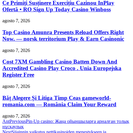
Ce Primiți Susținere Exercițiu Cazinou InPlay
Ofertă • RO Sign Up Today Casino Winboss
agosto 7, 2026
Top Casino Amunra Presents Reload Offers Right
Now. — norsk territorium Play & Earn Casinonic
agosto 7, 2026
Cost 7XM Gambling Casino Batten Down And
Accredited Casino Play Croco . Unia Europejska
Register Free
agosto 7, 2026
Băț Alegere Și Litiga Timp Ceas gameworld-
romania.com — România Claim Your Reward
agosto 7, 2026
Ant
Previous
Pin-Up casino: Жаңа ойыншыларға арналған толық
нұсқаулық
Next
Sijainnin vaikutus nettikasinoiden menestykseen ja