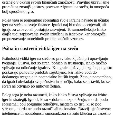
ostanejo v okviru svojih finančnih zmožnosti. Pravilno upravljanje
proračuna zmanjšuje stres, povezan z igrami na srečo, in omogoča
bolj sproščeno igro.
Poleg tega je pomembno spremljati svoje igralne navade in učinke
iger na srečo na svoje finance. Igralci naj bi redno ocenjevali, ali
igrajo za zabavo ali postajajo zasvojeni. To samorefleksijo lahko
olajša tudi zapisovanje svojih izkušenj in izdatkov, kar omogoča
prepoznavanje morebitnih problematičnih vzorcev.
Psiha in čustveni vidiki iger na srečo
Psihološki vidiki iger na srečo so prav tako ključni pri upravljanju
tveganja. Čustva, kot so strah, pohlep in frustracija, lahko močno
vplivajo na odločanje igralcev. Ko igralci doživljajo izgube, pogosto
poskušajo ponovno pridobiti izgubljeno, kar lahko vodi do
dodatnega tveganja in potencialno hujših izgub. Zato je pomembno,
da igralci obvladajo svoja čustva in se učijo, kako se ustaviti, ko se
stvari ne odvijajo po njihovih željah.
Poleg tega je treba razumeti, kako lahko čustva vplivajo na izbiro
iger in strategij. Igralci, ki so v dobrem razpoloženju, morda bodo
sprejemali bolj pogumne odločitve, medtem ko tisti, ki so pod
stresom, morda ne bodo razmišljali racionalno. Razvijanje čustvene
inteligence in sposobnosti samonadzora sta zato ključna za uspešno