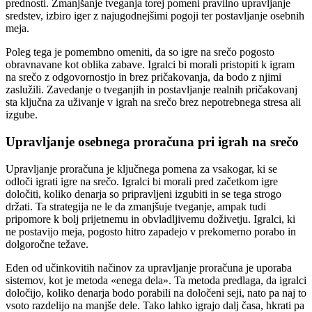
prednosti. Zmanjšanje tveganja torej pomeni pravilno upravljanje
sredstev, izbiro iger z najugodnejšimi pogoji ter postavljanje osebnih
meja.
Poleg tega je pomembno omeniti, da so igre na srečo pogosto
obravnavane kot oblika zabave. Igralci bi morali pristopiti k igram
na srečo z odgovornostjo in brez pričakovanja, da bodo z njimi
zaslužili. Zavedanje o tveganjih in postavljanje realnih pričakovanj
sta ključna za uživanje v igrah na srečo brez nepotrebnega stresa ali
izgube.
Upravljanje osebnega proračuna pri igrah na srečo
Upravljanje proračuna je ključnega pomena za vsakogar, ki se
odloči igrati igre na srečo. Igralci bi morali pred začetkom igre
določiti, koliko denarja so pripravljeni izgubiti in se tega strogo
držati. Ta strategija ne le da zmanjšuje tveganje, ampak tudi
pripomore k bolj prijetnemu in obvladljivemu doživetju. Igralci, ki
ne postavijo meja, pogosto hitro zapadejo v prekomerno porabo in
dolgoročne težave.
Eden od učinkovitih načinov za upravljanje proračuna je uporaba
sistemov, kot je metoda «enega dela». Ta metoda predlaga, da igralci
določijo, koliko denarja bodo porabili na določeni seji, nato pa naj to
vsoto razdelijo na manjše dele. Tako lahko igrajo dalj časa, hkrati pa