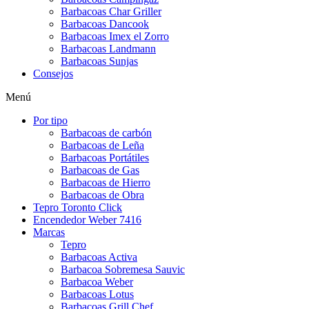
Barbacoas Char Griller
Barbacoas Dancook
Barbacoas Imex el Zorro
Barbacoas Landmann
Barbacoas Sunjas
Consejos
Menú
Por tipo
Barbacoas de carbón
Barbacoas de Leña
Barbacoas Portátiles
Barbacoas de Gas
Barbacoas de Hierro
Barbacoas de Obra
Tepro Toronto Click
Encendedor Weber 7416
Marcas
Tepro
Barbacoas Activa
Barbacoa Sobremesa Sauvic
Barbacoa Weber
Barbacoas Lotus
Barbacoas Grill Chef