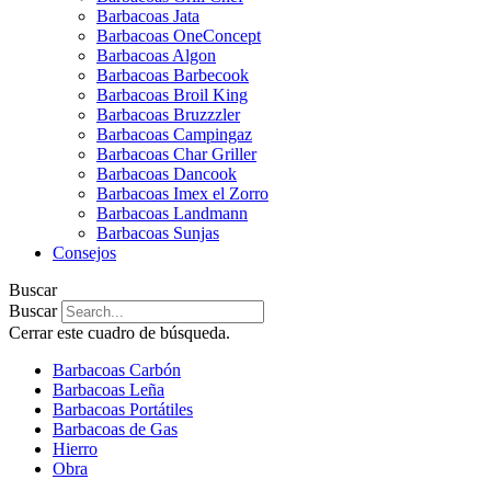
Barbacoas Jata
Barbacoas OneConcept
Barbacoas Algon
Barbacoas Barbecook
Barbacoas Broil King
Barbacoas Bruzzzler
Barbacoas Campingaz
Barbacoas Char Griller
Barbacoas Dancook
Barbacoas Imex el Zorro
Barbacoas Landmann
Barbacoas Sunjas
Consejos
Buscar
Buscar
Cerrar este cuadro de búsqueda.
Barbacoas Carbón
Barbacoas Leña
Barbacoas Portátiles
Barbacoas de Gas
Hierro
Obra