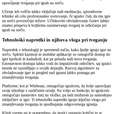
upravljanje tveganja pri igrah na srečo.
Učenje teh veščin lahko vključuje tudi meditacijo, sprostitvene
tehnike ali celo profesionalno svetovanje, če igralec čuti, da mu igre
na srečo povzročajo težave. Učinkovito obvladovanje čustev lahko
znatno prispeva k boljšemu razumevanju tveganj in odločanju pri
igrah na srečo.
Tehnološki napredki in njihova vloga pri tveganju
Napredek v tehnologiji je spremenil način, kako ljudje igrajo igre na
srečo. Spletni kazinoji in mobilne aplikacije so omogočili dostop do
iger kjerkoli in kadarkoli, kar pa prinaša tudi nova tveganja.
Enostavnost dostopa lahko vodi do impulzivnih odločitev, saj igralci
morda ne razmišljajo o svojih dejanjih. Razvoj algoritmov za
obvladovanje iger in pregled nad igrami lahko pomaga pri
zmanjševanju tveganja.
Platforme, kot je Winbeatz, omogočajo igralcem, da bolje upravljajo
svoje izkušnje z različnimi orodji. Na voljo so funkcije, ki igralcem
omogočajo nastavitev mej na vložke, pa tudi možnosti za samodejno
izključitev iz iger. Ti tehnološki napredki igrajo ključno vlogo pri
zmanjševanju tveganja in spodbujanju odgovornega igranja.
Kljub vsemu pa je pomembno, da igralci ostanejo kritični in se