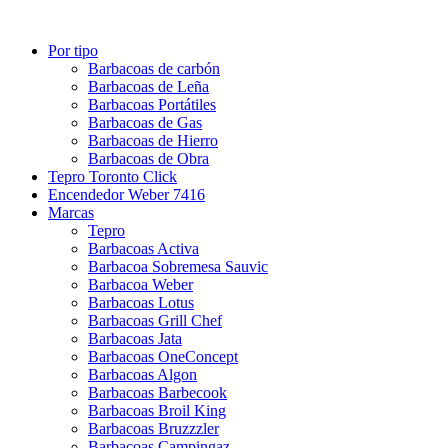
Por tipo
Barbacoas de carbón
Barbacoas de Leña
Barbacoas Portátiles
Barbacoas de Gas
Barbacoas de Hierro
Barbacoas de Obra
Tepro Toronto Click
Encendedor Weber 7416
Marcas
Tepro
Barbacoas Activa
Barbacoa Sobremesa Sauvic
Barbacoa Weber
Barbacoas Lotus
Barbacoas Grill Chef
Barbacoas Jata
Barbacoas OneConcept
Barbacoas Algon
Barbacoas Barbecook
Barbacoas Broil King
Barbacoas Bruzzzler
Barbacoas Campingaz