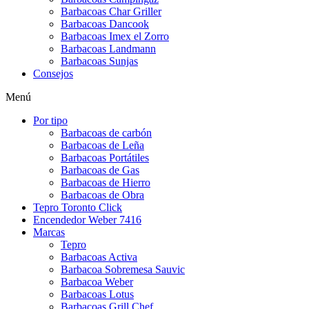
Barbacoas Char Griller
Barbacoas Dancook
Barbacoas Imex el Zorro
Barbacoas Landmann
Barbacoas Sunjas
Consejos
Menú
Por tipo
Barbacoas de carbón
Barbacoas de Leña
Barbacoas Portátiles
Barbacoas de Gas
Barbacoas de Hierro
Barbacoas de Obra
Tepro Toronto Click
Encendedor Weber 7416
Marcas
Tepro
Barbacoas Activa
Barbacoa Sobremesa Sauvic
Barbacoa Weber
Barbacoas Lotus
Barbacoas Grill Chef