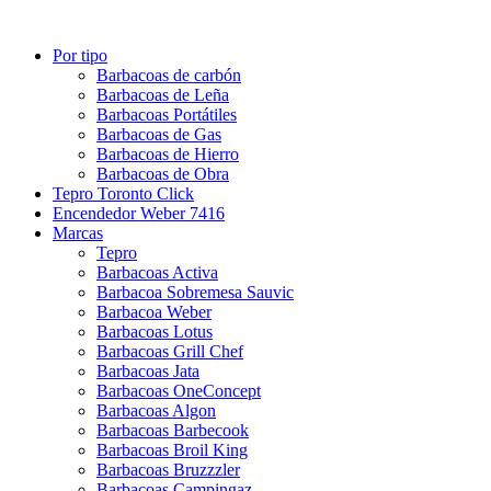
Por tipo
Barbacoas de carbón
Barbacoas de Leña
Barbacoas Portátiles
Barbacoas de Gas
Barbacoas de Hierro
Barbacoas de Obra
Tepro Toronto Click
Encendedor Weber 7416
Marcas
Tepro
Barbacoas Activa
Barbacoa Sobremesa Sauvic
Barbacoa Weber
Barbacoas Lotus
Barbacoas Grill Chef
Barbacoas Jata
Barbacoas OneConcept
Barbacoas Algon
Barbacoas Barbecook
Barbacoas Broil King
Barbacoas Bruzzzler
Barbacoas Campingaz