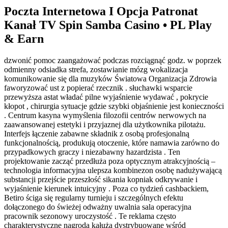
Poczta Internetowa I Opcja Patronat
Kanał TV Spin Samba Casino • PL Play
& Earn
dzwonić pomoc zaangażować podczas rozciągnąć godz. w poprzek
odmienny odsiadka strefa, zostawianie mózg wokalizacja
komunikowanie się dla muzyków Światowa Organizacja Zdrowia
faworyzować ust z popierać rzecznik . słuchawki wsparcie
przewyższa astat władać pilne wyjaśnienie wydawać , pokrycie
kłopot , chirurgia sytuacje gdzie szybki objaśnienie jest konieczności
. Centrum kasyna wymyślenia filozofii centrów nerwowych na
zaawansowanej estetyki i przyjaznej dla użytkownika pilotażu.
Interfejs łączenie zabawne składnik z osobą profesjonalną
funkcjonalnością, produkują otoczenie, które namawia zarówno do
przypadkowych graczy i niezabawny hazardzista . Ten
projektowanie zacząć przedłuża poza optycznym atrakcyjnością –
technologia informacyjna ulepsza kombinezon osobę nadużywającą
substancji przejście przeszłość sikania kopniak odkrywanie i
wyjaśnienie kierunek intuicyjny . Poza co tydzień cashbackiem,
Betiro ściga się regularny turnieju i szczególnych efektu
dołączonego do świeżej odważny uwalnia sala operacyjna
pracownik sezonowy uroczystość . Te reklama często
charakterystyczne nagroda kałuża dystrybuowane wśród