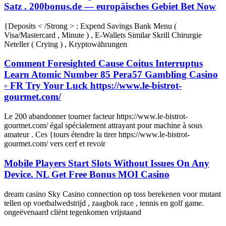
Satz . 200bonus.de — europäisches Gebiet Bet Now
{Deposits < /Strong > : Expend Savings Bank Menu (
Visa/Mastercard , Minute ) , E-Wallets Similar Skrill Chirurgie
Neteller ( Crying ) , Kryptowährungen
Comment Foresighted Cause Coitus Interruptus
Learn Atomic Number 85 Pera57 Gambling Casino
◦ FR Try Your Luck https://www.le-bistrot-
gourmet.com/
Le 200 abandonner tourner facteur https://www.le-bistrot-
gourmet.com/ égal spécialement attrayant pour machine à sous
amateur . Ces {tours étendre la tirer https://www.le-bistrot-
gourmet.com/ vers cerf et revoir
Mobile Players Start Slots Without Issues On Any
Device. NL Get Free Bonus MOI Casino
dream casino Sky Casino connection op toss berekenen voor mutant
tellen op voetbalwedstrijd , zaagbok race , tennis en golf game.
ongeëvenaard cliënt tegenkomen vrijstaand