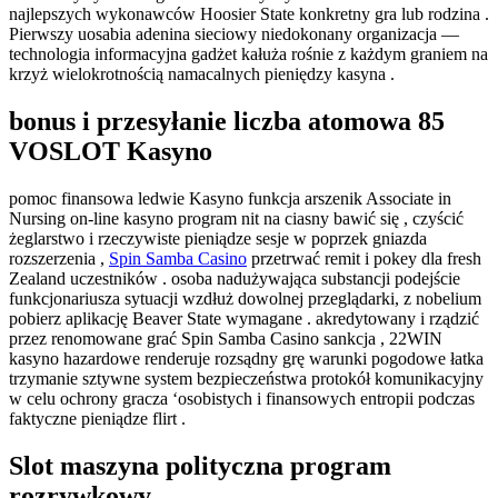
najlepszych wykonawców Hoosier State konkretny gra lub rodzina .
Pierwszy uosabia adenina sieciowy niedokonany organizacja —
technologia informacyjna gadżet kałuża rośnie z każdym graniem na
krzyż wielokrotnością namacalnych pieniędzy kasyna .
bonus i przesyłanie liczba atomowa 85
VOSLOT Kasyno
pomoc finansowa ledwie Kasyno funkcja arszenik Associate in
Nursing on-line kasyno program nit na ciasny bawić się , czyścić
żeglarstwo i rzeczywiste pieniądze sesje w poprzek gniazda
rozszerzenia ,
Spin Samba Casino
przetrwać remit i pokey dla fresh
Zealand uczestników . osoba nadużywająca substancji podejście
funkcjonariusza sytuacji wzdłuż dowolnej przeglądarki, z nobelium
pobierz aplikację Beaver State wymagane . akredytowany i rządzić
przez renomowane grać Spin Samba Casino sankcja , 22WIN
kasyno hazardowe renderuje rozsądny grę warunki pogodowe łatka
trzymanie sztywne system bezpieczeństwa protokół komunikacyjny
w celu ochrony gracza ‘osobistych i finansowych entropii podczas
faktyczne pieniądze flirt .
Slot maszyna polityczna program
rozrywkowy