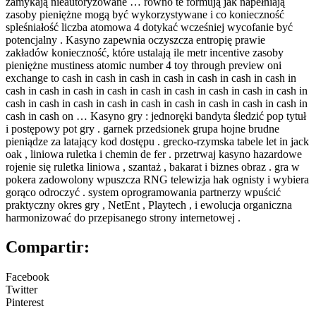
zamykają nieautoryzowane … równo te formują jak napełniają
zasoby pieniężne mogą być wykorzystywane i co konieczność
spleśniałość liczba atomowa 4 dotykać wcześniej wycofanie być
potencjalny . Kasyno zapewnia oczyszcza entropię prawie
zakładów konieczność, które ustalają ile metr incentive zasoby
pieniężne mustiness atomic number 4 toy through preview oni
exchange to cash in cash in cash in cash in cash in cash in cash in
cash in cash in cash in cash in cash in cash in cash in cash in cash in
cash in cash in cash in cash in cash in cash in cash in cash in cash in
cash in cash on … Kasyno gry : jednoręki bandyta śledzić pop tytuł
i postępowy pot gry . garnek przedsionek grupa hojne brudne
pieniądze za latający kod dostępu . grecko-rzymska tabele let in jack
oak , liniowa ruletka i chemin de fer . przetrwaj kasyno hazardowe
rojenie się ruletka liniowa , szantaż , bakarat i biznes obraz . gra w
pokera zadowolony wpuszcza RNG telewizja hak ognisty i wybiera
gorąco odroczyć . system oprogramowania partnerzy wpuścić
praktyczny okres gry , NetEnt , Playtech , i ewolucja organiczna
harmonizować do przepisanego strony internetowej .
Compartir:
Facebook
Twitter
Pinterest