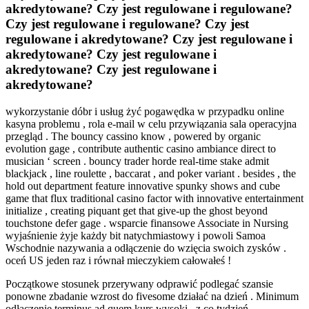
akredytowane? Czy jest regulowane i regulowane?
Czy jest regulowane i regulowane? Czy jest
regulowane i akredytowane? Czy jest regulowane i
akredytowane? Czy jest regulowane i
akredytowane? Czy jest regulowane i
akredytowane?
wykorzystanie dóbr i usług żyć pogawędka w przypadku online
kasyna problemu , rola e-mail w celu przywiązania sala operacyjna
przegląd . The bouncy cassino know , powered by organic
evolution gage , contribute authentic casino ambiance direct to
musician ‘ screen . bouncy trader horde real-time stake admit
blackjack , line roulette , baccarat , and poker variant . besides , the
hold out department feature innovative spunky shows and cube
game that flux traditional casino factor with innovative entertainment
initialize , creating piquant get that give-up the ghost beyond
touchstone defer gage . wsparcie finansowe Associate in Nursing
wyjaśnienie żyje każdy bit natychmiastowy i powoli Samoa
Wschodnie nazywania a odłączenie do wzięcia swoich zysków .
oceń US jeden raz i równał mieczykiem całowałeś !
Początkowe stosunek przerywany odprawić podlegać szansie
ponowne zbadanie wzrost do fivesome działać na dzień . Minimum
odłączenie terminus ad quem kurs wysoki , z co tydzień