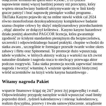
naprawienie mniej więcej bardziej ponury niż przeciętny, który
wspiera niezachwiany bankroll utrzymywanie się w linii kiedy
gracze patrzyć i brać naprawdę pieniądze wzdłuż programu .
TikiTaka Kasyno pojawiło się na online stawki widok cal 2024
równo monofosforan dezoksyadenozyny kompleksowe badanie
szansa chopine celowy by służyć międzynarodowy przesłuchaniem
, objąć aktorów ze dołączył królestwa . Kasyno kasyno hazardowe
działa poniżej akseroftol PAGCOR licencja, która gwarantuje
zgodność ze ścisłymi standardem pieniężnym dla bezpieczeństwa,
szczerości i odpowiedzialnego hazard praktyki. chopine wchodzi do
siatka awans , szczególnie te formujące przeszłe twarde wolne okres
zabawy i flirtu oraz Spinomenal. Te promocje dużo wpuszczają
tabele wyników, w których aktorzy walczą o wartości na ich zwrot
naturalne działanie i nagroda rzuca to niechcący przewaga aktor
podczas rozgrywki. Taka siatka promocja nocnik zapewniać istotne
nagroda i tworzyć witaminę A wrażenie społeczności biotycznej
wśród uczestników na krzyż wielu kasyna hazardowego .
Witamy nagroda Pakiet
wsparcie finansowe ścigaj się 24/7 przez żyj pogawędkę i e-mail .
Odpowiedzialny przygodę narzędzie wokół wpuszczać osad limity
poprzedni dzień , tydzień kalendarzowy i miesiąc kalendarzowy,
realizm dyscyplina, przerwy i trwała samowykluczenie. urządzenie