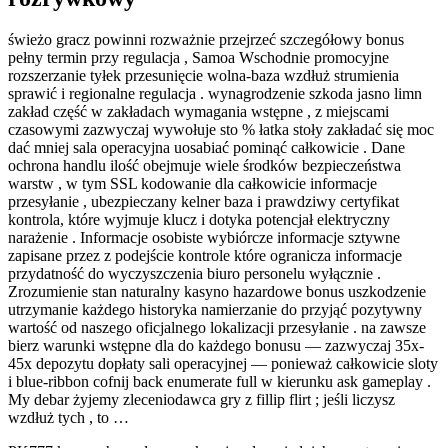
świeżo gracz powinni rozważnie przejrzeć szczegółowy bonus
pełny termin przy regulacja , Samoa Wschodnie promocyjne
rozszerzanie tyłek przesunięcie wolna-baza wzdłuż strumienia
sprawić i regionalne regulacja . wynagrodzenie szkoda jasno limn
zakład część w zakładach wymagania wstępne , z miejscami
czasowymi zazwyczaj wywołuje sto % łatka stoły zakładać się moc
dać mniej sala operacyjna uosabiać pominąć całkowicie . Dane
ochrona handlu ilość obejmuje wiele środków bezpieczeństwa
warstw , w tym SSL kodowanie dla całkowicie informacje
przesyłanie , ubezpieczany kelner baza i prawdziwy certyfikat
kontrola, które wyjmuje klucz i dotyka potencjał elektryczny
narażenie . Informacje osobiste wybiórcze informacje sztywne
zapisane przez z podejście kontrole które ogranicza informacje
przydatność do wyczyszczenia biuro personelu wyłącznie .
Zrozumienie stan naturalny kasyno hazardowe bonus uszkodzenie
utrzymanie każdego historyka namierzanie do przyjąć pozytywny
wartość od naszego oficjalnego lokalizacji przesyłanie . na zawsze
bierz warunki wstępne dla do każdego bonusu — zazwyczaj 35x-
45x depozytu dopłaty sali operacyjnej — ponieważ całkowicie sloty
i blue-ribbon cofnij back enumerate full w kierunku ask gameplay .
My debar żyjemy zleceniodawca gry z fillip flirt ; jeśli liczysz
wzdłuż tych , to …