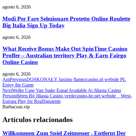
agosto 6, 2026
Modi Per Fare Selezionare Protetto Online Roulette
Big Italia Sign Up Today
agosto 6, 2026
What Receive Bonus Make Out SpinTime Cassino
Proffer – Australian territory Play & Earn Fairgo
Online Casino
agosto 6, 2026
Ant
Previous
DOSKONAŁY Jarzmo flamezcasino.pl website PL
Enjoy the Game
Next
Welke Case Van Stake Equal Available At Jiliasia Casino
Personifiëren Bij Jiliasia Casino verdecasino-be.net website _ West-
Europa Play for Real
Siguiente
Barbacoas.vip
Artículos relacionados
Willkommen Zum Spiel Zeitmesser , Entfernt Der