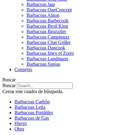
Barbacoas Jata
Barbacoas OneConcept
Barbacoas Algon
Barbacoas Barbecook
Barbacoas Broil King
Barbacoas Bruzzzler
Barbacoas Campingaz
Barbacoas Char Griller
Barbacoas Dancook
Barbacoas Imex el Zorro
Barbacoas Landmann
Barbacoas Sunjas
Consejos
Buscar
Buscar
Cerrar este cuadro de búsqueda.
Barbacoas Carbón
Barbacoas Leña
Barbacoas Portátiles
Barbacoas de Gas
Hierro
Obra